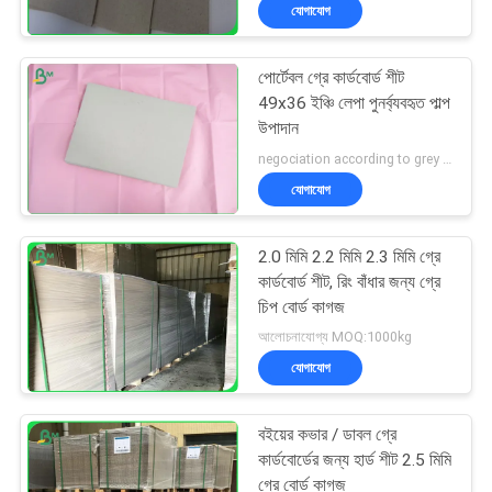
যোগাযোগ
নিয়ন্ত্রণ
পোর্টেবল গ্রে কার্ডবোর্ড শীট
আমাদের
49x36 ইঞ্চি লেপা পুনর্ব্যবহৃত পাল্প
সাথে
উপাদান
negociation according to grey straw board size , quantity MOQ:নিয়মিত আকার ধূসর বোর্ড জন্য 1 টন বিশেষ আকার ধূসর বোর্ড জন্য 10 টন
যোগাযোগ
যোগাযোগ
খবর
2.0 মিমি 2.2 মিমি 2.3 মিমি গ্রে
কার্ডবোর্ড শীট, রিং বাঁধার জন্য গ্রে
মামলা
চিপ বোর্ড কাগজ
আলোচনাযোগ্য MOQ:1000kg
যোগাযোগ
সাইট
ম্যাপ
বইয়ের কভার / ডাবল গ্রে
কার্ডবোর্ডের জন্য হার্ড শীট 2.5 মিমি
গ্রে বোর্ড কাগজ