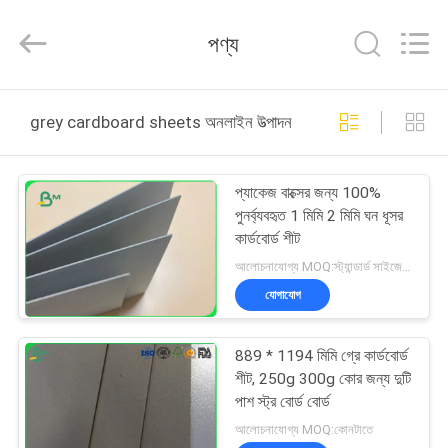
2026
GUANGZHOU
BMPAPER
পণ্য
CO.,LTD.
All
Rights
Reserved.
বাড়ি
grey cardboard sheets অনলাইন উত্পাদন
পণ্য
প্যাকেজ বাক্সের জন্য 100%
পুনর্ব্যবহৃত 1 মিমি 2 মিমি ঘন ধূসর
আমাদের
কার্ডবোর্ড শীট
সম্বন্ধে
আলোচনাযোগ্য MOQ:স্ট্যান্ডার্ড সাইজের জন্য 1 টন বা বিশেষ মাপের জন্য 5 টন
যোগাযোগ
কারখানা
889 * 1194 মিমি গ্রে কার্ডবোর্ড
পরিদর্শন
শীট, 250g 300g কোর জন্য দুটি
পাশ স্ট্র বোর্ড বোর্ড
গুণমান
আলোচনাযোগ্য MOQ:কোনটাতে