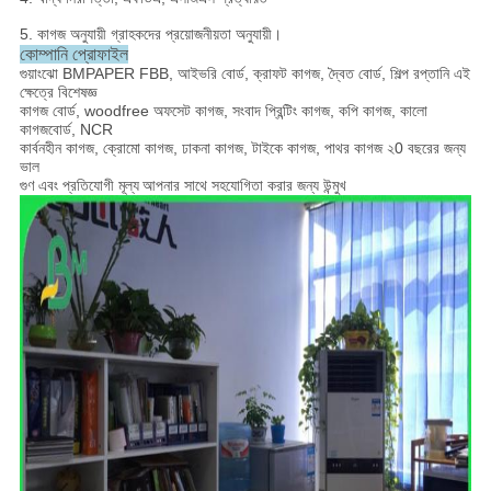
5. কাগজ অনুযায়ী গ্রাহকদের প্রয়োজনীয়তা অনুযায়ী।
কোম্পানি প্রোফাইল
গুয়াংঝো BMPAPER FBB, আইভরি বোর্ড, ক্রাফট কাগজ, দ্বৈত বোর্ড, শিল্প রপ্তানি এই
ক্ষেত্রে বিশেষজ্ঞ
কাগজ বোর্ড, woodfree অফসেট কাগজ, সংবাদ প্রিন্টিং কাগজ, কপি কাগজ, কালো
কাগজবোর্ড, NCR
কার্বনহীন কাগজ, ক্রোমো কাগজ, ঢাকনা কাগজ, টাইকে কাগজ, পাথর কাগজ ২0 বছরের জন্য
ভাল
গুণ এবং প্রতিযোগী মূল্য
আপনার সাথে সহযোগিতা করার জন্য উন্মুখ