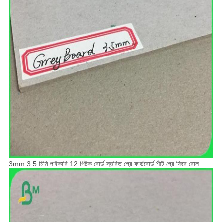
3mm 3.5 মিমি পাইকারি 12 পিষ্টক বোর্ড স্তরিত গ্রে কার্ডবোর্ড শীট গ্রে ফিরে রোল