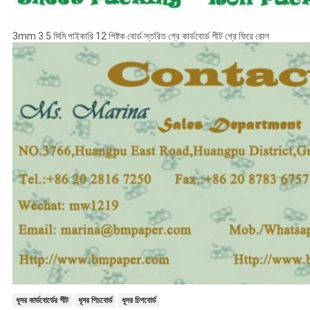
3mm 3.5 মিমি পাইকারি 12 পিষ্টক বোর্ড স্তরিত গ্রে কার্ডবোর্ড শীট গ্রে ফিরে রোল
ধূসর কার্ডবোর্ডের শীট
ধূসর পিচবোর্ড
ধূসর চিপবোর্ড