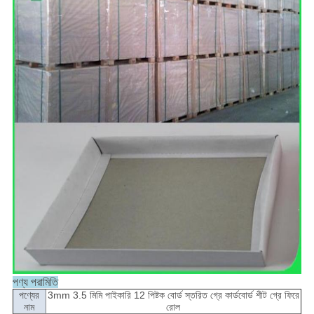
পণ্য পরামিতি
পণ্যের
3mm 3.5 মিমি পাইকারি 12 পিষ্টক বোর্ড স্তরিত গ্রে কার্ডবোর্ড শীট গ্রে ফিরে
নাম
রোল