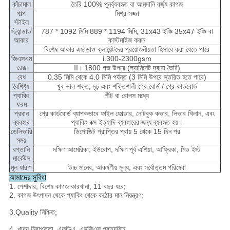
কাঁচামাল
তৈরি 100% পুনর্ব্যবহৃত বা আমদানি বর্জ্য কাগজ
পাল্প
মিশ্র সজ্জা
স্টাইল
স্ট্যান্ডার্ড
787 * 1092 মিমি 889 * 1194 মিমি, 31x43 ইঞ্চি 35x47 ইঞ্চি বা
আকার
কাস্টমাইজ করুন
বিশেষ আকার এছাড়াও ক্লায়েন্টদের প্রয়োজনীয়তা হিসাবে করা যেতে পারে
জিএসএম
ⅰ.300-2300gsm
রেঞ্জ
Ⅱ।
1800 গজ উপরে (ল্যামিনেট দ্বারা তৈরি)
বেধ
0.35 মিমি থেকে 4.0 মিমি পর্যন্ত (3 মিমি উপরে স্তরিত হতে পারে)
বৈশিষ্ট্য
খুব ভাল শক্ত, দৃঢ় এবং শক্তিশালী গ্রে বোর্ড / গ্রে কার্ডবোর্ড
প্যাকিং
শীট বা রোলস মধ্যে
ফরম
প্রধান
গ্রে কার্ডবোর্ড ব্যাপকভাবে ফাইল ফোল্ডার, নোটবুক কভার, লিভার খিলান, এবং
ব্যবহার
প্যাকিং বক্স ইত্যাদি ব্যবহারের জন্য ব্যবহৃত হয়।
ডেলিভারি
ডিপোজিট প্রাপ্তির প্রায় 5 থেকে 15 দিন পর
সময়
রপ্তানি
দক্ষিণ আমেরিকা, ইউরোপ, দক্ষিণ পূর্ব এশিয়া, আফ্রিকা, মিড ইস্ট
মার্কেটস
মূল ধারণা
উচ্চ মানের, আকর্ষণীয় মূল্য, এবং সর্বোত্তম পরিষেবা
আমাদের সুবিধা
1. পেশাদার, বিশেষ কাগজ কারখানা, 11 বছর ধরে;
2. কাগজ উৎপাদন থেকে প্যাকিং থেকে কঠোর মান নিয়ন্ত্রণ;
3.Quality নিশ্চিত;
4. খাদ্য নিরাপত্তা, এফডিএ, এসজিএস প্রত্যয়িত