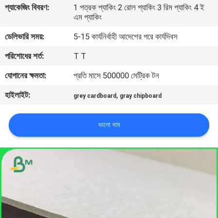
প্যাকেজিং বিবরণ:
1 পত্রক প্যাকিং 2 রোল প্যাকিং 3 রিম প্যাকিং 4 ই
নিয়ন্ত্রণ
এম প্যাকিং
ডেলিভারি সময়:
5-15 কার্যনির্বাহী আদেশের পরে কার্যদিবস
আমাদের
পরিশোধের শর্ত:
T T
সাথে
যোগাযোগ
যোগানের ক্ষমতা:
প্রতি মাসে 500000 মেট্রিক টন
হাইলাইট:
,
grey cardboard
gray chipboard
খবর
ভালো দাম
মামলা
সাইট
ম্যাপ