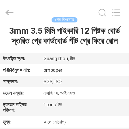
2026
GUANGZHOU
BMPAPER
CO.,LTD.
All
গ্রে চিপবোর্ড
Rights
Reserved.
3mm 3.5 মিমি পাইকারি 12 পিষ্টক বোর্ড
বাড়ি
স্তরিত গ্রে কার্ডবোর্ড শীট গ্রে ফিরে রোল
পণ্য
উৎপত্তি স্থল:
Guangzhou, চীন
আমাদের
পরিচিতিমুলক নাম:
bmpaper
সম্বন্ধে
সাক্ষ্যদান:
SGS, ISO
মডেল নম্বার:
এসজিএস, আইএসও
কারখানা
ন্যূনতম চাহিদার
1ton / টন
পরিদর্শন
পরিমাণ:
মূল্য:
আলোচনাযোগ্য
গুণমান