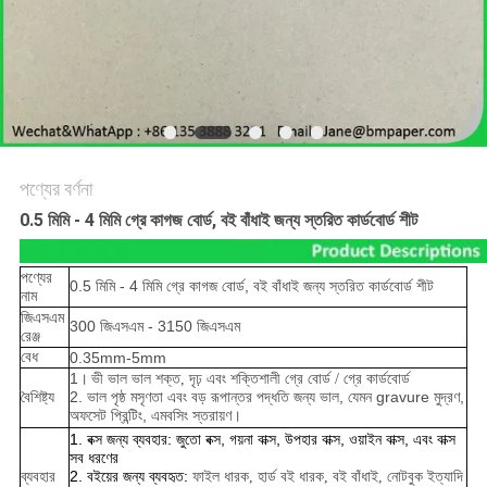
গোপনীয়তা
নীতি
পণ্যের বর্ণনা
0.5 মিমি - 4 মিমি গ্রে কাগজ বোর্ড, বই বাঁধাই জন্য স্তরিত কার্ডবোর্ড শীট
পণ্যের
0.5 মিমি - 4 মিমি গ্রে কাগজ বোর্ড, বই বাঁধাই জন্য স্তরিত কার্ডবোর্ড শীট
নাম
জিএসএম
300 জিএসএম - 3150 জিএসএম
রেঞ্জ
বেধ
0.35mm-5mm
1।
ভী
ভাল ভাল শক্ত, দৃঢ় এবং শক্তিশালী গ্রে বোর্ড / গ্রে কার্ডবোর্ড
বৈশিষ্ট্য
2. ভাল পৃষ্ঠ মসৃণতা এবং বড় রূপান্তর পদ্ধতি জন্য ভাল, যেমন gravure মুদ্রণ,
অফসেট প্রিন্টিং, এমবসিং স্তরায়ণ।
1. বক্স জন্য ব্যবহার: জুতো বক্স, গয়না বাক্স, উপহার বাক্স, ওয়াইন বাক্স, এবং বাক্স
সব ধরণের
ব্যবহার
2. বইয়ের জন্য ব্যবহৃত:
ফাইল ধারক, হার্ড বই ধারক, বই বাঁধাই, নোটবুক ইত্যাদি