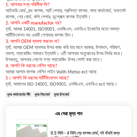
1. আপনার পণ্য পরিসীমা কি?
আইভরি বোর্ড, বন্ড কাগজ, আর্ট পেপার, প্রলিপ্ত কাগজ, সাদা কার্ডবোর্ড, অফসেট
কাগজ, গ্রে বোর্ড, কপি পেপার, ডুপ্লেক্স কাগজ ইত্যাদি।
2. আপনি একটি manufactor হয়?
হ্যাঁ, আমরা 14001, ISO9001, এসজিএস, এফডিএ ইকোটের মতো সমস্ত
সার্টিফিকেশন সহ একটি পেশাদার কাগজ মিল।
3. আপনি OEM ব্যবসা করবেন না?
হ্যাঁ, আমরা OEM ব্যবসার উপর কাজ করি যার মানে আকার, উপাদান, পরিমাণ,
নকশা, প্যাকেজিং সমাধান ইত্যাদি। এটি আপনার অনুরোধের উপর নির্ভর করে।
উপরন্তু, আপনার লোগো পণ্য প্যাকেজিং উপর পোস্ট করা যাবে।
4. আপনি কি ধরনের মেশিন আছে?
আমরা আগাম কাগজ মেশিন লাইন Voith Metso ect আছে
5।
আপনি কি ধরনের সার্টিফিকেশন আছে?
হ্যাঁ, আমাদের ISO 14001, ISO9001, এসজিএস, এফডিএ ect আছে।
ধূসর কার্ডবোর্ডের শীট
ধূসর পিচবোর্ড
ধূসর চিপবোর্ড
এর সেরা মূল্য পান
0.5 মিমি - 4 মিমি গ্রে কাগজ বোর্ড, বই বাঁধাই জন্য