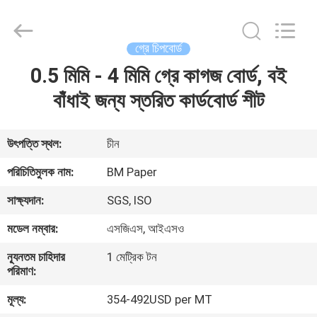
2026
GUANGZHOU
BMPAPER
CO.,LTD.
All
গ্রে চিপবোর্ড
Rights
Reserved.
0.5 মিমি - 4 মিমি গ্রে কাগজ বোর্ড, বই
বাড়ি
বাঁধাই জন্য স্তরিত কার্ডবোর্ড শীট
পণ্য
উৎপত্তি স্থল:
চীন
আমাদের
পরিচিতিমুলক নাম:
BM Paper
সম্বন্ধে
সাক্ষ্যদান:
SGS, ISO
মডেল নম্বার:
এসজিএস, আইএসও
কারখানা
ন্যূনতম চাহিদার
1 মেট্রিক টন
পরিদর্শন
পরিমাণ:
মূল্য:
354-492USD per MT
গুণমান