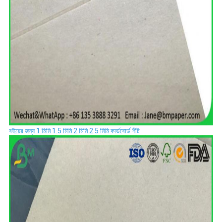
বইয়ের জন্য 1 মিমি 1.5 মিমি 2 মিমি 2.5 মিমি কার্ডবোর্ড শীট