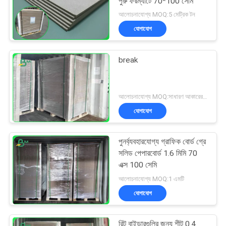
পুরু ফরম্যাটে 70*100 সেমি
আলোচনাযোগ্য MOQ:5 মেট্রিক টন
যোগাযোগ
break
আলোচনাযোগ্য MOQ:সাধারণ আকারের জন্য 1 টন এবং বিশেষ আকারের জন্য 10 টন
যোগাযোগ
পুনর্ব্যবহারযোগ্য গ্রাফিক বোর্ড গ্রে
সলিড পেপারবোর্ড 1.6 মিমি 70
এক্স 100 সেমি
আলোচনাযোগ্য MOQ:1 এমটি
যোগাযোগ
রিট বাইন্ডারগুলির জন্য শীট 0.4