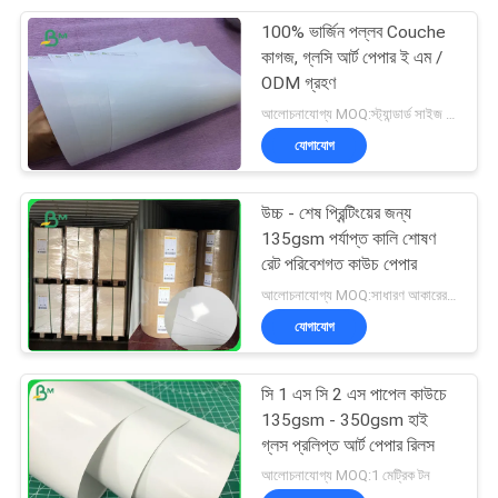
100% ভার্জিন পল্লব Couche
151
কাগজ, গ্লসি আর্ট পেপার ই এম /
ODM গ্রহণ
স্তরিত গ্রে বোর্ড
আলোচনাযোগ্য MOQ:স্ট্যান্ডার্ড সাইজ 1 টন, অন্যান্য আকার 20 টন
যোগাযোগ
উচ্চ - শেষ প্রিন্টিংয়ের জন্য
135gsm পর্যাপ্ত কালি শোষণ
রেট পরিবেশগত কাউচ পেপার
110
আলোচনাযোগ্য MOQ:সাধারণ আকারের জন্য 1 টন এবং বিশেষ আকারের জন্য 10 টন
যোগাযোগ
বই বাঁধাই বোর্ড
সি 1 এস সি 2 এস পাপেল কাউচে
135gsm - 350gsm হাই
গ্লস প্রলিপ্ত আর্ট পেপার রিলস
আলোচনাযোগ্য MOQ:1 মেট্রিক টন