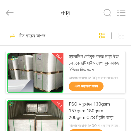
2026
GUANGZHOU
BMPAPER
পণ্য
CO.,LTD.
All
Rights
Reserved.
বাড়ি
478
চীন কাচের কাগজ
Uncoated Woodfree
পণ্য
কাগজ
HOT
ম্যাগাজিন নোটবুক কভার জন্য উচ্চ
চকচকে দুটি সাইড লেপা কুচ কাগজ
আমাদের
বিভিন্ন জিএসএম
সম্বন্ধে
আলোচনাযোগ্য MOQ:সাধারণ আকারের জন্য 1 টন এবং বিশেষ আকারের জন্য 10 টন
এখন অনুসন্ধান করুন
622
কারখানা
HOT
FSC অনুমোদন 130gsm
পরিদর্শন
অফসেট মুদ্রণ কাগজ
157gsm 180gsm
200gsm C2S প্রিন্টিং জন্য
প্রলিপ্ত আর্ট পেপার
গুণমান
আলোচনাযোগ্য MOQ:সাধারণ আকারের জন্য 1 টন এবং বিশেষ আকারের জন্য 10 টন