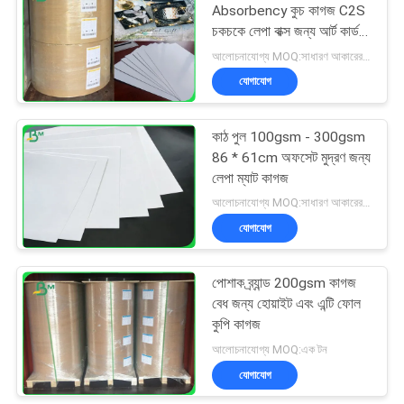
Absorbency কুচ কাগজ C2S
চকচকে লেপা বাক্স জন্য আর্ট কার্ড
318
বোর্ড
আলোচনাযোগ্য MOQ:সাধারণ আকারের জন্য 1 টন এবং বিশেষ আকারের জন্য 10 টন
যোগাযোগ
আইভরি বোর্ড কাগজ
কাঠ পুল 100gsm - 300gsm
86 * 61cm অফসেট মুদ্রণ জন্য
লেপা ম্যাট কাগজ
আলোচনাযোগ্য MOQ:সাধারণ আকারের জন্য 1 টন এবং বিশেষ আকারের জন্য 10 টন
যোগাযোগ
350
পোশাক ব্র্যান্ড 200gsm কাগজ
গ্রে চিপবোর্ড
বেধ জন্য হোয়াইট এবং এন্টি ফোল
কুপি কাগজ
আলোচনাযোগ্য MOQ:এক টন
যোগাযোগ