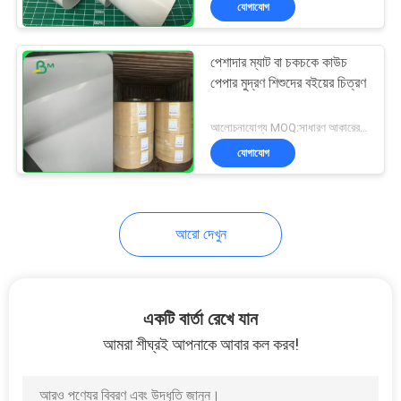
যোগাযোগ
64
কাচের কাগজ
পেশাদার ম্যাট বা চকচকে কাউচ
পেপার মুদ্রণ শিশুদের বইয়ের চিত্রণ
আলোচনাযোগ্য MOQ:সাধারণ আকারের জন্য 1 টন এবং কাস্টমাইজড আকারের জন্য 10 টন
যোগাযোগ
257
আরো দেখুন
লেপা ডুপ্লেক্স বোর্ড
একটি বার্তা রেখে যান
আমরা শীঘ্রই আপনাকে আবার কল করব!
388