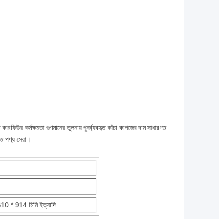
ারফিউর কর্মক্ষমতা গুণমানের তুলনায়
পুনর্ব্যবহৃত কাঁচা কাগজের
দাম
সাধারণত
্ত পণ্য সেরা।
10 * 914 মিমি ইত্যাদি