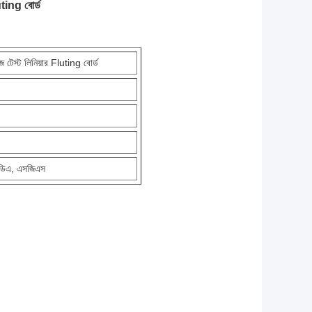
ting বোর্ড
্ট লিনিয়ার Fluting বোর্ড
এফডিএ, এসজিএস