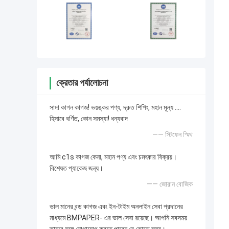
ক্রেতার পর্যালোচনা
সাদা কাগন কাগজ! ভয়ঙ্কর পণ্য, দ্রুত শিপিং, মহান মূল্য ....
হিসাবে বর্ণিত, কোন সমস্যা! ধন্যবাদ
—— স্টিফেন স্মিথ
আমি c1s কাগজ কেনা, মহান পণ্য এবং চমৎকার বিক্রয়।
বিশেষত প্যাকেজ জন্য।
—— জোরান বোজিক
ভাল মানের বন্ড কাগজ এবং ইন-টাইম অনলাইন সেবা প্রদানের
মাধ্যমে BMPAPER- এর ভাল সেবা রয়েছে। আপনি সবসময়