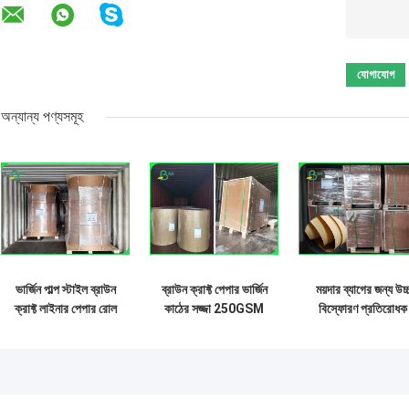
অন্যান্য পণ্যসমূহ
ভার্জিন পাল্প স্টাইল ব্রাউন
ব্রাউন ক্রাফ্ট পেপার ভার্জিন
ময়দার ব্যাগের জন্য উচ্
ক্রাফ্ট লাইনার পেপার রোল
কাঠের সজ্জা 250GSM
বিস্ফোরণ প্রতিরোধক
হাই হোল্ডিং এন্ডিউরেন্স গিফট
300GSM ফুড বাক্সগুলির
ভার্জিন সজ্জা 80gsm
র্যাপিং
জন্য
90gsm সিমেন্ট ক্রাফ্ট
লাইনার পেপার