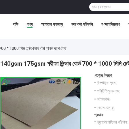
বাড়ি
পণ্য
আমাদের সম্বন্ধে
কারখানা পরিদর্শন
গুণমান নিয়ন্ত্রণ
0 * 1000 মিমি ঢেউখেলান খাঁচা কাগজ বাঁশি বোর্ড
140gsm 175gsm পরীক্ষা লিন্ডার বোর্ড 700 * 1000 মিমি ঢেউখেল
পণ্যের বিবরণ:
উৎপত্তি স্থল:
পরিচিতিমুলক নাম:
সাক্ষ্যদান:
মডেল নম্বার:
প্রদান:
ন্যূনতম চাহিদার পরিমাণ: