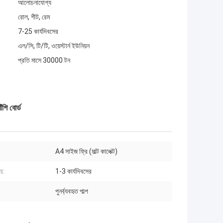
আলোচনাযোগ্য
রোল, শীট, রেম
7-25 কার্যদিবসের
এল/সি, টি/টি, ওয়েস্টার্ন ইউনিয়ন
প্রতি মাসে 30000 টন
শি বোর্ড
A4 সাইজ ফ্রি (মাল্ট কালেক্ট)
য়:
1-3 কার্যদিবসের
পুনর্ব্যবহৃত পাল্প