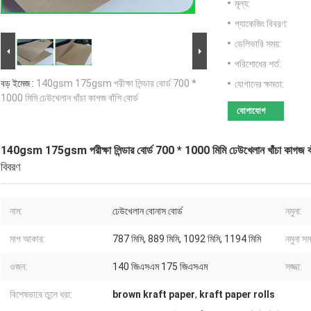
মূল্য:
প্যাকেজিং বিবরণ:
ডেলিভারি সময়:
পরিশোধের শর্ত:
বড় ইমেজ :
140gsm 175gsm পরীক্ষা লিন্ডার বোর্ড 700 *
যোগানের ক্ষমতা:
1000 মিমি ঢেউখেলান খাঁচা কাগজ বাঁশি বোর্ড
যোগাযোগ
140gsm 175gsm পরীক্ষা লিন্ডার বোর্ড 700 * 1000 মিমি ঢেউখেলান খাঁচা কাগজ বাঁ
বিবরণ
নাম:
ঢেউখেলান বোনাস বোর্ড
নমুনা:
মাপ আকার:
787 মিমি, 889 মিমি, 1092 মিমি, 1194 মিমি
নমুনা সম
ওজন:
140 জিএসএম 175 জিএসএম
সজ্জা:
বিশেষভাবে তুলে ধরা:
brown kraft paper
,
kraft paper rolls