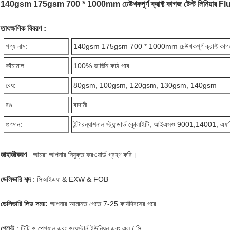
140gsm 175gsm 700 * 1000mm ঢেউখকপূর্ণ ক্রাফ্ট কাগজ টেস্ট লিনিয়ার Flu
তাৎক্ষণিক বিবরণ :
পণ্য নাম:
140gsm 175gsm 700 * 1000mm ঢেউখকপূর্ণ ক্রাফ্ট কাগজ টেস
কাঁচামাল:
100% ভার্জিন কাঠ পাব
বেধ:
80gsm, 100gsm, 120gsm, 130gsm, 140gsm
রঙ:
বাদামী
গুণমান:
ইন্টারন্যাশনাল স্ট্যান্ডার্ড কোুলাইটি, আইএসও 9001,14001, 
জাহাজীকরণ
: আমরা আপনার নিযুক্ত ফরওয়ার্ড গ্রহণ করি।
ডেলিভারি শব্দ
: সিআইএফ & EXW & FOB
ডেলিভারি লিড সময়:
আপনার আমানত পেতে 7-25 কার্যদিবসের পরে
পেমেন্ট
: টিটি ও পেপ্যাল ​​এবং ওয়েস্টার্ন ইউনিয়ন এবং এল / সি