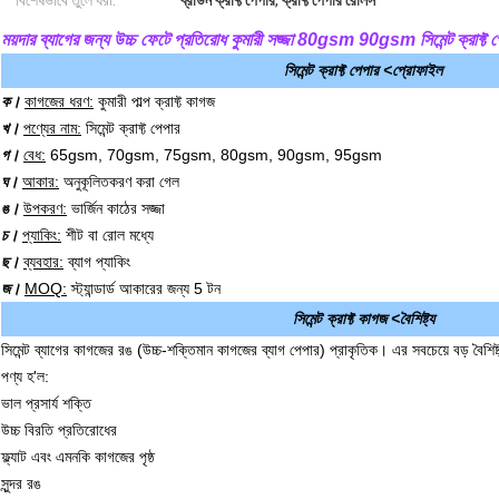
বিশেষভাবে তুলে ধরা:
ব্রাউন ক্রাফ্ট পেপার
,
ক্রাফ্ট পেপার রোলস
ময়দার ব্যাগের জন্য উচ্চ ফেটে প্রতিরোধ কুমারী সজ্জা 80gsm 90gsm সিমেন্ট ক্রাফ্ট প
সিমেন্ট ক্রাফ্ট পেপার <প্রোফাইল
ক।
কাগজের ধরণ:
কুমারী পাল্প ক্রাফ্ট কাগজ
খ।
পণ্যের নাম:
সিমেন্ট ক্রাফ্ট পেপার
গ।
বেধ:
65gsm, 70gsm, 75gsm, 80gsm, 90gsm, 95gsm
ঘ।
আকার:
অনুকূলিতকরণ করা গেল
ঙ।
উপকরণ:
ভার্জিন কাঠের সজ্জা
চ।
প্যাকিং:
শীট বা রোল মধ্যে
ছ।
ব্যবহার:
ব্যাগ প্যাকিং
জ।
MOQ:
স্ট্যান্ডার্ড আকারের জন্য 5 টন
সিমেন্ট ক্রাফ্ট কাগজ <বৈশিষ্ট্য
সিমেন্ট ব্যাগের কাগজের রঙ (উচ্চ-শক্তিমান কাগজের ব্যাগ পেপার) প্রাকৃতিক।
এর সবচেয়ে বড় বৈশিষ্ট
পণ্য হ'ল:
ভাল প্রসার্য শক্তি
উচ্চ বিরতি প্রতিরোধের
ফ্ল্যাট এবং এমনকি কাগজের পৃষ্ঠ
সুন্দর রঙ