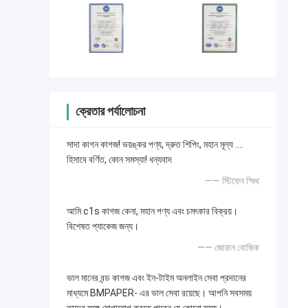
ক্রেতার পর্যালোচনা
সাদা কাগন কাগজ! ভয়ঙ্কর পণ্য, দ্রুত শিপিং, মহান মূল্য ....
হিসাবে বর্ণিত, কোন সমস্যা! ধন্যবাদ
—— স্টিফেন স্মিথ
আমি c1s কাগজ কেনা, মহান পণ্য এবং চমৎকার বিক্রয়।
বিশেষত প্যাকেজ জন্য।
—— জোরান বোজিক
ভাল মানের বন্ড কাগজ এবং ইন-টাইম অনলাইন সেবা প্রদানের
মাধ্যমে BMPAPER- এর ভাল সেবা রয়েছে। আপনি সবসময়