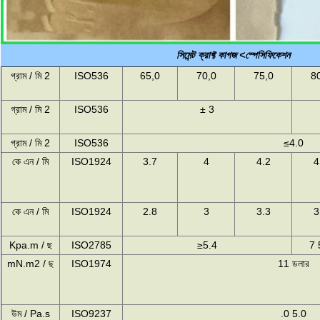
সিমেন্ট ক্রাফ্ট কাগজ <স্পেসিফিকেশন
গ্রাম / মি 2
ISO536
65,0
70,0
75,0
8
গ্রাম / মি 2
ISO536
± 3
গ্রাম / মি 2
ISO536
≤4.0
কে এন / মি
ISO1924
3.7
4
4.2
4
কে এন / মি
ISO1924
2.8
3
3.3
3
Kpa.m / ছ
ISO2785
≥5.4
7 
mN.m2 / ছ
ISO1974
11
ডলার
উম / Pa.s
ISO9237
.0
5.0