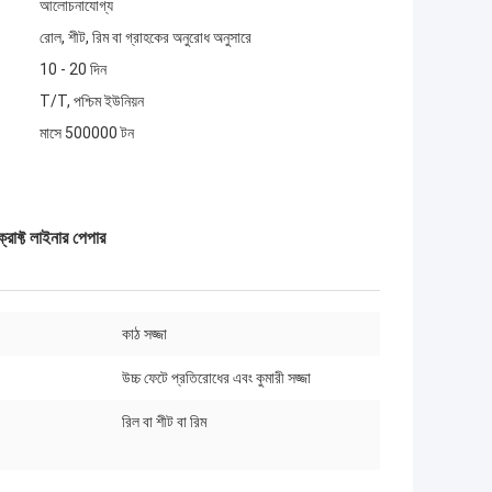
আলোচনাযোগ্য
রোল, শীট, রিম বা গ্রাহকের অনুরোধ অনুসারে
10 - 20 দিন
T/T, পশ্চিম ইউনিয়ন
মাসে 500000 টন
রাফ্ট লাইনার পেপার
কাঠ সজ্জা
উচ্চ ফেটে প্রতিরোধের এবং কুমারী সজ্জা
রিল বা শীট বা রিম