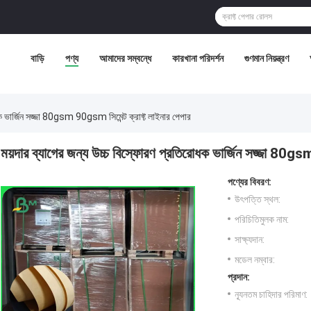
বাড়ি
পণ্য
আমাদের সম্বন্ধে
কারখানা পরিদর্শন
গুণমান নিয়ন্ত্রণ
ধক ভার্জিন সজ্জা 80gsm 90gsm সিমেন্ট ক্রাফ্ট লাইনার পেপার
ময়দার ব্যাগের জন্য উচ্চ বিস্ফোরণ প্রতিরোধক ভার্জিন সজ্জা 80gs
পণ্যের বিবরণ:
উৎপত্তি স্থল:
পরিচিতিমুলক নাম:
সাক্ষ্যদান:
মডেল নম্বার:
প্রদান:
ন্যূনতম চাহিদার পরিমাণ: