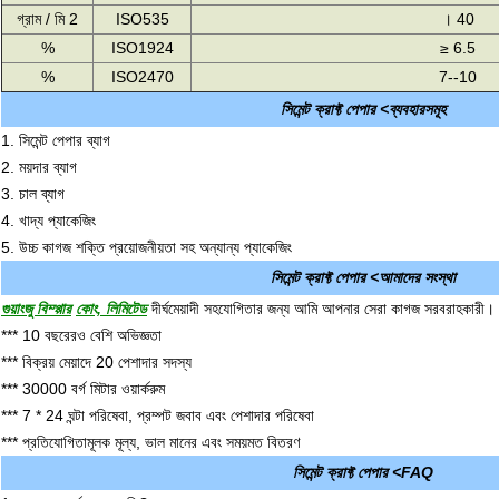
গ্রাম / মি 2
ISO535
।
40
%
ISO1924
≥
6.5
%
ISO2470
7--10
সিমেন্ট ক্রাফ্ট পেপার <ব্যবহারসমূহ
1. সিমেন্ট পেপার ব্যাগ
2. ময়দার ব্যাগ
3. চাল ব্যাগ
4. খাদ্য প্যাকেজিং
5. উচ্চ কাগজ শক্তি প্রয়োজনীয়তা সহ অন্যান্য প্যাকেজিং
সিমেন্ট ক্রাফ্ট পেপার <আমাদের সংস্থা
গুয়াংজু বিম্প্পার
কোং, লিমিটেড
দীর্ঘমেয়াদী সহযোগিতার জন্য
আমি
আপনার সেরা কাগজ সরবরাহকারী।
*** 10 বছরেরও বেশি অভিজ্ঞতা
*** বিক্রয় মেয়াদে 20 পেশাদার সদস্য
*** 30000 বর্গ মিটার ওয়ার্করুম
*** 7 * 24 ঘন্টা পরিষেবা, প্রম্পট জবাব এবং পেশাদার পরিষেবা
*** প্রতিযোগিতামূলক মূল্য, ভাল মানের এবং সময়মত বিতরণ
সিমেন্ট ক্রাফ্ট পেপার <FAQ