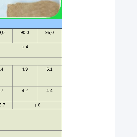
0,0
90,0
95,0
± 4
.4
4.9
5.1
.7
4.2
4.4
5.7
।
6