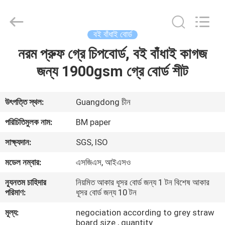
2026
GUANGZHOU
BMPAPER
CO.,LTD.
All
বই বাঁধাই বোর্ড
Rights
Reserved.
নরম প্রুফ গ্রে চিপবোর্ড, বই বাঁধাই কাগজ
বাড়ি
জন্য 1900gsm গ্রে বোর্ড শীট
পণ্য
উৎপত্তি স্থল:
Guangdong চীন
আমাদের
পরিচিতিমুলক নাম:
BM paper
সম্বন্ধে
সাক্ষ্যদান:
SGS, ISO
মডেল নম্বার:
এসজিএস, আইএসও
কারখানা
ন্যূনতম চাহিদার
নিয়মিত আকার ধূসর বোর্ড জন্য 1 টন বিশেষ আকার
পরিদর্শন
পরিমাণ:
ধূসর বোর্ড জন্য 10 টন
মূল্য:
negociation according to grey straw
গুণমান
board size , quantity