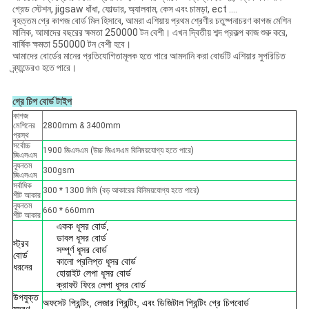
গ্রেড স্টেশন, jigsaw ধাঁধা, ফোল্ডার, অ্যালবাম, কেস এবং চামড়া, ect ....
বৃহত্তম গ্রে কাগজ বোর্ড মিল হিসাবে, আমরা এশিয়ায় প্রথম শ্রেণীর চতুষ্পনাচরণ কাগজ মেশিন
মালিক, আমাদের বছরের ক্ষমতা 250000 টন বেশী। এখন দ্বিতীয় শব্দ প্রকল্প কাজ শুরু করে,
বার্ষিক ক্ষমতা 550000 টন বেশী হবে।
আমাদের বোর্ডের মানের প্রতিযোগিতামূলক হতে পারে আমদানি করা বোর্ডটি এশিয়ার সুপরিচিত
ব্র্যান্ডেরও হতে পারে।
গ্রে চিপ বোর্ড টাইপ
কাগজ
মেশিনের
2800mm & 3400mm
প্রস্থ
সর্বোচ্চ
1900 জিএসএম (উচ্চ জিএসএম বিনিময়যোগ্য হতে পারে)
জিএসএম
ন্যূনতম
300gsm
জিএসএম
সর্বাধিক
300 * 1300 মিমি (বড় আকারের বিনিময়যোগ্য হতে পারে)
শীট আকার
ন্যূনতম
660 * 660mm
শীট আকার
একক ধূসর বোর্ড,
ডাবল ধূসর বোর্ড
স্ট্রব
সম্পূর্ণ ধূসর বোর্ড
বোর্ড
কালো প্রলিপ্ত ধূসর বোর্ড
ধরনের
হোয়াইট লেপা ধূসর বোর্ড
ক্রাফট ফিরে লেপা ধূসর বোর্ড
উপযুক্ত
অফসেট প্রিন্টিং, লেজার প্রিন্টিং, এবং ডিজিটাল প্রিন্টিং গ্রে চিপবোর্ড