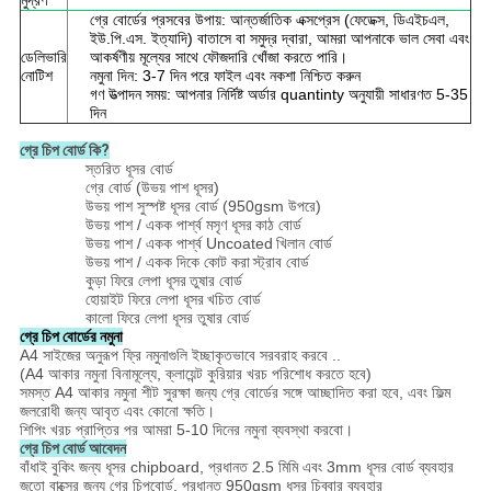
মুদ্রণ
গ্রে বোর্ডের প্রসবের উপায়: আন্তর্জাতিক এক্সপ্রেস (ফেডেক্স, ডিএইচএল,
ইউ.পি.এস. ইত্যাদি) বাতাসে বা সমুদ্র দ্বারা, আমরা আপনাকে ভাল সেবা এবং
ডেলিভারি
আকর্ষণীয় মূল্যের সাথে ফৌজদারি খোঁজা করতে পারি।
নোটিশ
নমুনা দিন: 3-7 দিন পরে ফাইল এবং নকশা নিশ্চিত করুন
গণ উত্পাদন সময়: আপনার নির্দিষ্ট অর্ডার quantinty অনুযায়ী সাধারণত 5-35
দিন
গ্রে চিপ বোর্ড কি?
স্তরিত ধূসর বোর্ড
গ্রে বোর্ড (উভয় পাশ ধূসর)
উভয় পাশ সুস্পষ্ট ধূসর বোর্ড (950gsm উপরে)
উভয় পাশ / একক পার্শ্ব মসৃণ ধূসর
কাঠ বোর্ড
উভয় পাশ / একক পার্শ্ব Uncoated
খিলান বোর্ড
উভয় পাশ / একক দিকে কোট করা
স্ট্রাব বোর্ড
কুড়া ফিরে লেপা ধূসর
তুষার বোর্ড
হোয়াইট ফিরে লেপা ধূসর
খচিত বোর্ড
কালো ফিরে লেপা ধূসর তুষার বোর্ড
গ্রে চিপ বোর্ডের নমুনা
A4 সাইজের অনুরূপ ফ্রি নমুনাগুলি ইচ্ছাকৃতভাবে সরবরাহ করবে ..
(A4 আকার নমুনা বিনামূল্যে, ক্লায়েন্ট কুরিয়ার খরচ পরিশোধ করতে হবে)
সমস্ত A4 আকার নমুনা শীট সুরক্ষা জন্য গ্রে বোর্ডের সঙ্গে আচ্ছাদিত করা হবে, এবং ফিল্ম
জলরোধী জন্য আবৃত এবং কোনো ক্ষতি।
শিপিং খরচ প্রাপ্তির পর আমরা 5-10 দিনের নমুনা ব্যবস্থা করবো।
গ্রে চিপ বোর্ড আবেদন
বাঁধাই বুকিং জন্য ধূসর chipboard, প্রধানত 2.5 মিমি এবং 3mm ধূসর বোর্ড ব্যবহার
জুতো বাক্সের জন্য গ্রে চিপবোর্ড, প্রধানত 950gsm ধূসর চিব্বার ব্যবহার