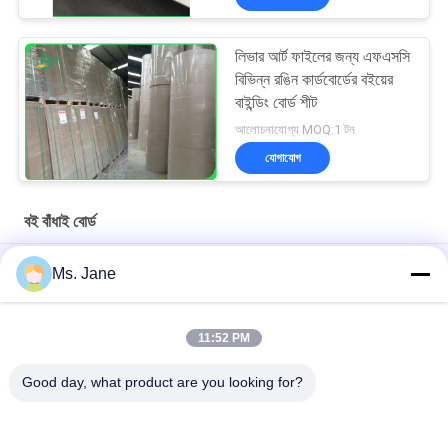
লিভার আর্ট ফাইলের জন্য এফএসসি
বিভিন্ন রঙিন কার্ডবোর্ডের বইয়ের
বাইন্ডিং বোর্ড শীট
আলোচনাযোগ্য MOQ:1 টন
যোগাযোগ
বই বাঁধাই বোর্ড
0.8mm 550gsm ব্যাকিং বোর্ড সাদা একপাশে আর্ট প্রিন্ট 8x10 ইঞ্চি 11x14 ইঞ্চি
Ms. Jane
1 মিমি 2 মিমি ডাবল সাইডেড লেপ সলিড বোর্ড ফর মার্কেটস পোস্টার বোর্ড 71 x 96 সেমি
11:52 PM
55lb Matte Surface Finish Black Cardstock For Scrapbooking
And Card Making
Good day, what product are you looking for?
সব