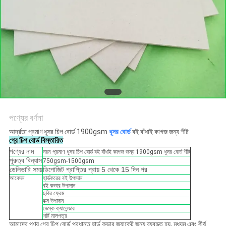
গোপনীয়তা
নীতি
পণ্যের বর্ণনা
আর্দ্রতা প্রমাণ ধূসর চিপ বোর্ড 1900gsm
ধূসর বোর্ড
বই বাঁধাই কাগজ জন্য শীট
গ্রে চিপ বোর্ড বিস্তারিত
পণ্যের নাম
নরম প্রমাণ ধূসর চিপ বোর্ড বই বাঁধাই কাগজ জন্য 1900gsm ধূসর বোর্ড শীট
পুরুত্ব বিন্যাস
750gsm-1500gsm
ডেলিভারি সময়
ডিপোজিট প্রাপ্তির প্রায় 5 থেকে 15 দিন পর
আবেদন
হার্ডকরের বই উপাদান
বই কভার উপাদান
ছবির ফ্রেম
বক্স উপাদান
ডেস্ক ক্যালেন্ডার
শার্ট মালপত্র
আমাদের পণ্য গ্রে চিপ বোর্ড প্রধানত হার্ড কভার জ্যাকেট জন্য ব্যবহৃত হয়, মধ্যম এবং শীর্ষ