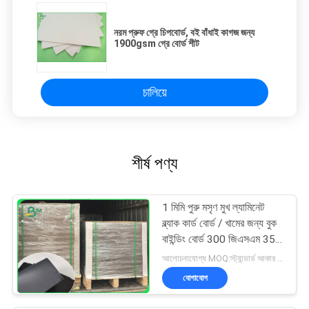
নরম প্রুফ গ্রে চিপবোর্ড, বই বাঁধাই কাগজ জন্য
1900gsm গ্রে বোর্ড শীট
চালিয়ে
শীর্ষ পণ্য
1 মিমি পুরু মসৃণ মুখ ল্যামিনেট
ব্ল্যাক কার্ড বোর্ড / খামের জন্য বুক
বাইন্ডিং বোর্ড 300 জিএসএম 350
জিএসএম
আলোচনাযোগ্য MOQ:স্ট্যান্ডার্ড আকার 1 টন, অন্যান্য আকার 10 টন
যোগাযোগ