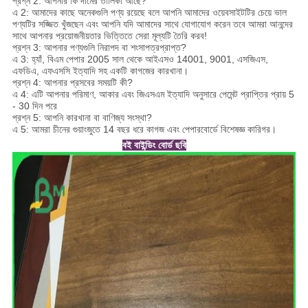
প্রশ্ন 2: আপনার কি দামের তালিকা আছে?
এ 2: আমাদের কাছে অনেকগুলি পণ্য রয়েছে বলে আপনি আমাদের ওয়েবসাইটটির চেয়ে ভাল
পণ্যটির সজ্জিত খুঁজছেন এবং আপনি যদি আমাদের সাথে যোগাযোগ করেন তবে আমরা আনন্দের
সাথে আপনার প্রয়োজনীয়তার ভিত্তিতে সেরা মূল্যটি তৈরি করব!
প্রশ্ন 3: আপনার পণ্যগুলি নিরাপদ বা শংসাপত্রপ্রাপ্ত?
এ 3: হ্যাঁ, বিএম পেপার 2005 সাল থেকে আইএসও 14001, 9001, এসজিএস,
এফডিএ, এফএসসি ইত্যাদি সহ একটি কাগজের কারখানা।
প্রশ্ন 4: আপনার প্রসবের সময়টি কী?
এ 4: এটি আপনার পরিমাণ, আকার এবং জিএসএম ইত্যাদি অনুসারে পেমেন্ট প্রাপ্তির প্রায় 5
- 30 দিন পরে
প্রশ্ন 5: আপনি কারখানা বা বাণিজ্য সংস্থা?
এ 5: আমরা চীনের গুয়াংজুতে 14 বছর ধরে কাগজ এবং পেপারবোর্ডে বিশেষজ্ঞ কারিগর।
বই বাইন্ডিং বোর্ড ছবি