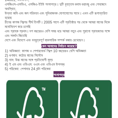
এসজিএস-এফডিএ, এসজিএ-ইইউ শংসাপত্র।
দুটি বৃহত্তম গুদাম গুয়াংজু এবং শেনজেনে
অবস্থিত,
উন্নত জমি এবং জল পরিবহন এবং সুবিধাজনক যোগাযোগের সাথে।
এখন এটি রূপান্তরিত
হয়েছে
চীনের কাগজ শিল্পের শীর্ষ তিনটি।
2005 সালে এটি প্রতিষ্ঠার পর থেকে আমরা মানের দিকে
মনোনিবেশ করে চলেছি
এবং গ্রাহক প্রথম।
দশ বছরেরও বেশি সময় ধরে আমরা নতুন এবং পুরানো গ্রাহকদের পক্ষে
এবং সমর্থন জিতেছি
দেশে এবং বিদেশে এবং বন্ধুত্বপূর্ণ ব্যবসায়িক সম্পর্ক বজায় রেখেছেন।
কেন আমাদের নির্বাচন করেছে?
1) অভিজ্ঞতা: কাগজ ও পেপারবোর্ড শিল্পে 10 বছরেরও বেশি অভিজ্ঞতা
2) গুণমান: কঠোর মানের সিস্টেম
3) দাম: উচ্চ মানের সঙ্গে প্রতিযোগী মূল্য
4) ই এম এবং ওডিএম: ওএম এবং ওডিএম উপলব্ধ
5) পরিষেবা: পেশাদার 24 ঘন্টা পরিষেবা
শংসাপত্র