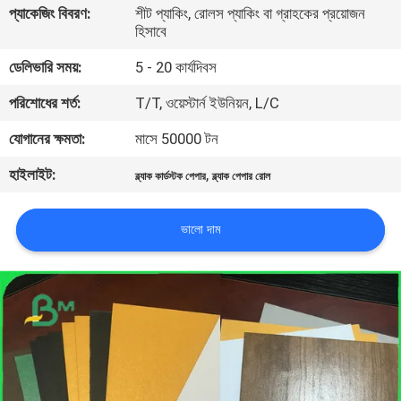
প্যাকেজিং বিবরণ:
শীট প্যাকিং, রোলস প্যাকিং বা গ্রাহকের প্রয়োজন
নিয়ন্ত্রণ
হিসাবে
ডেলিভারি সময়:
5 - 20 কার্যদিবস
আমাদের
পরিশোধের শর্ত:
T/T, ওয়েস্টার্ন ইউনিয়ন, L/C
সাথে
যোগাযোগ
যোগানের ক্ষমতা:
মাসে 50000 টন
হাইলাইট:
,
ব্ল্যাক কার্ডস্টক পেপার
ব্ল্যাক পেপার রোল
খবর
ভালো দাম
মামলা
সাইট
ম্যাপ