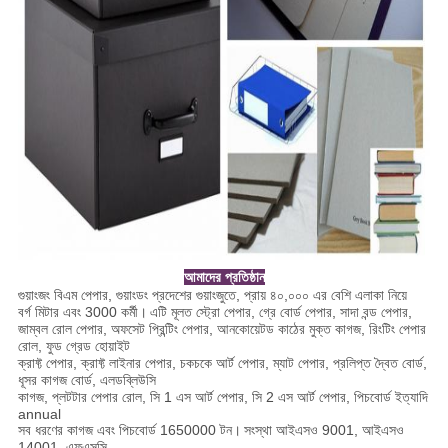
আমাদের প্রতিষ্ঠান
গুয়াংজং বিএম পেপার, গুয়াংডং প্রদেশের গুয়াংজুতে, প্রায় ৪০,০০০ এর বেশি এলাকা নিয়ে
বর্গ মিটার এবং 3000 কর্মী।
এটি মূলত স্ট্রো পেপার, গ্রে বোর্ড পেপার, সাদা বন্ড পেপার,
জাম্বল রোল পেপার, অফসেট প্রিন্টিং পেপার, আনকোয়েটড কাঠের মুক্ত কাগজ, রিংটিং পেপার
রোল, ফুড গ্রেড হোয়াইট
ক্রাফ্ট পেপার, ক্রাফ্ট লাইনার পেপার, চকচকে আর্ট পেপার, ম্যাট পেপার, প্রলিপ্ত দ্বৈত বোর্ড,
ধূসর কাগজ বোর্ড, এলডব্লিউসি
কাগজ, প্লটটার পেপার রোল, সি 1 এস আর্ট পেপার, সি 2 এস আর্ট পেপার, পিচবোর্ড ইত্যাদি
annual
সব ধরণের কাগজ এবং পিচবোর্ড 1650000 টন।
সংস্থা আইএসও 9001, আইএসও
14001, এফএসসি,