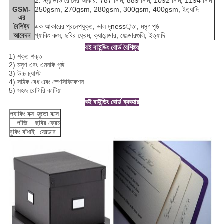
2. স্ট্যান্ডার্ড রোলের আকার: 787 মিমি, 889 মিমি, 1092 মিমি, 1194 মিমি
GSM-
250gsm, 270gsm, 280gsm, 300gsm, 400gsm, ইত্যাদি
এর
বৈশিষ্ট্য
এক আকারের প্রলেপযুক্ত, ভাল দৃness়তা, মসৃণ পৃষ্ঠ
আবেদন
প্যাকিং বাক্স, ছবির ফ্রেম, ক্যালেন্ডার, ফোল্ডারগুলি, ইত্যাদি
বই বাইন্ডিং বোর্ড বৈশিষ্ট্য
1) শক্ত শক্ত
2) মসৃণ এবং এমনকি পৃষ্ঠ
3) উচ্চ চ্যাপ্টা
4) সঠিক বেধ এবং স্পেসিফিকেশন
5) সহজ রোটারি কাটিয়া
বই বাইন্ডিং বোর্ড ব্যবহার
প্যাকিং বক্স
জুতো বাক্স
পাঁজি
ছবির ফ্রেম
বুকিং বাঁধাই
ফোল্ডার