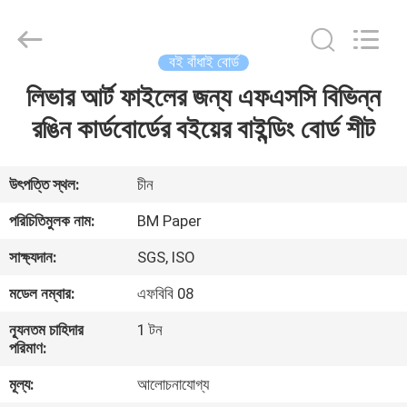
2026
GUANGZHOU
BMPAPER
CO.,LTD.
All
বই বাঁধাই বোর্ড
Rights
Reserved.
লিভার আর্ট ফাইলের জন্য এফএসসি বিভিন্ন
বাড়ি
রঙিন কার্ডবোর্ডের বইয়ের বাইন্ডিং বোর্ড শীট
পণ্য
উৎপত্তি স্থল:
চীন
আমাদের
পরিচিতিমুলক নাম:
BM Paper
সম্বন্ধে
সাক্ষ্যদান:
SGS, ISO
মডেল নম্বার:
এফবিবি 08
কারখানা
ন্যূনতম চাহিদার
1 টন
পরিদর্শন
পরিমাণ:
মূল্য:
আলোচনাযোগ্য
গুণমান