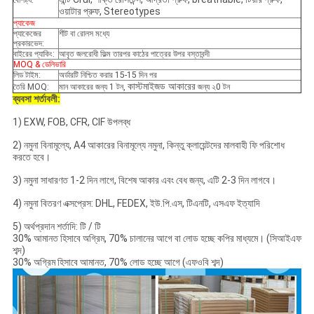
বৈশিষ্ট্য:
ওয়াটার প্রুফ, Stereotypes
প্যাকেজ
প্যাকেজের
শীট বা রোলস মধ্যে
প্রকারভেদ:
বাইরের প্যাকিং:
আবৃত জলরোধী ফিল্ম তারপর কাঠের পাত্রের উপর বস্তাবন্দী
MOQ & ডেলিভারি
লিড টাইম:
অর্ডারটি নিশ্চিত করার 15-15 দিন পর
কাস্টমাইজড আকারের
তৈরি MOQ:
মান আকারের জন্য 1 টন,
জন্য ২0 টন
ব্যবসা শর্তাবলী:
1) EXW, FOB, CFR, CIF উপলব্ধ
2) নমুনা বিনামূল্যে, A4 আকারের বিনামূল্যে নমুনা, কিন্তু ক্লায়েন্টদের মালবাহী ফি পরিশোধ
করতে হবে।
3) নমুনা সাধারণত 1-2 দিন লাগে, বিশেষ আকার এবং বেধ জন্য, এটি 2-3 দিন লাগবে।
4) নমুনা বিতরণ এক্সপ্রেস: DHL, FEDEX, ইউ.পি.এস, টিএনটি, এসএফ ইত্যাদি
5) অর্থপ্রদান শর্তাদি: টি / টি
30% আমানত হিসাবে অগ্রিম, 70% চালানের আগে বা লোড হচ্ছে কপির মাধ্যমে। (সিআইএফ
শব্দ)
30% অগ্রিম হিসাবে আমানত, 70% লোড হচ্ছে আগে (এফওবি শব্দ)