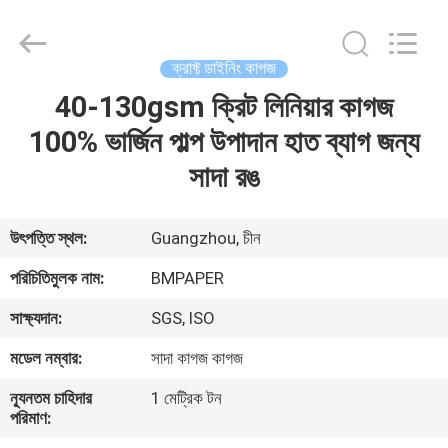
2026
GUANGZHOU
BMPAPER
CO.,LTD.
All
ক্রাফ্ট ডাইনিং কাগজ
Rights
Reserved.
40-130gsm ক্রিট লিনিয়ার কাগজ
বাড়ি
100% ভার্জিন পাল্প উপাদান হাত ব্যাগ জন্য
পণ্য
সাদা রঙ
আমাদের
উৎপত্তি স্থল:
Guangzhou, চীন
সম্বন্ধে
পরিচিতিমুলক নাম:
BMPAPER
সাক্ষ্যদান:
SGS, ISO
কারখানা
মডেল নম্বার:
সাদা কাগজ কাগজ
পরিদর্শন
ন্যূনতম চাহিদার
1 মেট্রিক টন
পরিমাণ:
গুণমান