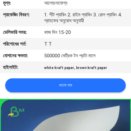
মূল্য:
আলোচনাযোগ্য
নিয়ন্ত্রণ
প্যাকেজিং বিবরণ:
1. শীট প্যাকিং 2. রাইম প্যাকিং 3. রোল প্যাকিং 4.
গ্রাহকের অনুরোধ অনুযায়ী
আমাদের
ডেলিভারি সময়:
কাজ দিন 15-20
সাথে
পরিশোধের শর্ত:
T T
যোগাযোগ
যোগানের ক্ষমতা:
500000 মেট্রিক টন প্রতি মাসে
খবর
হাইলাইট:
,
white kraft paper
brown kraft paper
মামলা
ভালো দাম
সাইট
ম্যাপ