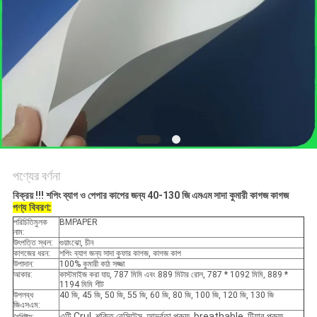
গোপনীয়তা
নীতি
পণ্যের বর্ণনা
বিক্রয় !!!
শপিং ব্যাগ ও পেপার কাপের জন্য 40-130 জি এমএম সাদা কুমারী কাগজ কাগজ
পণ্য বিবরণ:
পরিচিতিমুলক
BMPAPER
নাম:
উৎপত্তি স্থল:
গুয়াংঝো, চীন
কাগজের ধরন:
শপিং ব্যাগ জন্য সাদা কুফার কাগজ, কাগজ কাপ
উপাদান:
100% কুমারী কাঠ সজ্জা
আকার:
কাস্টমাইজ করা যায়, 787 মিমি এবং 889 মিটার রোল, 787 * 1092 মিমি, 889 *
1194 মিমি শীট
উপলব্ধ
40 জি, 45 জি, 50 জি, 55 জি, 60 জি, 80 জি, 100 জি, 120 জি, 130 জি
জিএসএম:
এন্টি Crul, শক্তি রেসিটেন্স, আর্দ্রতা প্রুফ, breathable, টিয়ার প্রুফ,