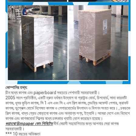
কোম্পানির তথ্য:
চীন মধ্যে কাগজ এবং paperboard সবচেয়ে পেশাদারী সরবরাহকারী।
2005 সালে প্রতিষ্ঠিত, একটি দ্রুত বর্ধমান উদ্যোগ যা গ্রাউন্ড বোর্ড, চিপবোর্ড, সাদা কারফাঁট
কাগজ, ধূসর কুড়িল কাগজ, সি 1 এস এবং সি ২ এস শিল্প কাগজ, লন্ডফ্রি অফেস্ট পেপার, ক্রাফট
কাগজ, ডুপ্লেক্স বোর্ডে বিশেষত কাগজ ও পেপারবোর্ডের উৎপাদন ও বিপণন সংহত করে। , চকচকে
শিল্প কাগজ, খাদ্য গ্রেড মোড়ানো কাগজ এবং অন্যান্য পণ্য, ইত্যাদি। আমরা দেশে এবং বিদেশে
কাগজ এবং কাগজবোর্ড শিল্পের মধ্যে চমৎকার খ্যাতি ভোগ করেছেন হয়েছে।
গুয়াংঝো Bmpaper কোং লিমিটেড
দীর্ঘ মেয়াদী সহযোগিতার জন্য আপনার সেরা কাগজ
সরবরাহকারী।
*** 10 বছরের অভিজ্ঞতা