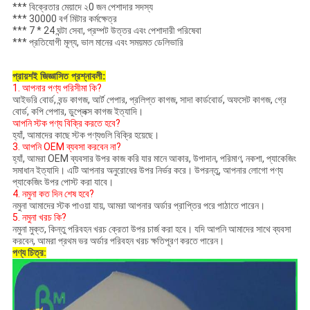
*** বিক্রেতার মেয়াদে ২0 জন পেশাদার সদস্য
*** 30000 বর্গ মিটার কর্মক্ষেত্র
*** 7 * 24 ঘন্টা সেবা, প্রম্পট উত্তর এবং পেশাদারী পরিষেবা
*** প্রতিযোগী মূল্য, ভাল মানের এবং সময়মত ডেলিভারি
প্রায়শই জিজ্ঞাসিত প্রশ্নাবলী:
1. আপনার পণ্য পরিসীমা কি?
আইভরি বোর্ড, বন্ড কাগজ, আর্ট পেপার, প্রলিপ্ত কাগজ, সাদা কার্ডবোর্ড, অফসেট কাগজ, গ্রে
বোর্ড, কপি পেপার, ডুপ্লেক্স কাগজ ইত্যাদি।
আপনি স্টক পণ্য বিক্রি করতে হবে?
হ্যাঁ, আমাদের কাছে স্টক পণ্যগুলি বিক্রি হয়েছে।
3. আপনি OEM ব্যবসা করবেন না?
হ্যাঁ, আমরা OEM ব্যবসার উপর কাজ করি যার মানে আকার, উপাদান, পরিমাণ, নকশা, প্যাকেজিং
সমাধান ইত্যাদি। এটি আপনার অনুরোধের উপর নির্ভর করে। উপরন্তু, আপনার লোগো পণ্য
প্যাকেজিং উপর পোস্ট করা যাবে।
4. নমুনা কত দিন শেষ হবে?
নমুনা আমাদের স্টক পাওয়া যায়, আমরা আপনার অর্ডার প্রাপ্তির পরে পাঠাতে পারেন।
5. নমুনা খরচ কি?
নমুনা মুক্ত, কিন্তু পরিবহন খরচ ক্রেতা উপর চার্জ করা হবে। যদি আপনি আমাদের সাথে ব্যবসা
করবেন, আমরা প্রথম ভর অর্ডার পরিবহন খরচ ক্ষতিপূরণ করতে পারেন।
পণ্য চিত্র: