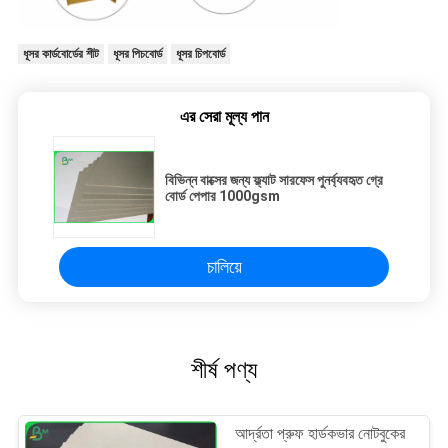
ধূসর কার্ডবোর্ডের শীট
ধূসর পিচবোর্ড
ধূসর চিপবোর্ড
এর সেরা মূল্য পান
বিভিন্ন বাক্সের জন্য ফ্ল্যাট সারফেস পুনর্ব্যবহৃত গ্রে
বোর্ড পেপার 1000gsm
চালিয়ে
শীর্ষ পণ্য
আর্দ্রতা প্রুফ হার্ডকভার নোটবুকের