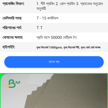
প্যাকেজিং বিবরণ:
1. শীট প্যাকিং 2. রোল প্যাকিং 3. গ্রাহকের অনুরোধ
নিয়ন্ত্রণ
অনুযায়ী
ডেলিভারি সময়:
7 - 15 কার্যদিবস
আমাদের
পরিশোধের শর্ত:
T T
সাথে
যোগাযোগ
যোগানের ক্ষমতা:
প্রতি মাসে 50000 মেট্রিক টন
হাইলাইট:
,
,
ধূসর পিচবোর্ড 1000gsm
ধূসর পিচবোর্ড শীট
ধূসর বোর্ড বোর্ড কাগজ
খবর
ভালো দাম
মামলা
সাইট
ম্যাপ