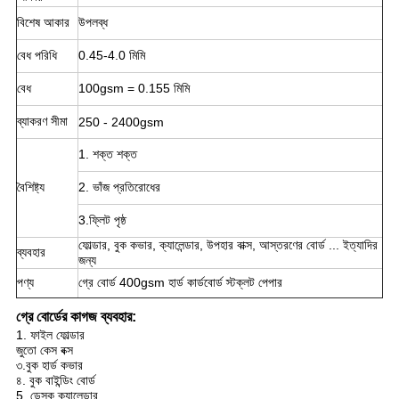
বিশেষ আকার
উপলব্ধ
বেধ পরিধি
0.45-4.0 মিমি
বেধ
100gsm = 0.155 মিমি
ব্যাকরণ সীমা
250 - 2400gsm
1. শক্ত শক্ত
বৈশিষ্ট্য
2. ভাঁজ প্রতিরোধের
3.ফ্লিট পৃষ্ঠ
ফোল্ডার, বুক কভার, ক্যালেন্ডার, উপহার বাক্স, আস্তরণের বোর্ড ... ইত্যাদির
ব্যবহার
জন্য
পণ্য
গ্রে বোর্ড 400gsm হার্ড কার্ডবোর্ড স্টক্লট পেপার
গ্রে বোর্ডের কাগজ ব্যবহার:
1. ফাইল ফোল্ডার
জুতো কেস বক্স
৩.বুক হার্ড কভার
৪. বুক বাইন্ডিং বোর্ড
5. ডেস্ক ক্যালেন্ডার