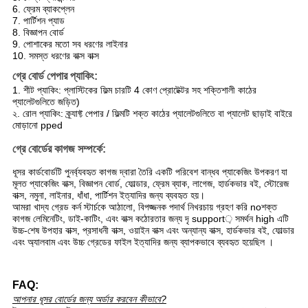
6. ফ্রেম ব্যাকপ্লেন
7. পার্টিশন প্যাড
8. বিজ্ঞাপন বোর্ড
9. পোশাকের মতো সব ধরণের লাইনার
10. সমস্ত ধরণের বাক্স বাক্স
গ্রে বোর্ড পেপার প্যাকিং:
1. শীট প্যাকিং: প্লাস্টিকের ফিল্ম চারটি 4 কোণ প্রোটেক্টর সহ শক্তিশালী কাঠের
প্যালেটগুলিতে জড়িত)
২. রোল প্যাকিং: ক্র্যাফ্ট পেপার / ফিল্মটি শক্ত কাঠের প্যালেটগুলিতে বা প্যালেট ছাড়াই বাইরে
মোড়ানো pped
গ্রে বোর্ডের কাগজ সম্পর্কে:
ধূসর কার্ডবোর্ডটি পুনর্ব্যবহৃত কাগজ দ্বারা তৈরি একটি পরিবেশ বান্ধব প্যাকেজিং উপকরণ যা
মূলত প্যাকেজিং বাক্স, বিজ্ঞাপন বোর্ড, ফোল্ডার, ফ্রেম ব্যাক, লাগেজ, হার্ডকভার বই, স্টোরেজ
বাক্স, নমুনা, লাইনার, ধাঁধা, পার্টিশন ইত্যাদির জন্য ব্যবহৃত হয়।
আমরা খাদ্য গ্রেড কর্ন স্টার্চকে আঠালো, বিপজ্জনক পদার্থ নিখরচায় গ্রহণ করি noশক্ত
কাগজ লেমিনেটিং, ডাই-কাটিং, এবং বাক্স কঠোরতার জন্য দৃ support় সমর্থন high এটি
উচ্চ-শেষ উপহার বাক্স, প্রসাধনী বাক্স, ওয়াইন বাক্স এবং অন্যান্য বাক্স, হার্ডকভার বই, ফোল্ডার
এবং অ্যালবাম এবং উচ্চ গ্রেডের ফাইল ইত্যাদির জন্য ব্যাপকভাবে ব্যবহৃত হয়েছিল ।
FAQ:
আপনার ধূসর বোর্ডের জন্য অর্ডার করবেন কীভাবে?