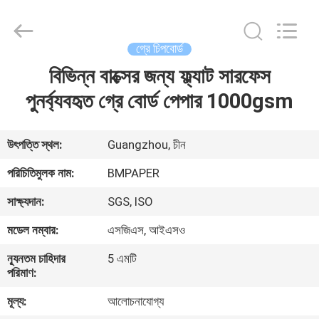
2026
GUANGZHOU
BMPAPER
CO.,LTD.
All
গ্রে চিপবোর্ড
Rights
Reserved.
বিভিন্ন বাক্সের জন্য ফ্ল্যাট সারফেস
বাড়ি
পুনর্ব্যবহৃত গ্রে বোর্ড পেপার 1000gsm
পণ্য
উৎপত্তি স্থল:
Guangzhou, চীন
আমাদের
পরিচিতিমুলক নাম:
BMPAPER
সম্বন্ধে
সাক্ষ্যদান:
SGS, ISO
মডেল নম্বার:
এসজিএস, আইএসও
কারখানা
ন্যূনতম চাহিদার
5 এমটি
পরিদর্শন
পরিমাণ:
মূল্য:
আলোচনাযোগ্য
গুণমান