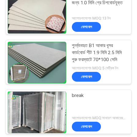
জন্য 1.0 মিমি গ্রে চিপবোর্ডযুক্ত
আলোচনাযোগ্য MOQ:13 টন
যোগাযোগ
পুনর্ব্যবহৃত B1 আকার ধূসর
কার্ডবোর্ড শীট 1.9 মিমি 2.5 মিমি
পুরু ফরম্যাটে 70*100 সেমি
আলোচনাযোগ্য MOQ:5 মেট্রিক টন
যোগাযোগ
break
আলোচনাযোগ্য MOQ:সাধারণ আকারের জন্য 1 টন এবং বিশেষ আকারের জন্য 10 টন
যোগাযোগ