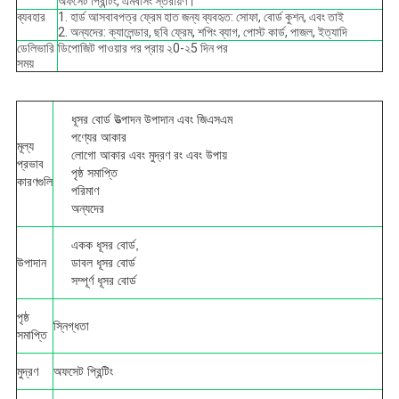
অফসেট প্রিন্টিং, এমবসিং স্তরায়ণ।
ব্যবহার
1. হার্ড আসবাবপত্র ফ্রেম হাত জন্য ব্যবহৃত: সোফা, বোর্ড কুশন, এবং তাই
2. অন্যদের: ক্যালেন্ডার, ছবি ফ্রেম, শপিং ব্যাগ, পোস্ট কার্ড, পাজল, ইত্যাদি
ডেলিভারি
ডিপোজিট পাওয়ার পর প্রায় ২0-২5 দিন পর
সময়
ধূসর বোর্ড উত্পাদন উপাদান এবং জিএসএম
পণ্যের আকার
মূল্য
লোগো আকার এবং মুদ্রণ রং এবং উপায়
প্রভাব
পৃষ্ঠ সমাপ্তি
কারণগুলি
পরিমাণ
অন্যদের
একক ধূসর বোর্ড,
উপাদান
ডাবল ধূসর বোর্ড
সম্পূর্ণ ধূসর বোর্ড
পৃষ্ঠ
স্নিগ্ধতা
সমাপ্তি
মুদ্রণ
অফসেট প্রিন্টিং