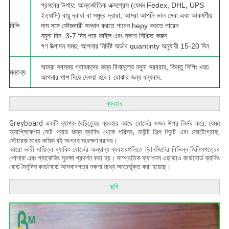
প্রসবের উপায়: আন্তর্জাতিক এক্সপ্রেস (যেমন Fedex, DHL, UPS
ইত্যাদি) বায়ু দ্বারা বা সমুদ্র দ্বারা, আমরা আপনি ভাল সেবা এবং আকর্ষণীয়
বিলি
দাম সঙ্গে ফৌজদারী সন্ধান করতে পারেন hepy করতে পারেন
নমুনা দিন: 3-7 দিন পরে ফাইল এবং নকশা নিশ্চিত করুন
গণ উত্পাদন সময়: আপনার নির্দিষ্ট অর্ডার quantinty অনুযায়ী 15-20 দিন
আমরা সবসময় গ্রাহকদের জন্য বিনামূল্যে নমুনা সরবরাহ, কিন্তু শিপিং খরচ
মন্তব্য
আপনার পাশ দিয়ে দেওয়া হবে।
বোঝার জন্য ধন্যবাদ.
ব্যবহার
Greyboard একটি ব্যাপক বৈচিত্র্যের ব্যবহার আছে
বোর্ডের ওজন উপর নির্ভর করে, যেমন
অ্যাপ্লিকেশন নোট প্যাড জন্য ব্যাকিং থেকে পরিসর, মাউন্ট শিল্প প্রিন্ট এবং ফোটোগ্রাফ,
স্টোরেজ মধ্যে কমিক বই সংগ্রহ সংরক্ষণ বরাবর।
আরো ভারী দায়িত্ব ব্যাকিং বোর্ডের অন্যান্য ব্যবহারগুলিতে ট্রানজিটের বিভিন্ন জিনিসপত্রের
পোশাক এবং প্যাকেজিং সুরক্ষা প্রদর্শন করা হয়।
সাম্প্রতিক ফ্যাশনস এছাড়াও কার্ডবোর্ড ব্যাকিং
বোর্ড দৈনন্দিন কার্ডবোর্ড আসবাবপত্র নকশা মধ্যে অন্তর্ভুক্ত করা হয়েছে।
ছবি