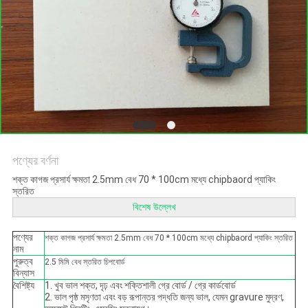
গোপনীয়তা
নীতি
পণ্যের বর্ণনা
শক্ত কাগজ প্রসার্য ক্ষমতা 2.5mm বেধ 70 * 100cm মধ্যে chipbaord প্যাকিং
স্তরিত
বিশেষ উল্লেখ
পণ্যের
শক্ত কাগজ প্রসার্য ক্ষমতা 2.5mm বেধ 70 * 100cm মধ্যে chipbaord প্যাকিং স্তরিত
নাম
পুরুত্ব
2.5 মিমি বেধ স্তরিত চিপবোর্ড
বিন্যাস
বৈশিষ্ট্য
1. খুব ভাল শক্ত, দৃঢ় এবং শক্তিশালী গ্রে বোর্ড / গ্রে কার্ডবোর্ড
2. ভাল পৃষ্ঠ মসৃণতা এবং বড় রূপান্তর পদ্ধতি জন্য ভাল, যেমন gravure মুদ্রণ,