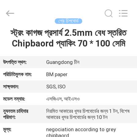
2026
GUANGZHOU
BMPAPER
CO.,LTD.
All
গ্রে চিপবোর্ড
Rights
Reserved.
স্ট্রং কাগজ প্রসার্য 2.5mm বেধ স্তরিত
বাড়ি
Chipbaord প্যাকিং 70 * 100 সেমি
পণ্য
উৎপত্তি স্থল:
Guangdong চীন
আমাদের
পরিচিতিমুলক নাম:
BM paper
সম্বন্ধে
সাক্ষ্যদান:
SGS, ISO
মডেল নম্বার:
এসজিএস, আইএসও
কারখানা
ন্যূনতম চাহিদার
নিয়মিত আকারের ধূসর চিপবোর্ডের জন্য 1 টন, বিশেষ
পরিদর্শন
পরিমাণ:
আকারের ধূসর চিপবোর্ডের জন্য 10 টন
মূল্য:
negociation according to grey
গুণমান
chipbaord