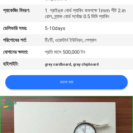
নিয়ন্ত্রণ
প্যাকেজিং বিবরণ:
1. গ্রাইঙ্ক বোর্ড প্যাকিং কমপক্ষে 1mm শীট 2.in
রোল, গ্র্যাক বোর্ড সর্বোচ্চ 0.5 মিমি প্যাকিং
আমাদের
ডেলিভারি সময়:
5-10days
সাথে
পরিশোধের শর্ত:
টি/টি, ওয়েস্টার্ন ইউনিয়ন, পেপ্যাল
যোগাযোগ
যোগানের ক্ষমতা:
প্রতি মাসে 500,000 টন
হাইলাইট:
,
খবর
grey cardboard
gray chipboard
ভালো দাম
মামলা
সাইট
ম্যাপ