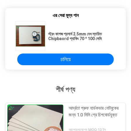
এর সেরা মূল্য পান
স্ট্রং কাগজ প্রসার্য 2.5mm বেধ স্তরিত
Chipbaord প্যাকিং 70 * 100 সেমি
চালিয়ে
শীর্ষ পণ্য
আর্দ্রতা প্রুফ হার্ডকভার নোটবুকের
জন্য 1.0 মিমি গ্রে চিপবোর্ডযুক্ত
আলোচনাযোগ্য MOQ:13 টন