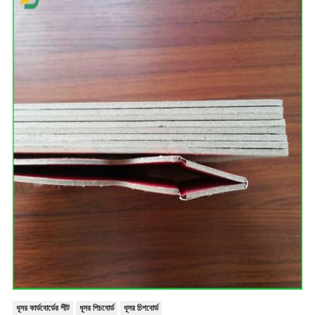
ধূসর কার্ডবোর্ডের শীট
ধূসর পিচবোর্ড
ধূসর চিপবোর্ড