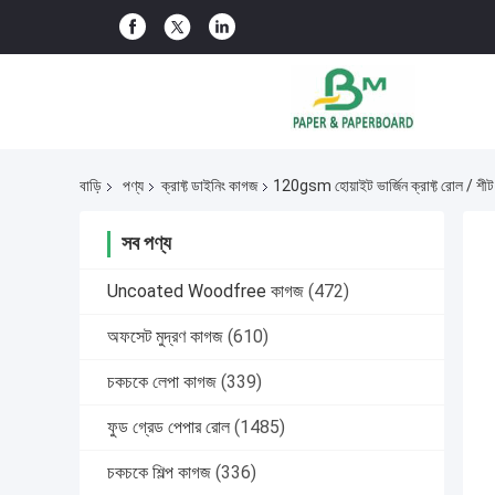
বাড়ি
পণ্য
ক্রাফ্ট ডাইনিং কাগজ
120gsm হোয়াইট ভার্জিন ক্রাফ্ট রোল / শীট
সব পণ্য
Uncoated Woodfree কাগজ
(472)
অফসেট মুদ্রণ কাগজ
(610)
চকচকে লেপা কাগজ
(339)
ফুড গ্রেড পেপার রোল
(1485)
চকচকে শিল্প কাগজ
(336)