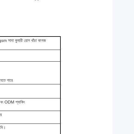
gsm সাদা কুমারী রোল খাঁচা কাগজ
যেতে পারে
 এবং ODM প্যাকিং
ের
াদি।