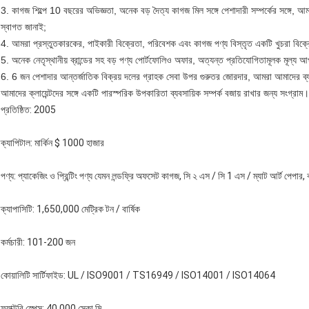
3. কাগজ শিল্পে 10 বছরের অভিজ্ঞতা, অনেক বড় দৈত্য কাগজ মিল সঙ্গে পেশাদারী সম্পর্কের সঙ্গে, আম
স্বাগত জানাই;
4. আমরা প্রস্তুতকারকের, পাইকারী বিক্রেতা, পরিবেশক এবং কাগজ পণ্য বিস্তৃত একটি খুচরা বিক্রে
5. অনেক নেতৃস্থানীয় ব্রান্ডের সহ বড় পণ্য পোর্টফোলিও অফার, অত্যন্ত প্রতিযোগিতামূলক মূল্য আ
6. 6 জন পেশাদার আন্তর্জাতিক বিক্রয় দলের গ্রাহক সেবা উপর গুরুতর জোরদার, আমরা আমাদের ব্য
আমাদের ক্লায়েন্টদের সঙ্গে একটি পারস্পরিক উপকারিতা ব্যবসায়িক সম্পর্ক বজায় রাখার জন্য সংগ্রাম।
প্রতিষ্ঠিত: 2005
ক্যাপিটাল: মার্কিন $ 1000 হাজার
পণ্য: প্যাকেজিং ও প্রিন্টিং পণ্য যেমন লন্ডফ্রি অফসেট কাগজ, সি ২ এস / সি 1 এস / ম্যাট আর্ট পেপার,
ক্যাপাসিটি: 1,650,000 মেট্রিক টন / বার্ষিক
কর্মচারী: 101-200 জন
কোয়ালিটি সার্টিফাইড: UL / ISO9001 / TS16949 / ISO14001 / ISO14064
ফ্যাক্টরি স্পেস: 40,000 স্কো.মি.