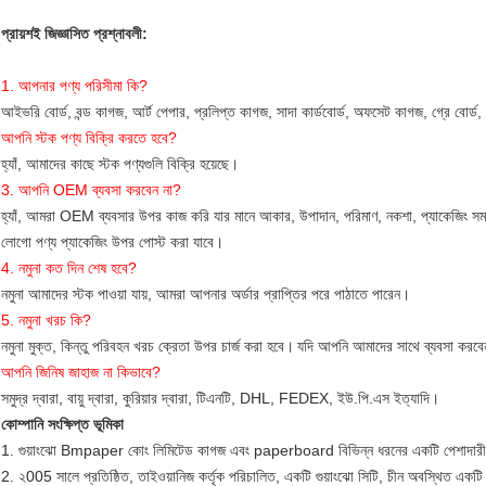
প্রায়শই জিজ্ঞাসিত প্রশ্নাবলী:
1. আপনার পণ্য পরিসীমা কি?
আইভরি বোর্ড, বন্ড কাগজ, আর্ট পেপার, প্রলিপ্ত কাগজ, সাদা কার্ডবোর্ড, অফসেট কাগজ, গ্রে বোর্ড,
আপনি স্টক পণ্য বিক্রি করতে হবে?
হ্যাঁ, আমাদের কাছে স্টক পণ্যগুলি বিক্রি হয়েছে।
3. আপনি OEM ব্যবসা করবেন না?
হ্যাঁ, আমরা OEM ব্যবসার উপর কাজ করি যার মানে আকার, উপাদান, পরিমাণ, নকশা, প্যাকেজিং স
লোগো পণ্য প্যাকেজিং উপর পোস্ট করা যাবে।
4. নমুনা কত দিন শেষ হবে?
নমুনা আমাদের স্টক পাওয়া যায়, আমরা আপনার অর্ডার প্রাপ্তির পরে পাঠাতে পারেন।
5. নমুনা খরচ কি?
নমুনা মুক্ত, কিন্তু পরিবহন খরচ ক্রেতা উপর চার্জ করা হবে।
যদি আপনি আমাদের সাথে ব্যবসা করবেন
আপনি জিনিষ জাহাজ না কিভাবে?
সমুদ্র দ্বারা, বায়ু দ্বারা, কুরিয়ার দ্বারা, টিএনটি, DHL, FEDEX, ইউ.পি.এস ইত্যাদি।
কোম্পানি সংক্ষিপ্ত ভূমিকা
1. গুয়াংঝো Bmpaper কোং লিমিটেড কাগজ এবং paperboard বিভিন্ন ধরনের একটি পেশাদারী ব
2. ২005 সালে প্রতিষ্ঠিত, তাইওয়ানিজ কর্তৃক পরিচালিত, একটি গুয়াংঝো সিটি, চীন অবস্থিত একটি 