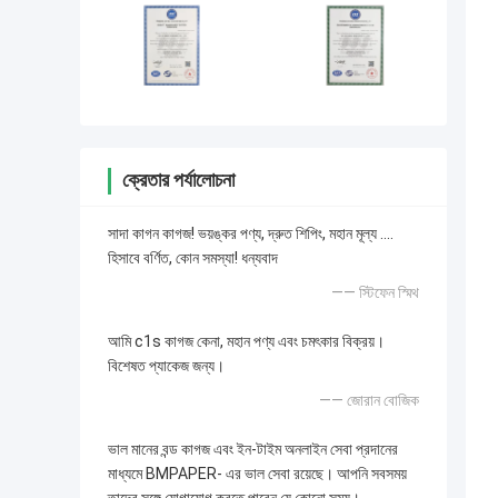
ক্রেতার পর্যালোচনা
সাদা কাগন কাগজ! ভয়ঙ্কর পণ্য, দ্রুত শিপিং, মহান মূল্য ....
হিসাবে বর্ণিত, কোন সমস্যা! ধন্যবাদ
—— স্টিফেন স্মিথ
আমি c1s কাগজ কেনা, মহান পণ্য এবং চমৎকার বিক্রয়।
বিশেষত প্যাকেজ জন্য।
—— জোরান বোজিক
ভাল মানের বন্ড কাগজ এবং ইন-টাইম অনলাইন সেবা প্রদানের
মাধ্যমে BMPAPER- এর ভাল সেবা রয়েছে। আপনি সবসময়