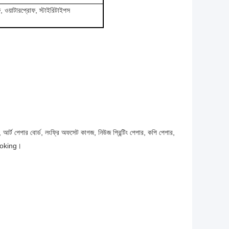
রোফ, ওয়াটারপ্রোফ, স্টাইরিটাইপস
 আর্ট পেপার বোর্ড, লংফ্রি অফসেট কাগজ, নিউজ প্রিন্টিং পেপার, কপি পেপার,
 ooking।