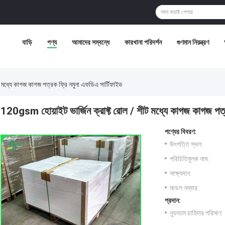
বাড়ি
পণ্য
আমাদের সম্বন্ধে
কারখানা পরিদর্শন
গুণমান নিয়ন্ত্রণ
 মধ্যে কাগজ কাগজ পত্রক ফ্রি নমুনা এফডিএ সার্টিফাইড
120gsm হোয়াইট ভার্জিন ক্রাফ্ট রোল / শীট মধ্যে কাগজ কাগজ পত্র
পণ্যের বিবরণ:
উৎপত্তি স্থল:
পরিচিতিমুলক নাম:
সাক্ষ্যদান:
মডেল নম্বার:
প্রদান:
ন্যূনতম চাহিদার পরিমাণ: