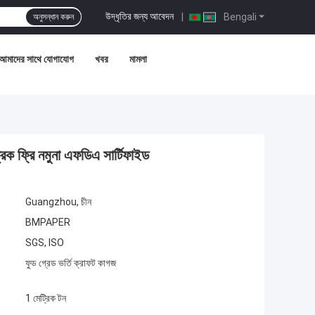
উদ্ধৃতির জন্য আবেদন
|
Bengali
অনুসন্ধান করুন
আমাদের সাথে যোগাযোগ
খবর
মামলা
ক ফ্রি নমুনা এফডিএ সার্টিফাইড
Guangzhou, চীন
BMPAPER
SGS, ISO
ফুড গ্রেড ভর্তি ক্রাফট কাগজ
1 মেট্রিক টন