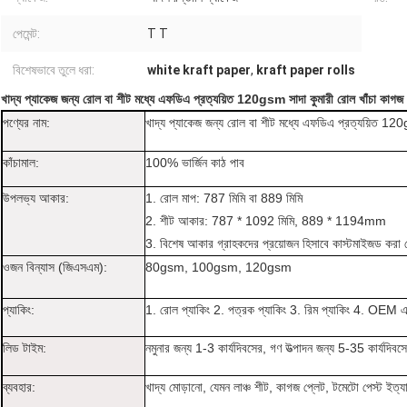
পেমেন্ট:
T T
বিশেষভাবে তুলে ধরা:
white kraft paper
,
kraft paper rolls
খাদ্য প্যাকেজ জন্য রোল বা শীট মধ্যে এফডিএ প্রত্যয়িত 120gsm সাদা কুমারী রোল খাঁচা কাগজ
পণ্যের নাম:
খাদ্য প্যাকেজ জন্য রোল বা শীট মধ্যে এফডিএ প্রত্যয়িত 120
কাঁচামাল:
100% ভার্জিন কাঠ পাব
উপলভ্য আকার:
1. রোল মাপ: 787 মিমি বা 889 মিমি
2. শীট আকার: 787 * 1092 মিমি, 889 * 1194mm
3. বিশেষ আকার গ্রাহকদের প্রয়োজন হিসাবে কাস্টমাইজড করা 
ওজন বিন্যাস (জিএসএম):
80gsm, 100gsm, 120gsm
প্যাকিং:
1. রোল প্যাকিং 2. পত্রক প্যাকিং 3. রিম প্যাকিং 4. OEM
লিড টাইম:
নমুনার জন্য 1-3 কার্যদিবসের, গণ উত্পাদন জন্য 5-35 কার্যদিবস
ব্যবহার:
খাদ্য মোড়ানো, যেমন লাঞ্চ শীট, কাগজ প্লেট, টমেটো পেস্ট ইত্য