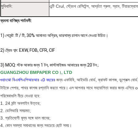
সুবিধাদি:
এন্টি Crul, স্ট্রেংথ রেসিটেন্স, আর্দ্রতা প্রুফ, স্রাব, টিয়ারফ্
ব্যবসা বাণিজ্য শর্তাবলী:
1) পেমেন্ট: টি / টি, 30% আমানত অগ্রিম, ভারসাম্য চালান আগে দেওয়া উচিত।
2) ট্রেড শব্দ: EXW, FOB, CFR, CIF
3) MOQ: স্টক আকার জন্য 1 টন,
কাস্টমাইজড
আকারের
জন্য 20 টন
;
GUANGZHOU BMPAPER CO।, LTD
গুয়াংঝো বিএমপিএপিআরআর ২0 বছরের
জন্য এফবিবি, আইভরি বোর্ড, ক্রাফট কাগজ, ডুপ্লেক্স বোর্ড,
টাইকে পেপার, পাথর কাগজ রপ্তানি করতে পারে।
এল
আপনার সাথে সহযোগিতা করার জন্য এগিয়ে
পরিষেবাগুলি নীচে দেওয়া হবে:
1. 24 ঘন্টা অনলাইন উত্তর;
2. ডেলিভারি সময়মত;
3. প্রতিযোগী মূল্য সঙ্গে ভাল মানের;
4. কোন সমস্যা সমাধানের জন্য সবচেয়ে ছোট সময়।