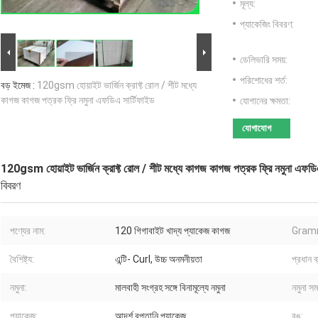
মূল্য:
প্যাকেজিং বিবরণ:
ডেলিভারি সময়:
পরিশোধের শর্ত:
বড় ইমেজ :
120gsm হোয়াইট ভার্জিন ক্রাফ্ট রোল / শীট মধ্যে
কাগজ কাগজ পত্রক ফ্রি নমুনা এফডিএ সার্টিফাইড
যোগানের ক্ষমতা:
যোগাযোগ
120gsm হোয়াইট ভার্জিন ক্রাফ্ট রোল / শীট মধ্যে কাগজ কাগজ পত্রক ফ্রি নমুনা এফডিএ
বিবরণ
পণ্যের নাম:
120 গিগাবাইট খাদ্য প্যাকেজ কাগজ
Gram
বৈশিষ্ট্য:
এন্টি- Curl, উচ্চ অনমনীয়তা
প্রধান ব
নমুনা:
মালবাহী সংগ্রহ সঙ্গে বিনামূল্যে নমুনা
নমুনা সম
প্যাকেজ:
আদর্শ রপ্তানি প্যাকেজ
রঙ: