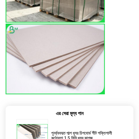
এর সেরা মূল্য পান
পুনর্ব্যবহৃত পাল্প ধূসর চিপবোর্ড শীট শক্তিশালী
কঠোরতা 1.5 মিমি ধূসর কাগজ