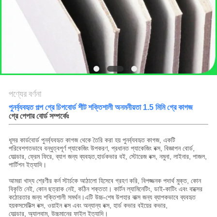
গোপনীয়তা
নীতি
পণ্যের বর্ণনা
পুনর্ব্যবহৃত পল্প গ্রে চিপবোর্ড শীট শক্তিশালী অনমনীয়তা 1.5 মিমি গ্রে কাগজ
গ্রে পেপার বোর্ড সম্পর্কেঃ
ধূসর কার্ডবোর্ড পুনর্ব্যবহৃত কাগজ থেকে তৈরি করা হয় পুনর্ব্যবহৃত কাগজ, একটি
পরিবেশগতভাবে বন্ধুত্বপূর্ণ প্যাকেজিং উপকরণ, প্রধানত প্যাকেজিং বক্স, বিজ্ঞাপন বোর্ড,
ফোল্ডার, ফ্রেম ফিরে, ব্যাগ জন্য ব্যবহৃত,হার্ডকভার বই, স্টোরেজ বক্স, নমুনা, লাইনার, পাজল,
পার্টিশন ইত্যাদি।
আমরা খাদ্য শ্রেণীর কর্ন স্টার্চকে আঠালো হিসেবে গ্রহণ করি, বিপজ্জনক পদার্থ মুক্ত, কোন
বিকৃতি নেই, কোন ছত্রাক নেই, কঠিন শক্ততা। কার্টন ল্যামিনেটিং, ডাই-কাটিং এবং বাক্সের
কঠোরতার জন্য শক্তিশালী সমর্থন।এটি উচ্চ-শেষ উপহার বাক্স জন্য ব্যাপকভাবে ব্যবহৃত
হয়কসমেটিক্স বক্স, ওয়াইন বক্স এবং অন্যান্য বক্স, হার্ড কভার বইয়ের কভার,
ফোল্ডার, অ্যালবাম, উচ্চমানের ফাইল ইত্যাদি।