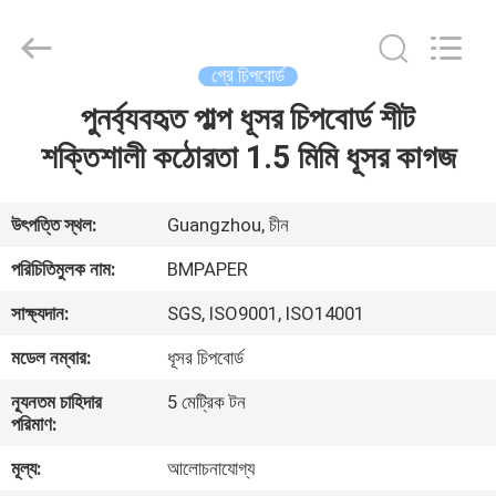
2026
GUANGZHOU
BMPAPER
CO.,LTD.
All
গ্রে চিপবোর্ড
Rights
Reserved.
পুনর্ব্যবহৃত পাল্প ধূসর চিপবোর্ড শীট
বাড়ি
শক্তিশালী কঠোরতা 1.5 মিমি ধূসর কাগজ
পণ্য
উৎপত্তি স্থল:
Guangzhou, চীন
আমাদের
পরিচিতিমুলক নাম:
BMPAPER
সম্বন্ধে
সাক্ষ্যদান:
SGS, ISO9001, ISO14001
মডেল নম্বার:
ধূসর চিপবোর্ড
কারখানা
ন্যূনতম চাহিদার
5 মেট্রিক টন
পরিদর্শন
পরিমাণ:
মূল্য:
আলোচনাযোগ্য
গুণমান