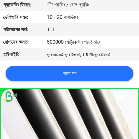
প্যাকেজিং বিবরণ:
শীট প্যাকিং / রোল প্যাকিং
নিয়ন্ত্রণ
ডেলিভারি সময়:
10 - 20 কার্যদিবস
আমাদের
পরিশোধের শর্ত:
T T
সাথে
যোগানের ক্ষমতা:
500000 মেট্রিক টন প্রতি মাসে
যোগাযোগ
হাইলাইট:
,
,
ধূসর কার্ডবোর্ড
ধূসর চিপবোর্ড
1.5 মিমি ধূসর চিপবোর্ড
খবর
ভালো দাম
মামলা
সাইট
ম্যাপ