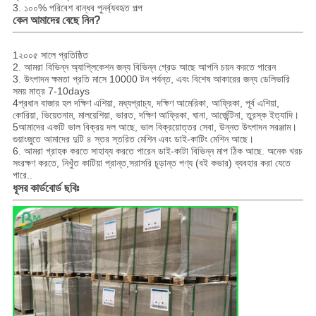
3. ১০০% পরিবেশ বান্ধব পুনর্ব্যবহৃত পল্প
কেন আমাদের বেছে নিন?
1২০০৫ সালে প্রতিষ্ঠিত
2. আমরা বিভিন্ন অ্যাপ্লিকেশন জন্য বিভিন্ন গ্রেড আছে আপনি চয়ন করতে পারেন
3. উৎপাদন ক্ষমতা প্রতি মাসে 10000 টন পর্যন্ত, এবং বিশেষ আকারের জন্য ডেলিভারি
সময় মাত্র 7-10days
4প্রধান বাজার হল দক্ষিণ এশিয়া, মধ্যপ্রাচ্য, দক্ষিণ আমেরিকা, আফ্রিকা, পূর্ব এশিয়া,
কোরিয়া, ভিয়েতনাম, মালয়েশিয়া, ভারত, দক্ষিণ আফ্রিকা, ঘানা, আর্জেন্টিনা, তুরস্ক ইত্যাদি।
5আমাদের একটি ভাল বিক্রয় দল আছে, ভাল বিক্রয়োত্তর সেবা, উন্নত উৎপাদন সরঞ্জাম।
গুয়াংজুতে আমাদের দুটি ৪ স্তর স্তরিত মেশিন এবং ডাই-কাটিং মেশিন আছে।
6. আমরা গ্রাহক করতে সাহায্য করতে পারেন ডাই-কাটা বিভিন্ন মাপ ঠিক আছে. অনেক খরচ
সংরক্ষণ করতে, নিখুঁত কাটিয়া প্রান্ত,সরাসরি চূড়ান্ত পণ্য (বই কভার) ব্যবহার করা যেতে
পারে.
.
ধূসর কার্ডবোর্ড ছবিঃ