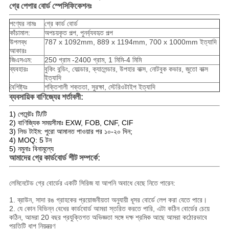
গ্রে পেপার বোর্ড স্পেসিফিকেশনঃ
পণ্যের নামঃ
গ্রে কার্ড বোর্ড
কাঁচামাল:
অপচয়কৃত পল্প, পুনর্ব্যবহৃত পল্প
উপলব্ধ
787 x 1092mm, 889 x 1194mm, 700 x 1000mm ইত্যাদি
আকারঃ
জিএসএম:
250 গ্রাম -2400 গ্রাম, 1 মিমি-4 মিমি
ব্যবহারঃ
বুকিং বন্ডিং, ফোল্ডার, ক্যালেন্ডার, উপহার বাক্স, নোটবুক কভার, জুতো বাক্স
ইত্যাদি
বৈশিষ্ট্যঃ
শক্তিশালী শক্ততা, সুরক্ষা, স্টেরিওটাইপ ইত্যাদি
ব্যবসায়িক বাণিজ্যের শর্তাবলী:
1) পেমেন্টঃ টি/টি
2) বাণিজ্যিক সময়সীমাঃ EXW, FOB, CNF, CIF
3) লিড টাইম: পুরো আমানত পাওয়ার পর ১০-২০ দিন;
4) MOQ: 5 টন
5) নমুনাঃ বিনামূল্যে
আমাদের গ্রে কার্ডবোর্ড শীট সম্পর্কে:
লেমিনেটেড গ্রে বোর্ডের একটি সিরিজ যা আপনি অবাধে বেছে নিতে পারেন:
1. ব্রাউন, সাদা রঙ গ্রাহকের প্রয়োজনীয়তা অনুযায়ী ধূসর বোর্ডে লেপ করা যেতে পারে।
2. যে কোন বিভিন্ন বেধের কার্ডবোর্ড আমরা স্তরিত করতে পারি, এটা কঠিন বোর্ডের চেয়ে
কঠিন, আমরা 20 বছর প্রযুক্তিগত অভিজ্ঞতা সঙ্গে দক্ষ শ্রমিক আছে আমরা কঠোরভাবে
প্রতিটি ধাপ নিয়ন্ত্রণ