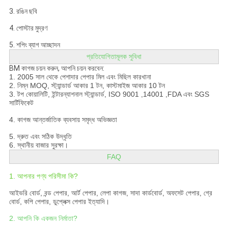
3. রঙিন ছবি
4. পোস্টার মুদ্রণ
5. শপিং ব্যাগ আচ্ছাদন
প্রতিযোগিতামূলক সুবিধা
BM কাগজ চয়ন করুন, আপনি চয়ন করবেন:
1. 2005 সাল থেকে পেশাদার পেপার মিল এবং মিছিল কারখানা
2. নিম্ন MOQ, স্ট্যান্ডার্ড আকার 1 টন, কাস্টমাইজ আকার 10 টন
3. টপ কোয়ালিটি, ইন্টারন্যাশনাল স্ট্যান্ডার্ড, ISO 9001 ,14001 ,FDA এবং SGS
সার্টিফিকেট
4. কাগজ আন্তর্জাতিক ব্যবসায় সমৃদ্ধ অভিজ্ঞতা
5. দ্রুত এবং সঠিক উদ্ধৃতি
6. স্থানীয় বাজার সুরক্ষা।
FAQ
1. আপনার পণ্য পরিসীমা কি?
আইভরি বোর্ড, বন্ড পেপার, আর্ট পেপার, লেপা কাগজ, সাদা কার্ডবোর্ড, অফসেট পেপার, গ্রে
বোর্ড, কপি পেপার, ডুপ্লেক্স পেপার ইত্যাদি।
2. আপনি কি একজন নির্মাতা?