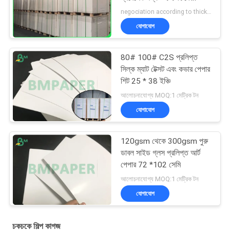
প্রলিপ্ত কাগজ
negociation according to thickness,size and quantity MOQ:নিয়মিত আকারের জন্য 10 রোল, বিশেষ আকারের জন্য 50 রোল
যোগাযোগ
80# 100# C2S প্রলিপ্ত
সিল্ক ম্যাট টেক্সট এবং কভার পেপার
শিট 25 * 38 ইঞ্চি
আলোচনাযোগ্য MOQ:1 মেট্রিক টন
যোগাযোগ
120gsm থেকে 300gsm পুরু
ডাবল সাইড গ্লস প্রলিপ্ত আর্ট
পেপার 72 *102 সেমি
আলোচনাযোগ্য MOQ:1 মেট্রিক টন
যোগাযোগ
চকচকে শিল্প কাগজ