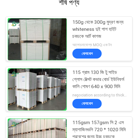
শীর্ষ পণ্য
150g থেকে 300g মুদ্রণ জন্য
whiteness দুই পাশ হাইট
চকচকে আর্ট কাগজ
আলোচনাযোগ্য MOQ:এক টন
যোগাযোগ
115 গ্রাম 130 জি টু সাইড
গ্লোস টেক্সট কভার বোর্ড ইউনিফর্ম
কালি শোষণ 640 x 900 মিমি
negociation according to thickness, size and quantity MOQ:নিয়মিত আকারের জন্য 1 টন, বিশেষ আকারের জন্য 10 টন
যোগাযোগ
115gsm 157gsm সি 2 এস
ম্যাগাজিনগুলি 720 * 1020 মিমি
প্রবেশের জন্য উচ্চ চকচকে