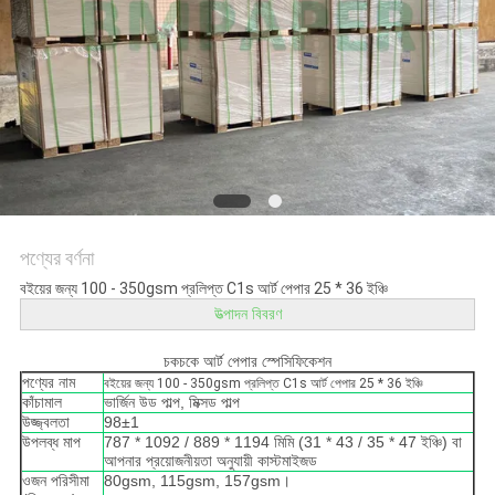
গোপনীয়তা
নীতি
পণ্যের বর্ণনা
বইয়ের জন্য 100 - 350gsm প্রলিপ্ত C1s আর্ট পেপার 25 * 36 ইঞ্চি
উত্পাদন বিবরণ
চকচকে আর্ট পেপার স্পেসিফিকেশন
পণ্যের নাম
বইয়ের জন্য 100 - 350gsm প্রলিপ্ত C1s আর্ট পেপার 25 * 36 ইঞ্চি
কাঁচামাল
ভার্জিন উড পাল্প, মিক্সড পাল্প
উজ্জ্বলতা
98±1
উপলব্ধ মাপ
787 * 1092 / 889 * 1194 মিমি (31 * 43 / 35 * 47 ইঞ্চি) বা
আপনার প্রয়োজনীয়তা অনুযায়ী কাস্টমাইজড
ওজন পরিসীমা
80gsm, 115gsm, 157gsm।