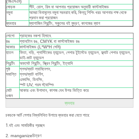
(জিএসএম)
মোড়ক
শীট, রোল, রিম বা আপনার প্রয়োজন অনুযায়ী কাস্টমাইজড
নমুনা
আমরা বিনামূল্যে নমুনা সরবরাহ করি, কিন্তু শিপিং খরচ আপনার পক্ষ থেকে
প্রদান করা প্রয়োজন
ব্যবহার
ম্যাগাজিন প্রিন্টিং, স্কুলের বই মুদ্রণ, কাগজের ব্যাগ
লোগো
গ্রাহকের নকশা হিসাবে.
রঙ
প্যানটোন রঙ, CMYK বা কাস্টমাইজড রঙ
আকার
কাস্টমাইজড (L*W*H সেমি)
হাতল
ফিতা, দড়ি, প্লাস্টিকের হ্যান্ডেল, পেপার টুইস্টেড হ্যান্ডেল, ফ্ল্যাট পেপার হ্যান্ডেল,
ডাই-কাট হ্যান্ডেল
প্রিন্টিং
অফসেট প্রিন্টিং, স্ক্রিন প্রিন্টিং, ইত্যাদি
পৃষ্ঠ
গ্লস/ম্যাট ল্যামিনেশন,
সমাপ্তি
গ্লস/ম্যাট বার্নিশ,
এমবসিং, ডিবসিং,
স্পট UV, গরম স্ট্যাম্পিং
মোট
আকার এবং উপাদান, কাগজ বেধ উপর ভিত্তি করে
ওজন
ব্যবহার
চকচকে আর্ট পেপার নিম্নলিখিত উপায়ে ব্যবহার করা যেতে পারে:
1.
বই এবং সাময়িকীর প্রচ্ছদ
2. manganize
চিত্রণ