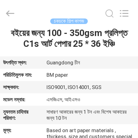
2026
GUANGZHOU
BMPAPER
CO.,LTD.
All
চকচকে শিল্প কাগজ
Rights
Reserved.
বইয়ের জন্য 100 - 350gsm প্রলিপ্ত
বাড়ি
C1s আর্ট পেপার 25 * 36 ইঞ্চি
পণ্য
উৎপত্তি স্থল:
Guangdong চীন
আমাদের
পরিচিতিমুলক নাম:
BM paper
সম্বন্ধে
সাক্ষ্যদান:
ISO9001, ISO14001, SGS
মডেল নম্বার:
এসজিএস, আইএসও
কারখানা
ন্যূনতম চাহিদার
সাধারণ আকারের জন্য 1 টন এবং বিশেষ আকারের
পরিদর্শন
পরিমাণ:
জন্য 10 টন
মূল্য:
Based on art paper materials ,
গুণমান
thickess, size and customers special