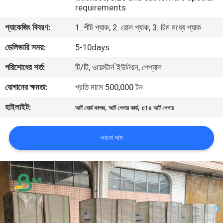
requirements
নিয়ন্ত্রণ
প্যাকেজিং বিবরণ:
1. শীট প্যাক; 2. রোল প্যাক; 3. রিম মধ্যে প্যাক
আমাদের
ডেলিভারি সময়:
5-10days
সাথে
পরিশোধের শর্ত:
টি/টি, ওয়েস্টার্ন ইউনিয়ন, পেপ্যাল
যোগাযোগ
যোগানের ক্ষমতা:
প্রতি মাসে 500,000 টন
হাইলাইট:
,
,
খবর
আর্ট বোর্ড কাগজ
আর্ট পেপার কার্ড
c1s আর্ট পেপার
ভালো দাম
মামলা
সাইট
ম্যাপ