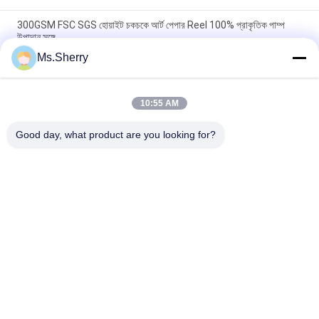
300GSM FSC SGS হোয়াইট চকচকে আর্ট পেপার Reel 100% প্রাকৃতিক পাম্প
উপাদান সঙ্গে
Ms.Sherry
FSC প্রশংসাপত্র 190gsm 200gsm 250gsm 300gsm উচ্চ চকচকে আর্ট
পেপার / মুদ্রণ ইঙ্কজেট ফটো পেপার রোলস
10:55 AM
ইঙ্কজেট প্রিন্টার্স 36 ইঞ্চি এক্স 30 এম এর জন্য 190gsm 260gsm সেমি চকচকে
ফটোগ্রাফি কাগজ
Good day, what product are you looking for?
সব
Uncoated Woodfree 
অফসেট মুদ্রণ কাগজ
কাগজ
চকচকে লেপা কাগজ
ফুড গ্রেড পেপার রোল
চকচকে শিল্প কাগজ
PE লেপা কাগজ