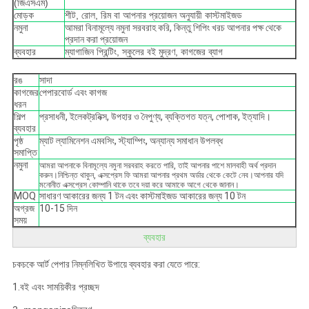
(জিএসএম)
মোড়ক
শীট, রোল, রিম বা আপনার প্রয়োজন অনুযায়ী কাস্টমাইজড
নমুনা
আমরা বিনামূল্যে নমুনা সরবরাহ করি, কিন্তু শিপিং খরচ আপনার পক্ষ থেকে
প্রদান করা প্রয়োজন
ব্যবহার
ম্যাগাজিন প্রিন্টিং, স্কুলের বই মুদ্রণ, কাগজের ব্যাগ
রঙ
সাদা
কাগজের
পেপারবোর্ড এবং কাগজ
ধরন
শিল্প
প্রসাধনী, ইলেকট্রনিক্স, উপহার ও নৈপুণ্য, ব্যক্তিগত যত্ন, পোশাক, ইত্যাদি।
ব্যবহার
পৃষ্ঠ
ম্যাট ল্যামিনেশন এমবসিং, স্ট্যাম্পিং, অন্যান্য সমাধান উপলব্ধ
সমাপ্তি
নমুনা
আমরা আপনাকে বিনামূল্যে নমুনা সরবরাহ করতে পারি, তাই আপনার পাশে মালবাহী অর্থ প্রদান
করুন।নিশ্চিন্ত থাকুন, এক্সপ্রেস ফি আমরা আপনার প্রথম অর্ডার থেকে কেটে নেব।আপনার যদি
মনোনীত এক্সপ্রেস কোম্পানি থাকে তবে দয়া করে আমাকে আগে থেকে জানান।
MOQ
সাধারণ আকারের জন্য 1 টন এবং কাস্টমাইজড আকারের জন্য 10 টন
অগ্রজ
10-15 দিন
সময়
ব্যবহার
চকচকে আর্ট পেপার নিম্নলিখিত উপায়ে ব্যবহার করা যেতে পারে:
1.
বই এবং সাময়িকীর প্রচ্ছদ