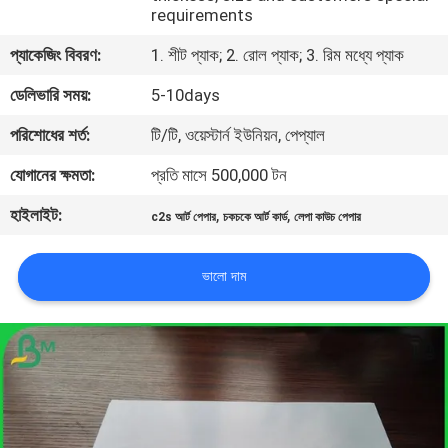
requirements
নিয়ন্ত্রণ
প্যাকেজিং বিবরণ:
1. শীট প্যাক; 2. রোল প্যাক; 3. রিম মধ্যে প্যাক
আমাদের
ডেলিভারি সময়:
5-10days
সাথে
পরিশোধের শর্ত:
টি/টি, ওয়েস্টার্ন ইউনিয়ন, পেপ্যাল
যোগাযোগ
যোগানের ক্ষমতা:
প্রতি মাসে 500,000 টন
হাইলাইট:
,
,
খবর
c2s আর্ট পেপার
চকচকে আর্ট কার্ড
লেপা কাউচ পেপার
ভালো দাম
মামলা
সাইট
ম্যাপ