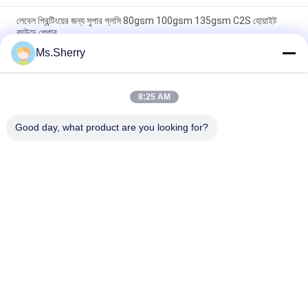
লেবেল প্রিন্টিংয়ের জন্য সুপার গ্লসি 80gsm 100gsm 135gsm C2S হোয়াইট
কাউচে পেপার
Ms.Sherry
খাঁটি কাঠের সজ্জা চকচকে কাউচ পেপার 135gsm থেকে 300gsm ম্যাগাজিনের জন্য
লেপযুক্ত
8:25 AM
135gsm - 350gsm গুড Absorbency কুচ কাগজ C2S চকচকে লেপা বাক্স জন্য
আর্ট কার্ড বোর্ড
Good day, what product are you looking for?
সব
Uncoated Woodfree 
অফসেট মুদ্রণ কাগজ
কাগজ
চকচকে লেপা কাগজ
ফুড গ্রেড পেপার রোল
চকচকে শিল্প কাগজ
PE লেপা কাগজ