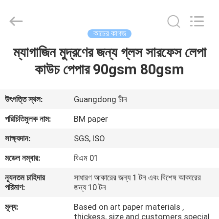
2026
GUANGZHOU
BMPAPER
CO.,LTD.
All
কাচের কাগজ
Rights
Reserved.
ম্যাগাজিন মুদ্রণের জন্য গ্লস সারফেস লেপা
বাড়ি
কাউচ পেপার 90gsm 80gsm
পণ্য
উৎপত্তি স্থল:
Guangdong চীন
আমাদের
পরিচিতিমুলক নাম:
BM paper
সম্বন্ধে
সাক্ষ্যদান:
SGS, ISO
মডেল নম্বার:
বিএম 01
কারখানা
ন্যূনতম চাহিদার
সাধারণ আকারের জন্য 1 টন এবং বিশেষ আকারের
পরিদর্শন
পরিমাণ:
জন্য 10 টন
মূল্য:
Based on art paper materials ,
গুণমান
thickess, size and customers special