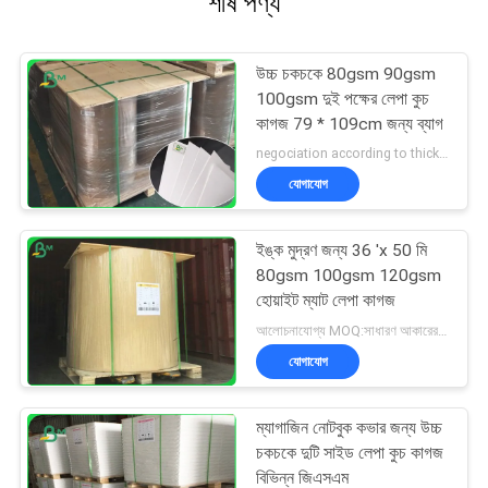
শীর্ষ পণ্য
উচ্চ চকচকে 80gsm 90gsm
100gsm দুই পক্ষের লেপা কুচ
কাগজ 79 * 109cm জন্য ব্যাগ
negociation according to thickness,size and quantity MOQ:সাধারণ আকারের জন্য 1 টন এবং বিশেষ আকারের জন্য 10 টন
যোগাযোগ
ইঙ্ক মুদ্রণ জন্য 36 'x 50 মি
80gsm 100gsm 120gsm
হোয়াইট ম্যাট লেপা কাগজ
আলোচনাযোগ্য MOQ:সাধারণ আকারের জন্য 1 টন এবং বিশেষ আকারের জন্য 10 টন
যোগাযোগ
ম্যাগাজিন নোটবুক কভার জন্য উচ্চ
চকচকে দুটি সাইড লেপা কুচ কাগজ
বিভিন্ন জিএসএম