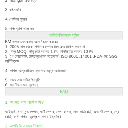
2. manganize
চিত্রণ
3. রঙিন ছবি
4. পোস্টার মুদ্রণ
5. শপিং ব্যাগ আচ্ছাদন
প্রতিযোগিতামূলক সুবিধা
BM কাগজ চয়ন করুন, আপনি চয়ন করবেন:
1. 2005 সাল থেকে পেশাদার পেপার মিল এবং মিছিল কারখানা
2. নিম্ন MOQ, স্ট্যান্ডার্ড আকার 1 টন, কাস্টমাইজ আকার 10 টন
3. টপ কোয়ালিটি, ইন্টারন্যাশনাল স্ট্যান্ডার্ড, ISO 9001 ,14001 ,FDA এবং SGS
সার্টিফিকেট
4. কাগজ আন্তর্জাতিক ব্যবসায় সমৃদ্ধ অভিজ্ঞতা
5. দ্রুত এবং সঠিক উদ্ধৃতি
6. স্থানীয় বাজার সুরক্ষা।
FAQ
1. আপনার পণ্য পরিসীমা কি?
আইভরি বোর্ড, বন্ড পেপার, আর্ট পেপার, লেপা কাগজ, সাদা কার্ডবোর্ড, অফসেট পেপার, গ্রে
বোর্ড, কপি পেপার, ডুপ্লেক্স পেপার ইত্যাদি।
2. আপনি কি একজন নির্মাতা?