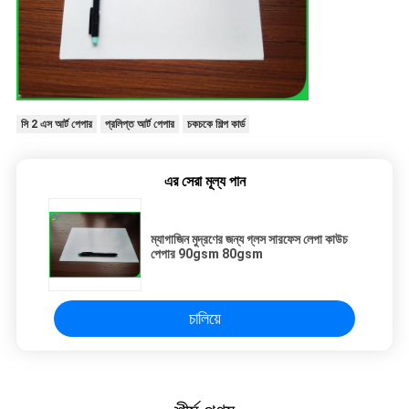
সি 2 এস আর্ট পেপার
প্রলিপ্ত আর্ট পেপার
চকচকে শিল্প কার্ড
এর সেরা মূল্য পান
ম্যাগাজিন মুদ্রণের জন্য গ্লস সারফেস লেপা কাউচ
পেপার 90gsm 80gsm
চালিয়ে