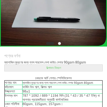
গোপনীয়তা
নীতি
পণ্যের বর্ণনা
ম্যাগাজিন মুদ্রণের জন্য গ্লস সারফেস লেপা কাউচ পেপার 90gsm 80gsm
উত্পাদন বিবরণ
চকচকে আর্ট পেপার স্পেসিফিকেশন
পণ্যের নাম
ম্যাগাজিন মুদ্রণের জন্য গ্লস সারফেস লেপা কাউচ পেপার 90gsm 80gsm
কাঁচামাল
ভার্জিন উড পাল্প, মিক্সড পাল্প
উজ্জ্বলতা
98±1
উপলব্ধ মাপ
787 * 1092 / 889 * 1194 মিমি (31 * 43 / 35 * 47 ইঞ্চি) বা
আপনার প্রয়োজনীয়তা অনুযায়ী কাস্টমাইজড
ওজন পরিসীমা
80gsm, 115gsm, 157gsm।