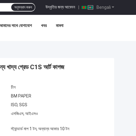
উদ্ধৃতির জন্য আবেদন
|
Bengali
অনুসন্ধান করুন
আমাদের সাথে যোগাযোগ
খবর
মামলা
খাদ্য গ্রেড C1S আর্ট কাগজ
চীন
BM PAPER
ISO, SGS
এসজিএস, আইএসও
স্ট্যান্ডার্ড মাপ 1 টন, অন্যান্য আকার 10 টন