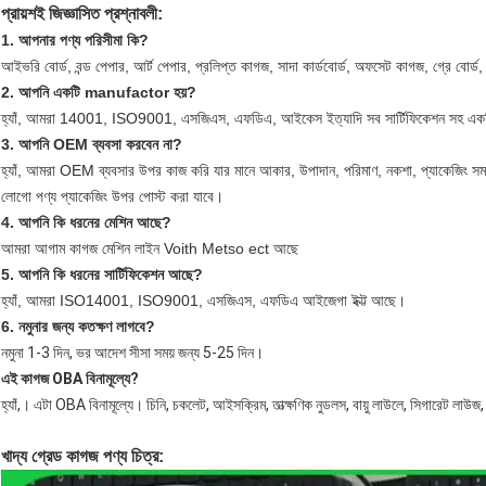
প্রায়শই জিজ্ঞাসিত প্রশ্নাবলী:
1. আপনার পণ্য পরিসীমা কি?
আইভরি বোর্ড, বন্ড পেপার, আর্ট পেপার, প্রলিপ্ত কাগজ, সাদা কার্ডবোর্ড, অফসেট কাগজ, গ্রে বোর্ড
2. আপনি একটি manufactor হয়?
হ্যাঁ, আমরা 14001, ISO9001, এসজিএস, এফডিএ, আইকেস ইত্যাদি সব সার্টিফিকেশন সহ এক
3. আপনি OEM ব্যবসা করবেন না?
হ্যাঁ, আমরা OEM ব্যবসার উপর কাজ করি যার মানে আকার, উপাদান, পরিমাণ, নকশা, প্যাকেজিং স
লোগো পণ্য প্যাকেজিং উপর পোস্ট করা যাবে।
4. আপনি কি ধরনের মেশিন আছে?
আমরা আগাম কাগজ মেশিন লাইন Voith Metso ect আছে
5. আপনি কি ধরনের সার্টিফিকেশন আছে?
হ্যাঁ, আমরা ISO14001, ISO9001, এসজিএস, এফডিএ আইজেগা ইক্ট্ট আছে।
6. নমুনার জন্য কতক্ষণ লাগবে?
নমুনা 1-3 দিন, ভর আদেশ সীসা সময় জন্য 5-25 দিন।
এই কাগজ OBA বিনামূল্যে?
হ্যাঁ,।
এটা OBA বিনামূল্যে।
চিনি, চকলেট, আইসক্রিম, তাত্ক্ষণিক নুডলস, বায়ু লাউলে, সিগারেট লা
খাদ্য গ্রেড কাগজ পণ্য চিত্র: