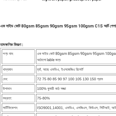
এক সাইড কোট 80gsm 85gsm 90gsm 95gsm 100gsm C1S আর্ট পেপার খাদ্
তাৎক্ষণিক বিবরণ :
পণ্য নাম:
এক সাইড কোট 80gsm 85gsm 90gsm 95gsm 100gsm C1S 
আঠালো lable জন্য
খাদ্যমান
হ্যাঁ, আছে এফডিএ, ইএসজেজিএ রিপোর্ট
বেধ:
72 75 80 85 90 97 100 105 130 150 গ্রাম
উপাদান
100% কুমারী কাঠ সজ্জা
শুভ্রতা:
75-80%
সার্টিফিকেশন:
ISO9001,14001, এফডিএ, এসজিএস, কিউএস, সিটিআই, আইস