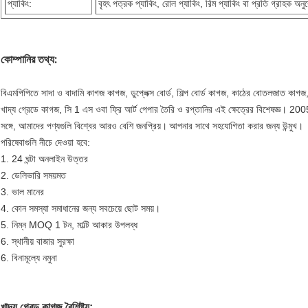
প্যাকিং:
বৃহৎ পত্রক প্যাকিং, রোল প্যাকিং, রিম প্যাকিং বা প্রতি গ্রাহক অনু
কোম্পানির তথ্য:
বিএমপিপিতে সাদা ও বাদামি কাগজ কাগজ, ডুপ্লেক্স বোর্ড, শিল্প বোর্ড কাগজ, কাঠের বোতলজাত কা
খাদ্য গ্রেডে কাগজ, সি 1 এস ওবা ফ্রি আর্ট পেপার তৈরি ও রপ্তানির এই ক্ষেত্রের বিশেষজ্ঞ। 200
সঙ্গে, আমাদের পণ্যগুলি বিশ্বের আরও বেশি জনপ্রিয়।
আপনার সাথে সহযোগিতা করার জন্য উন্মুখ।
পরিষেবাগুলি নীচে দেওয়া হবে:
1. 24 ঘন্টা অনলাইন উত্তর
2. ডেলিভারি সময়মত
3. ভাল মানের
4. কোন সমস্যা সমাধানের জন্য সবচেয়ে ছোট সময়।
5. নিম্ন MOQ 1 টন, মাল্টি আকার উপলব্ধ
6. স্থানীয় বাজার সুরক্ষা
6. বিনামূল্যে নমুনা
খাদ্য গ্রেড কাগজ বৈশিষ্ট্য: