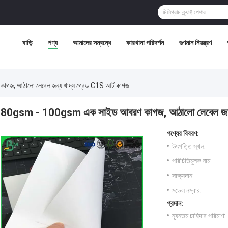
বাড়ি
পণ্য
আমাদের সম্বন্ধে
কারখানা পরিদর্শন
গুণমান নিয়ন্ত্রণ
, আঠালো লেবেল জন্য খাদ্য গ্রেড C1S আর্ট কাগজ
80gsm - 100gsm এক সাইড আবরণ কাগজ, আঠালো লেবেল জন্য 
পণ্যের বিবরণ:
উৎপত্তি স্থল:
পরিচিতিমুলক নাম:
সাক্ষ্যদান:
মডেল নম্বার:
প্রদান:
ন্যূনতম চাহিদার পরিমাণ: