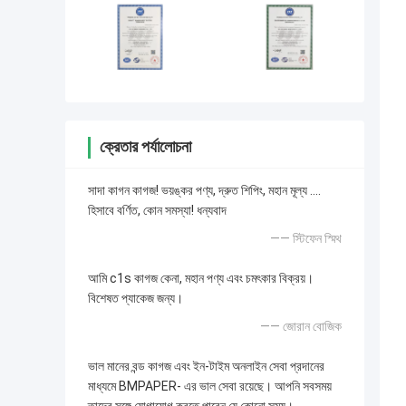
ক্রেতার পর্যালোচনা
সাদা কাগন কাগজ! ভয়ঙ্কর পণ্য, দ্রুত শিপিং, মহান মূল্য ....
হিসাবে বর্ণিত, কোন সমস্যা! ধন্যবাদ
—— স্টিফেন স্মিথ
আমি c1s কাগজ কেনা, মহান পণ্য এবং চমৎকার বিক্রয়।
বিশেষত প্যাকেজ জন্য।
—— জোরান বোজিক
ভাল মানের বন্ড কাগজ এবং ইন-টাইম অনলাইন সেবা প্রদানের
মাধ্যমে BMPAPER- এর ভাল সেবা রয়েছে। আপনি সবসময়