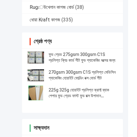
Rugেউখেলান কাগজ বোর্ড
(38)
ধোয়া Kraft কাগজ
(335)
শ্রেষ্ঠ পণ্য
ফুড গ্রেড 275gsm 300gsm C1S
প্রলিপ্ত ব্লিচ কার্ড শীট ফুড প্যাকেজিং বক্সের জন্য
270gsm 300gsm C1S প্রলিপ্ত মেডিসিন
প্যাকেজিং হোয়াইট ফোল্ডিং বক্স বোর্ড শীট
225g 325g হোয়াইট প্রলিপ্ত ক্রাফ্ট ব্যাক
পেপার ফুড গ্রেড ফাস্ট ফুড বক্স উপাদান
Material
সাক্ষ্যদান