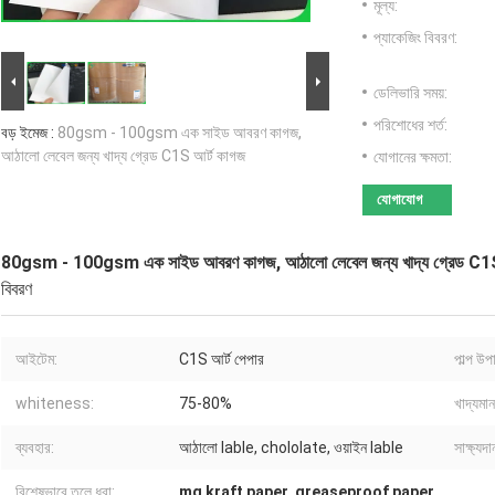
মূল্য:
প্যাকেজিং বিবরণ:
ডেলিভারি সময়:
পরিশোধের শর্ত:
বড় ইমেজ :
80gsm - 100gsm এক সাইড আবরণ কাগজ,
আঠালো লেবেল জন্য খাদ্য গ্রেড C1S আর্ট কাগজ
যোগানের ক্ষমতা:
যোগাযোগ
80gsm - 100gsm এক সাইড আবরণ কাগজ, আঠালো লেবেল জন্য খাদ্য গ্রেড C1S
বিবরণ
আইটেম:
C1S আর্ট পেপার
পাল্প উপ
whiteness:
75-80%
খাদ্যমান
ব্যবহার:
আঠালো lable, chololate, ওয়াইন lable
সাক্ষ্যদা
বিশেষভাবে তুলে ধরা:
mg kraft paper
,
greaseproof paper