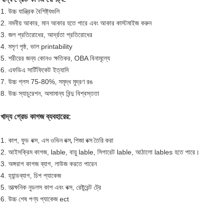
1. উচ্চ যান্ত্রিক বৈশিষ্ট্যগুলি
2. নমনীয় আকার, মান আকার হতে পারে এবং আকার কাস্টমাইজ করুন
3. জল প্রতিরোধের, আর্দ্রতা প্রতিরোধের
4. মসৃণ পৃষ্ঠ, ভাল printability
5. শরীরের জন্য কোনও ক্ষতিকর, OBA বিনামূল্যে
6. এফডিএ সার্টিফিকেট ইত্যাদি
7. উচ্চ গ্লস 75-80%, সমৃদ্ধ মুদ্রণ রঙ
8. উচ্চ স্যাচুরেশন, অসামান্য বিন্দু বিশ্বস্ততা
খাদ্য গ্রেড কাগজ
ব্যবহারের:
1. কাপ, ফুড বক্স, এস
ওভিন বক্স, পিজা বক্স তৈরি করা
2. আইসক্রিম কাগজ, lable, বায়ু lable, সিগারেট lable, আঠালো lables হতে পারে।
3. অঙ্গরাগ কাগজ ব্যাগ, লাউজ করতে পারেন
4. হ্যান্ডব্যাগ, চিপ প্যাকেজ
5. তাত্ক্ষনিক নুডলস কাপ এবং বক্স, রেষ্টুরেন্ট ট্রে
6. উচ্চ শেষ পণ্য প্যাকেজ ect