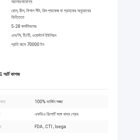
আলোচনাযোগ্য
রোল, রীল, বিশাল শীট, রিম প্যাকেজ বা গ্রাহকের অনুরোধের
ভিত্তিতে
5-28 কার্যদিবসের
এল/সি, টি/টি, ওয়েস্টার্ন ইউনিয়ন
প্রতি মাসে 70000 টন
 আর্ট কাগজ
াদান:
100% ভার্জিন সজ্জা
:
এফডিএ রিপোর্ট সঙ্গে খাদ্য গ্রেড
ন:
FDA , CTI , Isega