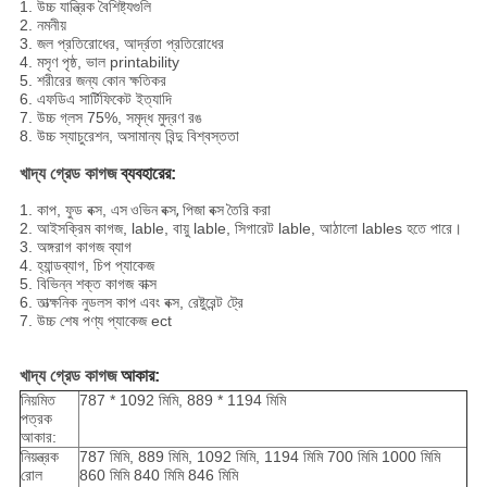
1. উচ্চ যান্ত্রিক বৈশিষ্ট্যগুলি
2. নমনীয়
3. জল প্রতিরোধের, আর্দ্রতা প্রতিরোধের
4. মসৃণ পৃষ্ঠ, ভাল printability
5. শরীরের জন্য কোন ক্ষতিকর
6. এফডিএ সার্টিফিকেট ইত্যাদি
7. উচ্চ গ্লস 75%, সমৃদ্ধ মুদ্রণ রঙ
8. উচ্চ স্যাচুরেশন, অসামান্য বিন্দু বিশ্বস্ততা
খাদ্য গ্রেড কাগজ
ব্যবহারের:
1. কাপ, ফুড বক্স, এস
ওভিন বক্স, পিজা বক্স তৈরি করা
2. আইসক্রিম কাগজ, lable, বায়ু lable, সিগারেট lable, আঠালো lables হতে পারে।
3. অঙ্গরাগ কাগজ ব্যাগ
4. হ্যান্ডব্যাগ, চিপ প্যাকেজ
5. বিভিন্ন শক্ত কাগজ বাক্স
6. তাত্ক্ষনিক নুডলস কাপ এবং বক্স, রেষ্টুরেন্ট ট্রে
7. উচ্চ শেষ পণ্য প্যাকেজ ect
খাদ্য গ্রেড কাগজ
আকার:
নিয়মিত
787 * 1092 মিমি, 889 * 1194 মিমি
পত্রক
আকার:
নিয়ন্ত্রক
787 মিমি, 889 মিমি, 1092 মিমি, 1194 মিমি 700 মিমি 1000 মিমি
রোল
860 মিমি 840 মিমি 846 মিমি