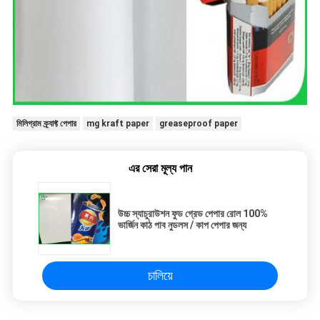
মিলিগ্রাম ক্র্যাফ্ট পেপার
mg kraft paper
greaseproof paper
এর সেরা মূল্য পান
উচ্চ স্যাচুরাউশন ফুড গ্রেড পেপার রোল 100%
ভার্জিন কাঠ পাব নুডলস / কাপ পেপার জন্য
চালিয়ে