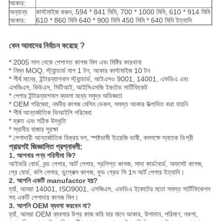
আকার:
অন্যান্য
কাস্টমাইজ করুন, 594 * 841 মিমি, 700 * 1000 মিমি, 610 * 914 মিমি
আকার:
610 * 860 মিমি 640 * 900 মিমি 450 মিমি * 640 মিমি ইত্যাদি
কেন আমাদের নির্বাচন করেছে ?
* 2005 সাল থেকে পেশাগত কাগজ মিল এবং মিষ্টির কারখানা
* নিম্ন MOQ, স্ট্যান্ডার্ড মাপ 1 টন, আকার কাস্টমাইজ 10 টন
* শীর্ষ মানের, ইন্টারন্যাশনাল স্ট্যান্ডার্ড, আইএসও 9001, 14001, এফডিএ এবং
এসজিএস, কিউএস, সিটিআই, আইসিএসজি ইকটেড সার্টিফিকেট
* পেপার ইন্টারন্যাশনাল ব্যবসা মধ্যে সমৃদ্ধ অভিজ্ঞতা
* OEM পরিষেবা, নমনীয় কাগজ মেশিন ডেকল, সমস্ত আকার উত্পাদিত করা যায়নি
* শীর্ষ আন্তর্জাতিক ভিআইপি পরিষেবা
* দ্রুত এবং সঠিক উদ্ধৃতি
* স্থানীয় বাজার সুরক্ষা
* পেশাদারী আন্তর্জাতিক বিক্রয় দল, স্পষ্টভাষী ইংরেজি ভাষী, কমপক্ষে স্নাতক ডিগ্রী
প্রায়শই জিজ্ঞাসিত প্রশ্নাবলী:
1. আপনার পণ্য পরিসীমা কি?
আইভরি বোর্ড, বন্ড পেপার, আর্ট পেপার, প্রলিপ্ত কাগজ, সাদা কার্ডবোর্ড, অফসেট কাগজ,
গ্রে বোর্ড, কপি পেপার, ডুপ্লেক্স কাগজ, ফুড গ্রেড সি 1স আর্ট পেপার ইত্যাদি।
2. আপনি একটি manufactor হয়?
হ্যাঁ, আমরা 14001, ISO9001, এসজিএস, এফডিএ ইকোটের মতো সমস্ত সার্টিফিকেশন
সহ একটি পেশাদার কাগজ মিল।
3. আপনি OEM ব্যবসা করবেন না?
হ্যাঁ, আমরা OEM ব্যবসার উপর কাজ করি যার মানে আকার, উপাদান, পরিমাণ, নকশা,