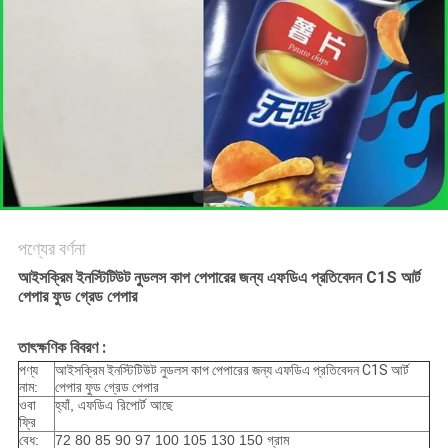
গোপনীয়তা
নীতি
পণ্যের বর্ণনা
আইসক্রিম ইনস্টিটিউট নুডলস কাপ পেপারের জন্য এফডিএ প্রতিবেদন C1S আর্ট
পেপার ফুড গ্রেড পেপার
তাৎক্ষণিক বিবরণ :
পণ্য
আইসক্রিম ইনস্টিটিউট নুডলস কাপ পেপারের জন্য এফডিএ প্রতিবেদন C1S আর্ট
নাম:
পেপার ফুড গ্রেড পেপার
ওবা
হ্যাঁ, এফডিএ রিপোর্ট আছে
ফ্রি
বেধ:
72 80 85 90 97 100 105 130 150 গ্রাম