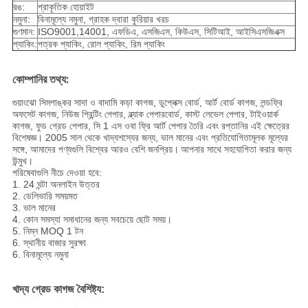
রঙ:
প্রাকৃতিক হোয়াইট
নমুনা:
বিনামূল্যে নমুনা, গ্রাহক দ্বারা কুরিয়ার খরচ
গুণমান:
ISO9001,14001, এফডিএ, এসজিএস, কিউএস, সিটিআই, আইসিএসজিএক্স
প্যাকিং:
পত্রক প্যাকিং, রোল প্যাকিং, রিম প্যাকিং
কোম্পানির তথ্য:
গুয়াংঝো সিমপাঙ্কর সাদা ও বাদামি কড়া কাগজ, ডুপ্লেক্স বোর্ড, আর্ট বোর্ড কাগজ, লন্ডফ্রি
অফসেট কাগজ, নিউজ প্রিন্টিং পেপার, ব্ল্যাক পেপারবোর্ড, কাস্ট লেভেল পেপার, টাইওয়ার্ক
কাগজ, ফুড গ্রেড পেপার, সি 1 এস ওবা ফ্রি আর্ট পেপার তৈরি এবং রপ্তানির এই ক্ষেত্রের
বিশেষজ্ঞ। 2005 সাল থেকে খাদ্যশস্যের জন্য, ভাল মানের এবং প্রতিযোগিতামূলক মূল্যের
সঙ্গে, আমাদের পণ্যগুলি বিশ্বের আরও বেশি জনপ্রিয়।
আপনার সাথে সহযোগিতা করার জন্য
উন্মুখ।
পরিষেবাগুলি নীচে দেওয়া হবে:
1. 24 ঘন্টা অনলাইন উত্তর
2. ডেলিভারি সময়মত
3. ভাল মানের
4. কোন সমস্যা সমাধানের জন্য সবচেয়ে ছোট সময়।
5. নিম্ন MOQ 1 টন
6. স্থানীয় বাজার সুরক্ষা
6. বিনামূল্যে নমুনা
খাদ্য গ্রেড কাগজ বৈশিষ্ট্য: