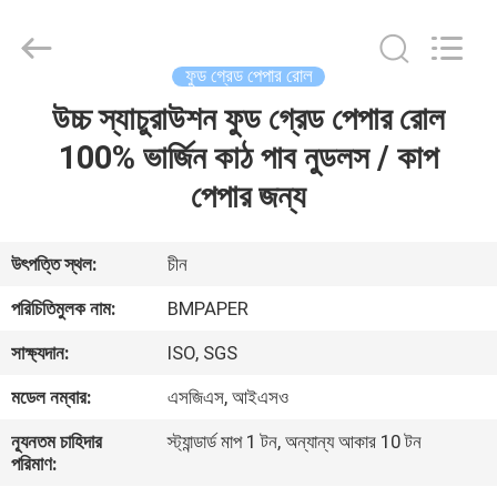
2026
GUANGZHOU
BMPAPER
CO.,LTD.
All
ফুড গ্রেড পেপার রোল
Rights
Reserved.
উচ্চ স্যাচুরাউশন ফুড গ্রেড পেপার রোল
বাড়ি
100% ভার্জিন কাঠ পাব নুডলস / কাপ
পণ্য
পেপার জন্য
আমাদের
উৎপত্তি স্থল:
চীন
সম্বন্ধে
পরিচিতিমুলক নাম:
BMPAPER
সাক্ষ্যদান:
ISO, SGS
কারখানা
মডেল নম্বার:
এসজিএস, আইএসও
পরিদর্শন
ন্যূনতম চাহিদার
স্ট্যান্ডার্ড মাপ 1 টন, অন্যান্য আকার 10 টন
পরিমাণ:
গুণমান