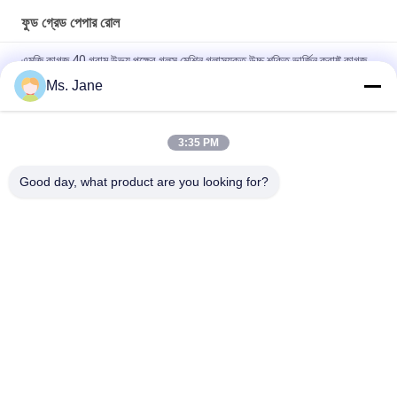
ফুড গ্রেড পেপার রোল
এমজি কাগজ 40 গ্রাম উভয় পক্ষের গ্লস মেশিন গ্লাসযুক্ত উচ্চ শক্তি ভার্জিন ক্রাফ্ট কাগজ
Ms. Jane
৮০/৯০ গ্রাম ডাবল সাইড সলিড ব্ল্যাক ক্রাফট পেপার ফুড গ্রেড নটস ও শুকনো ফল
প্যাকেজিংয়ের জন্য
3:35 PM
BMPAPER উচ্চ শ্বাস প্রশ্বাসের টেক্সচারযুক্ত তামাক রোলিং পেপার 25gsm ছোট
রোলস
Good day, what product are you looking for?
সব
Uncoated Woodfree 
অফসেট মুদ্রণ কাগজ
কাগজ
চকচকে লেপা কাগজ
ফুড গ্রেড পেপার রোল
চকচকে শিল্প কাগজ
PE লেপা কাগজ