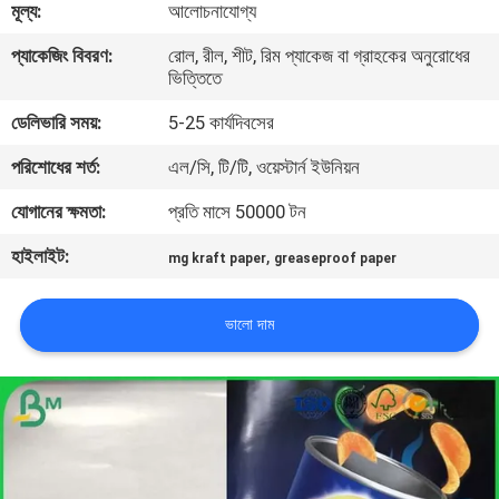
মূল্য:
আলোচনাযোগ্য
নিয়ন্ত্রণ
প্যাকেজিং বিবরণ:
রোল, রীল, শীট, রিম প্যাকেজ বা গ্রাহকের অনুরোধের
ভিত্তিতে
আমাদের
ডেলিভারি সময়:
5-25 কার্যদিবসের
সাথে
পরিশোধের শর্ত:
এল/সি, টি/টি, ওয়েস্টার্ন ইউনিয়ন
যোগাযোগ
যোগানের ক্ষমতা:
প্রতি মাসে 50000 টন
খবর
হাইলাইট:
,
mg kraft paper
greaseproof paper
মামলা
ভালো দাম
সাইট
ম্যাপ