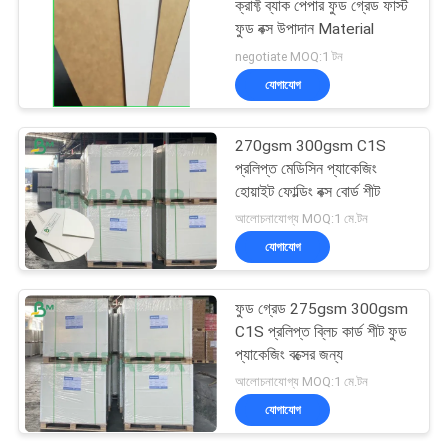
ক্রাফ্ট ব্যাক পেপার ফুড গ্রেড ফাস্ট
ফুড বক্স উপাদান Material
negotiate MOQ:1 টন
যোগাযোগ
270gsm 300gsm C1S
প্রলিপ্ত মেডিসিন প্যাকেজিং
হোয়াইট ফোল্ডিং বক্স বোর্ড শীট
আলোচনাযোগ্য MOQ:1 মে.টন
যোগাযোগ
ফুড গ্রেড 275gsm 300gsm
C1S প্রলিপ্ত ব্লিচ কার্ড শীট ফুড
প্যাকেজিং বক্সের জন্য
আলোচনাযোগ্য MOQ:1 মে.টন
যোগাযোগ