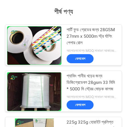
শীর্ষ পণ্য
পার্টি ফুড গ্রেডের জন্য 28GSM
27mm x 5000m স্ট্র র্যাপিং
পেপার রোল
আলোচনাযোগ্য MOQ:সাধারণ আকারের জন্য 1 টন এবং বিশেষ আকারের জন্য 10 টন
যোগাযোগ
প্যাকিং পানীয় খড়ের জন্য
ডিজিগ্রেডেবল 28gsm 33 মিমি
* 5000 মি স্ট্রের মোড়ক কাগজ
আলোচনাযোগ্য MOQ:সাধারণ আকারের জন্য 1 টন এবং বিশেষ আকারের জন্য 10 টন
যোগাযোগ
225g 325g হোয়াইট প্রলিপ্ত