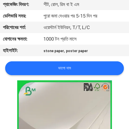
প্যাকেজিং বিবরণ:
শীট, রোল, রিম বা ই এম
নিয়ন্ত্রণ
ডেলিভারি সময়:
পুরো জমা দেওয়ার পর 5-15 দিন পর
আমাদের
পরিশোধের শর্ত:
ওয়েস্টার্ন ইউনিয়ন, T/T, L/C
সাথে
যোগানের ক্ষমতা:
1000 টন প্রতি মাসে
যোগাযোগ
হাইলাইট:
,
stone paper
poster paper
খবর
ভালো দাম
মামলা
সাইট
ম্যাপ