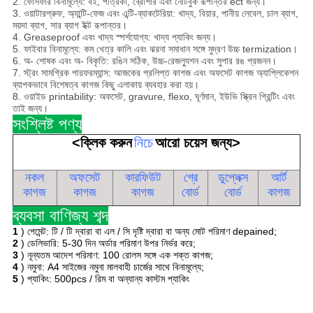
2. ফোসফার বিনামূল্যে: বই, পত্রিকা, ব্রোশার এবং নোটবুক রূপান্তর ect জন্য।
3. ওয়াটারপ্রুফ, অ্যান্টি-ফেজ এবং এন্টি-ব্যাকটেরিয়া: খাদ্য, বিয়ার, পানীয় লেবেল, চাল ব্যাগ,
ময়দা ব্যাগ, সার ব্যাগ ইক্ট রূপান্তর।
4. Greaseproof এবং খাদ্য স্পর্শযোগ্য: খাদ্য প্যাকিং জন্য।
5. ফাইবার বিনামূল্যে: কম খেত্র কালি এবং ঝরনা সমাধান সঙ্গে মুদ্রণ উচ্চ termization।
6. অ- শোষক এবং অ- বিকৃতি: রঙিন সঠিক, উচ্চ-রেজল্যুশন এবং সুপার রঙ প্রজনন।
7. স্ট্রং সামগ্রিক পারফরম্যান্স: আজকের প্রলিপ্ত কাগজ এবং অফসেট কাগজ অ্যাপ্লিকেশন
ব্যাপকভাবে বিশেষত্ব কাগজ কিছু এলাকায় ব্যবহার করা হয়।
8. ওয়াইড printability: অফসেট, gravure, flexo, ঘূর্ণমান, ইউভি স্ক্রিন প্রিন্টিং এবং
তাই জন্য।
সংশ্লিষ্ট পণ্য
<ক্লিক করুন
নিচে
আরো চয়েস জন্য>
নকল
অফসেট
কারফিউট
গ্রে
ডুপ্লেক্স
আর্ট
কাগজ
কাগজ
কাগজ
বোর্ড
বোর্ড
কাগজ
ব্যবসা বাণিজ্য শব্দ
1
) পেমেন্ট: টি / টি দ্বারা বা এল / সি দৃষ্টি দ্বারা বা অন্য মোট পরিমাণ depained;
2
) ডেলিভারি: 5-30 দিন অর্ডার পরিমাণ উপর নির্ভর করে;
3
) নূন্যতম আদেশ পরিমাণ: 100 রোলস সঙ্গে এক শক্ত কাগজ;
4
) নমুনা: A4 সাইজের নমুনা মালবাহী চার্জের সাথে বিনামূল্যে;
5
) প্যাকিং: 500pcs / রিম বা অন্যান্য কাস্টম প্যাকিং