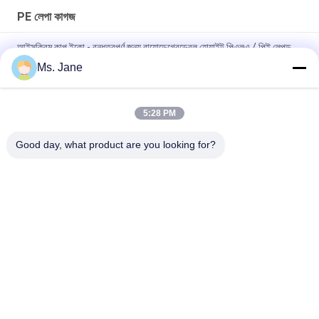
PE লেপা কাগজ
আইসক্রিম কাপ ইকো - বন্ধুত্বপূর্ণ জন্য বায়োডেগ্রেডেবল হোয়াইট পিএলএ / পিই লেপড
পেপার
Ms. Jane
বিজ্ঞাপনের সামগ্রীর জন্য 150 ম 200 ম টেকসই নন টিয়েবল সিন্থেটিক পেপার
5:28 PM
খাদ্য প্যাকেজগুলির জন্য 80gsm 100gsm জলরোধী এবং অয়েলপ্রুফ পিই প্রলিপ্ত
কাগজ
Good day, what product are you looking for?
সব
Uncoated Woodfree 
অফসেট মুদ্রণ কাগজ
কাগজ
চকচকে লেপা কাগজ
ফুড গ্রেড পেপার রোল
চকচকে শিল্প কাগজ
PE লেপা কাগজ