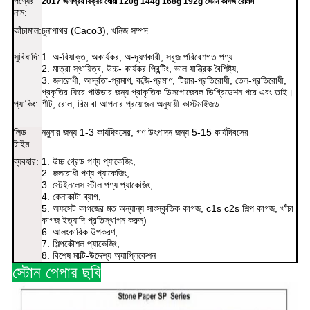
পণ্যের
2017 জনপ্রিয় বিক্রয় ধোয়া 120g 144g 168g 192g স্টোন কাগজ রোলস
নাম:
কাঁচামাল:
চুনাপাথর (Caco3), খনিজ সম্পদ
সুবিধাদি:
1. অ-বিষাক্ত, অকার্যকর, অ-দূষণকারী, সবুজ পরিবেশগত পণ্য
2. মাত্রা স্থায়িত্ব, উচ্চ-
কার্যকর
প্রিন্টিং, ভাল যান্ত্রিক বৈশিষ্ট্য,
3. জলরোধী, আর্দ্রতা-প্রমাণ, কব্জি-প্রমাণ, টিয়ার-প্রতিরোধী, তেল-প্রতিরোধী,
প্রকৃতির ফিরে পাউডার জন্য প্রাকৃতিক ডিসপোজেবল ডিগ্রিডেশন পরে এবং তাই।
প্যাকিং:
শীট, রোল, রিম বা আপনার প্রয়োজন অনুযায়ী কাস্টমাইজড
লিড
নমুনার জন্য 1-3 কার্যদিবসের, গণ উৎপাদন জন্য 5-15 কার্যদিবসের
টাইম:
ব্যবহার:
1. উচ্চ গ্রেড পণ্য প্যাকেজিং,
2. জলরোধী পণ্য প্যাকেজিং,
3. স্টেইনলেস স্টীল পণ্য প্যাকেজিং,
4. কেনাকাটা ব্যাগ,
5. অফসেট কাগজের মত অন্যান্য সাংস্কৃতিক কাগজ, c1s c2s শিল্প কাগজ, খাঁচা
কাগজ ইত্যাদি প্রতিস্থাপন করুন)
6. আলংকারিক উপকরণ,
7. শিল্পকৌশল প্যাকেজিং,
8. বিশেষ মাল্টি-উদ্দেশ্য অ্যাপ্লিকেশন
স্টোন পেপার ছবি