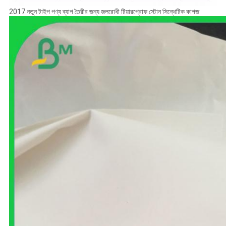
2017 নতুন টাইপ পণ্য ব্যাগ তৈরীর জন্য জলরোধী টিয়ারপ্রোফ স্টোন সিন্থেটিক কাগজ