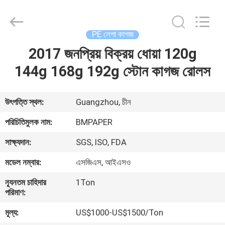
2026
GUANGZHOU
BMPAPER
CO.,LTD.
All
PE লেপা কাগজ
Rights
Reserved.
2017 জনপ্রিয় বিক্রয় ধোয়া 120g
বাড়ি
144g 168g 192g স্টোন কাগজ রোলস
পণ্য
উৎপত্তি স্থল:
Guangzhou, চীন
আমাদের
পরিচিতিমুলক নাম:
BMPAPER
সম্বন্ধে
সাক্ষ্যদান:
SGS, ISO, FDA
মডেল নম্বার:
এসজিএস, আইএসও
কারখানা
ন্যূনতম চাহিদার
1Ton
পরিদর্শন
পরিমাণ:
মূল্য:
US$1000-US$1500/Ton
গুণমান