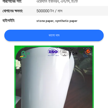
পরিশোধের শর্ত:
ওয়েস্টার্ন ইউনিয়ন, এল/সি, টি/টি
নিয়ন্ত্রণ
যোগানের ক্ষমতা:
500000 টন / মাস
আমাদের
হাইলাইট:
,
stone paper
synthetic paper
সাথে
ভালো দাম
যোগাযোগ
খবর
মামলা
সাইট
ম্যাপ