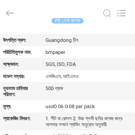
2026
GUANGZHOU
BMPAPER
CO.,LTD.
All
PE লেপা কাগজ
Rights
Reserved.
বাড়ি
উৎপত্তি স্থল:
Guangdong চীন
পণ্য
পরিচিতিমুলক নাম:
bmpaper
সাক্ষ্যদান:
SGS, ISO, FDA
আমাদের
মডেল নম্বার:
এসজিএস, আইএসও
সম্বন্ধে
ন্যূনতম চাহিদার
500 প্যাক
পরিমাণ:
কারখানা
মূল্য:
usd0.06-0.08 per pack
পরিদর্শন
প্যাকেজিং বিবরণ:
1. শীট বা রোলস 2. উচ্চ গ্লসী ছবির কাগজ জন্য
আপনার সম্মান প্যাকিং অনুরোধ অনুযায়ী
গুণমান