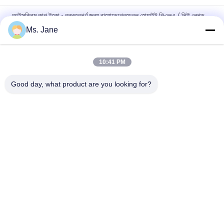
আইসক্রিম কাপ ইকো - বন্ধুত্বপূর্ণ জন্য বায়োডেগ্রেডেবল হোয়াইট পিএলএ / পিই লেপড
পেপার
Ms. Jane
বিজ্ঞাপনের সামগ্রীর জন্য 150 ম 200 ম টেকসই নন টিয়েবল সিন্থেটিক পেপার
10:41 PM
খাদ্য প্যাকেজগুলির জন্য 80gsm 100gsm জলরোধী এবং অয়েলপ্রুফ পিই প্রলিপ্ত
কাগজ
Good day, what product are you looking for?
সব
Uncoated Woodfree 
অফসেট মুদ্রণ কাগজ
কাগজ
চকচকে লেপা কাগজ
ফুড গ্রেড পেপার রোল
চকচকে শিল্প কাগজ
PE লেপা কাগজ