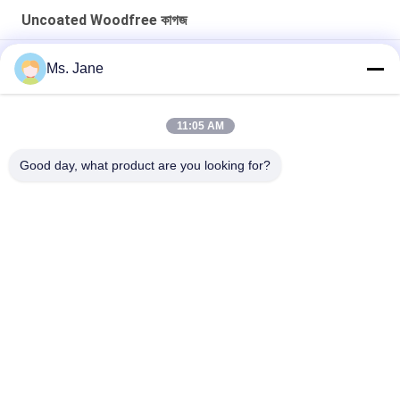
Uncoated Woodfree কাগজ
স্কুলের পাঠ্যপুস্তক মুদ্রণের জন্য অসচ্ছল উডফ্রী পেপার সাদা রঙের কালি
Ms. Jane
সিবি সিএফবি সিএফ 9.5 '' x 11 '' তাপীয় প্রিন্টারের জন্য কার্বনলেস কাগজ এনসিআর পেপার
পরিষ্কার চিত্র
11:05 AM
বিজ্ঞাপন টিয়ার প্রতিরোধের জন্য বায়োডেগ্রেডেবল 160 ম 200 ম সিন্থেটিক স্টোন পেপার
Good day, what product are you looking for?
সব
Uncoated Woodfree 
অফসেট মুদ্রণ কাগজ
কাগজ
চকচকে লেপা কাগজ
ফুড গ্রেড পেপার রোল
চকচকে শিল্প কাগজ
PE লেপা কাগজ