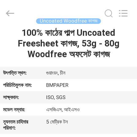
2026
GUANGZHOU
BMPAPER
CO.,LTD.
All
Uncoated Woodfree কাগজ
Rights
Reserved.
100% কাঠের পাল্প Uncoated
বাড়ি
Freesheet কাগজ, 53g - 80g
পণ্য
Woodfree অফসেট কাগজ
আমাদের
উৎপত্তি স্থল:
গুয়াংডং, চীন
সম্বন্ধে
পরিচিতিমুলক নাম:
BMPAPER
সাক্ষ্যদান:
ISO, SGS
কারখানা
মডেল নম্বার:
এসজিএস, আইএসও
পরিদর্শন
ন্যূনতম চাহিদার
5 মেট্রিক টন
পরিমাণ:
গুণমান