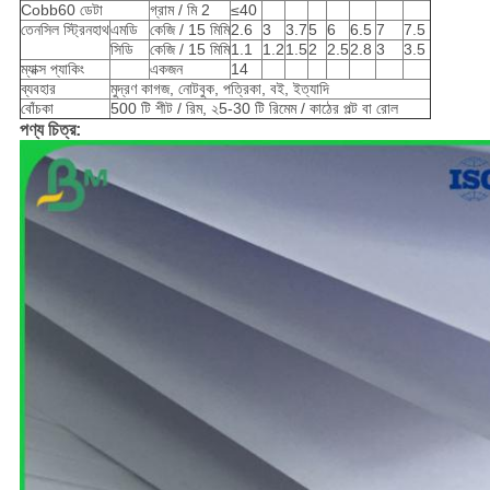
Cobb60 ডেটা
গ্রাম / মি 2
≤40
তেনসিল স্ট্রিনহাথ
এমডি
কেজি / 15 মিমি
2.6
3
3.7
5
6
6.5
7
7.5
সিডি
কেজি / 15 মিমি
1.1
1.2
1.5
2
2.5
2.8
3
3.5
ম্যাক্স প্যাকিং
একজন
14
ব্যবহার
মুদ্রণ কাগজ, নোটবুক, পত্রিকা, বই, ইত্যাদি
বোঁচকা
500 টি শীট / রিম, ২5-30 টি রিমেম / কাঠের পল্ট বা রোল
পণ্য চিত্র: