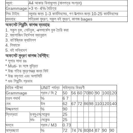
নমুনা:
A4 আকার বিনামূল্যে (মালপত্র সংগ্রহ)
Grammage:
+3 বা- 4% বৈচিত্র
লিড টাইম:
নমুনার জন্য 1-3 কার্যদিবসের, গণ উত্পাদন জন্য 10-25 কার্যদিবসের
ব্যবহার:
পত্রিকা মুদ্রণ, স্কুল বই মুদ্রণ, কাগজ bages
ব্যবহার:
অফসেট প্রিন্টিং কাগজ
1. স্কুল বুক, নোটবুক, এক্সসার্কেস বুক তৈরি করা
2. ম্যাগাজিন নির্দেশনা ম্যানুয়াল
3. বাণিজ্যিক ক্যাটালগ
4. লিফাফে
5. বই সন্নিবেশ
অফসেট মুদ্রণ কাগজ বৈশিষ্ট্য:
* সুপার সাদা রঙ
* Muti- রং সঙ্গে মুদ্রিত
* উচ্চ গতির মুদ্রণযন্ত্র জন্য ফিট
* উচ্চ মসৃণতা এবং অপাসিটি
* গুড প্রিন্টিং প্রভাব
দৈহিক পরীক্ষা
UNIT পর্যন্ত
সবিস্তার বিবরণী
Grammage
গ্রাম / মি 2
50
56
60
70
80
90
100
120
তরল পদার্থ
%
6 7
বেধ
উম
62
67
72
86
98
110
120
140
উজ্জ্বলতা
%
90
স্নিগ্ধতা
ডব্লুএস
সেকেন্ড
25
ফাঃ
সেকেন্ড
25
ঘনত্ব
গ্রাম / M3
0.73
অস্বচ্ছতা
%
72
74
76
80
84
87
90
90