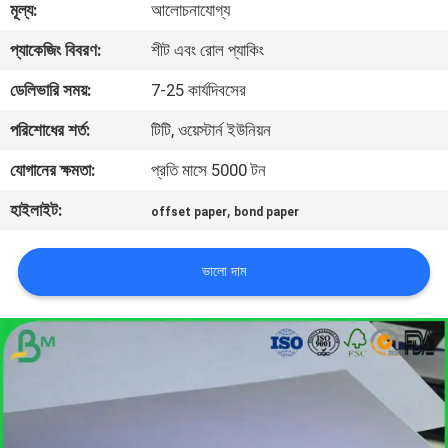
মূল্য:
আলোচনাযোগ্য
নিয়ন্ত্রণ
প্যাকেজিং বিবরণ:
শীট এবং রোল প্যাকিং
আমাদের
ডেলিভারি সময়:
7-25 কার্যদিবসের
সাথে
পরিশোধের শর্ত:
টিটি, ওয়েস্টার্ন ইউনিয়ন
যোগাযোগ
যোগানের ক্ষমতা:
প্রতি মাসে 5000 টন
হাইলাইট:
,
offset paper
bond paper
খবর
ভালো দাম
মামলা
সাইট
ম্যাপ