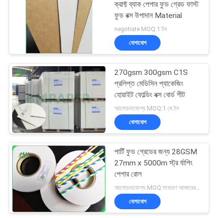
ক্রাফ্ট ব্যাক পেপার ফুড গ্রেড ফাস্ট
ফুড বক্স উপাদান Material
negotiate MOQ:1 টন
যোগাযোগ
270gsm 300gsm C1S
প্রলিপ্ত মেডিসিন প্যাকেজিং
হোয়াইট ফোল্ডিং বক্স বোর্ড শীট
আলোচনাযোগ্য MOQ:1 মে.টন
যোগাযোগ
পার্টি ফুড গ্রেডের জন্য 28GSM
27mm x 5000m স্ট্র র্যাপিং
পেপার রোল
আলোচনাযোগ্য MOQ:সাধারণ আকারের জন্য 1 টন এবং বিশেষ আকারের জন্য 10 টন
যোগাযোগ