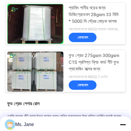
প্যাকিং পানীয় খড়ের জন্য
ডিজিগ্রেডেবল 28gsm 33 মিমি
* 5000 মি স্ট্রের মোড়ক কাগজ
আলোচনাযোগ্য MOQ:সাধারণ আকারের জন্য 1 টন এবং বিশেষ আকারের জন্য 10 টন
যোগাযোগ
ফুড গ্রেড 275gsm 300gsm
C1S প্রলিপ্ত ব্লিচ কার্ড শীট ফুড
প্যাকেজিং বক্সের জন্য
আলোচনাযোগ্য MOQ:1 মে.টন
যোগাযোগ
ফুড গ্রেড পেপার রোল
এমজি কাগজ 40 গ্রাম উভয় পক্ষের গ্লস মেশিন গ্লাসযুক্ত উচ্চ শক্তি ভার্জিন ক্রাফ্ট কাগজ
Ms. Jane
৮০/৯০ গ্রাম ডাবল সাইড সলিড ব্ল্যাক ক্রাফট পেপার ফুড গ্রেড নটস ও শুকনো ফল