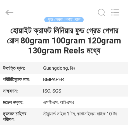
2026
GUANGZHOU
BMPAPER
CO.,LTD.
All
ফুড গ্রেড পেপার রোল
Rights
Reserved.
হোয়াইট ক্রাফট লিনিয়ার ফুড গ্রেড পেপার
বাড়ি
রোল 80gram 100gram 120gram
পণ্য
130gram Reels মধ্যে
আমাদের
উৎপত্তি স্থল:
Guangdong, চীন
সম্বন্ধে
পরিচিতিমুলক নাম:
BMPAPER
সাক্ষ্যদান:
ISO, SGS
কারখানা
মডেল নম্বার:
এসজিএস, আইএসও
পরিদর্শন
ন্যূনতম চাহিদার
স্ট্যান্ডার্ড সাইজ 1 টন, কাস্টমাইজড সাইজ 10 টন
পরিমাণ:
গুণমান