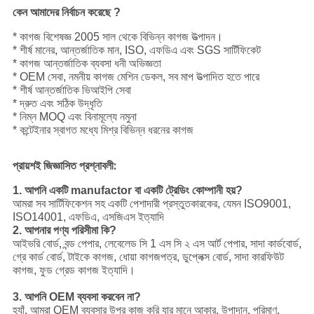
কেন আমাদের নির্বাচন করেছে ?
* কাগজ বিশেষজ্ঞ 2005 সাল থেকে বিভিন্ন কাগজ উত্পাদন।
* শীর্ষ মানের, আন্তর্জাতিক মান, ISO, এফডিএ এবং SGS সার্টিফিকেট
* কাগজ আন্তর্জাতিক ব্যবসা ধনী অভিজ্ঞতা
* OEM সেবা, নমনীয় কাগজ মেশিন ডেকল, সব মাপ উত্পাদিত হতে পারে
* শীর্ষ আন্তর্জাতিক ভিআইপি সেবা
* দ্রুত এবং সঠিক উদ্ধৃতি
* নিম্ন MOQ এবং বিনামূল্যে নমুনা
* কন্টেইনার স্বাগত মধ্যে মিশ্র বিভিন্ন ধরনের কাগজ
প্রায়শই জিজ্ঞাসিত প্রশ্নাবলী:
1. আপনি একটি manufactor বা একটি ট্রেডিং কোম্পানী হয়?
আমরা সব সার্টিফিকেশন সহ একটি পেশাদারী প্রস্তুতকারকের, যেমন ISO9001,
ISO14001, এফডিএ, এসজিএস ইত্যাদি
2. আপনার পণ্য পরিসীমা কি?
আইভরি বোর্ড, বন্ড পেপার, লেবেলেড সি 1 এস সি ২ এস আর্ট পেপার, সাদা কার্ডবোর্ড,
গ্রে কার্ড বোর্ড, টাইকে কাগজ, ধোয়া কাগজপত্র, ডুপ্লেক্স বোর্ড, সাদা কারফিউট
কাগজ, ফুড গ্রেড কাগজ ইত্যাদি।
3. আপনি OEM ব্যবসা করবেন না?
হ্যাঁ, আমরা OEM ব্যবসার উপর কাজ করি যার মানে আকার, উপাদান, পরিমাণ,