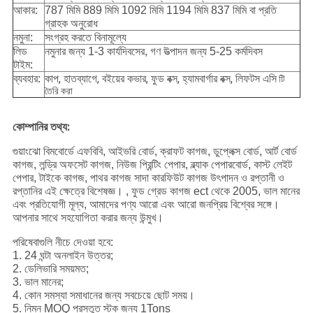
আকার:
787 মিমি 889 মিমি 1092 মিমি 1194 মিমি 837 মিমি বা প্রতি
গ্রাহক অনুরোধ
নমুনা:
সংগ্রহ করতে বিনামূল্যে
লিড
নমুনার জন্য 1-3 কার্যদিবসের, গণ উত্পাদন জন্য 5-25 কর্মদিবস
টাইম:
কাপ, হাতব্যাগে, বইয়ের কভার, ফুড বক্স, হ্যামবার্গার বক্স, লিফটস এসি
ব্যবহার:
টি
তৈরি করা
কোম্পানির তথ্য:
গুয়াংঝো বিমবোর্ডে এফবিবি, আইভরি বোর্ড, ক্রাফট কাগজ, ডুপ্লেক্স বোর্ড, আর্ট বোর্ড
কাগজ, লন্ড্রি অফসেট কাগজ, নিউজ প্রিন্টিং পেপার, ব্ল্যাক পেপারবোর্ড, কাস্ট লেইট
পেপার, টাইকে কাগজ, পাথর কাগজ সাদা কারফিউট কাগজ উৎপাদন ও রপ্তানী ও
রপ্তানির এই ক্ষেত্রে বিশেষজ্ঞ। , ফুড গ্রেড কাগজ ect থেকে 2005, ভাল মানের
এবং প্রতিযোগী মূল্য, আমাদের পণ্য আরো এবং আরো জনপ্রিয় বিশ্বের সঙ্গে।
আপনার সাথে সহযোগিতা করার জন্য উন্মুখ।
পরিষেবাগুলি নীচে দেওয়া হবে:
1. 24 ঘন্টা অনলাইন উত্তর;
2. ডেলিভারি সময়মত;
3. ভাল মানের;
4. কোন সমস্যা সমাধানের জন্য সবচেয়ে ছোট সময়।
5. নিম্ন MOQ প্রস্তুত স্টক জন্য 1Tons