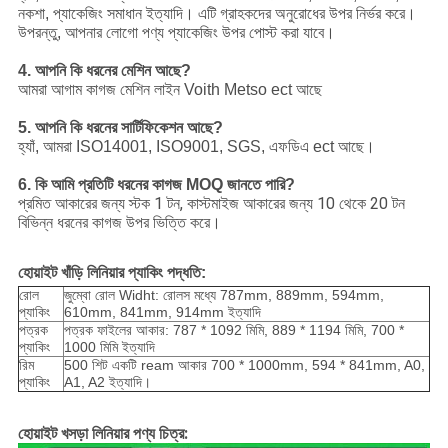
নকশা, প্যাকেজিং সমাধান ইত্যাদি। এটি গ্রাহকদের অনুরোধের উপর নির্ভর করে।
উপরন্তু, আপনার লোগো পণ্য প্যাকেজিং উপর পোস্ট করা যাবে।
4. আপনি কি ধরনের মেশিন আছে?
আমরা আগাম কাগজ মেশিন লাইন Voith Metso ect আছে
5. আপনি কি ধরনের সার্টিফিকেশন আছে?
হ্যাঁ, আমরা ISO14001, ISO9001, SGS, এফডিএ ect আছে।
6. কি আমি প্রতিটি ধরনের কাগজ MOQ জানতে পারি?
প্রমিত আকারের জন্য স্টক 1 টন, কাস্টমাইজ আকারের জন্য 10 থেকে 20 টন
বিভিন্ন ধরনের কাগজ উপর ভিত্তি করে।
হোয়াইট খাঁড়ি লিনিয়ার প্যাকিং পদ্ধতি:
রোল
জুম্বো রোল Widht: রোলস মধ্যে 787mm, 889mm, 594mm,
প্যাকিং
610mm, 841mm, 914mm ইত্যাদি
পত্রক
পত্রক ফাইলের আকার: 787 * 1092 মিমি, 889 * 1194 মিমি, 700 *
প্যাকিং
1000 মিমি ইত্যাদি
রিম
500 শিট একটি ream আকার 700 * 1000mm, 594 * 841mm, A0,
প্যাকিং
A1, A2 ইত্যাদি।
হোয়াইট খসড়া লিনিয়ার পণ্য চিত্র: