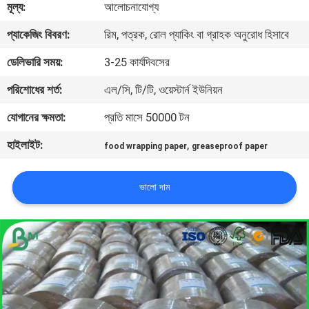
মূল্য:
আলোচনাযোগ্য
নিয়ন্ত্রণ
প্যাকেজিং বিবরণ:
রিম, পত্রক, রোল প্যাকিং বা গ্রাহক অনুরোধ হিসাবে
আমাদের
ডেলিভারি সময়:
3-25 কার্যদিবসের
সাথে
পরিশোধের শর্ত:
এল/সি, টি/টি, ওয়েস্টার্ন ইউনিয়ন
যোগাযোগ
যোগানের ক্ষমতা:
প্রতি মাসে 50000 টন
হাইলাইট:
,
food wrapping paper
greaseproof paper
খবর
ভালো দাম
মামলা
সাইট
ম্যাপ