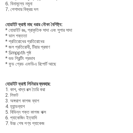
6. বিনামূল্যে নমুনা
7. পেশাদার বিক্রয় দল
হোয়াইট ক্রাফ্ট মাছ ধরার নৌকা বৈশিষ্ট্য:
* হোয়াইট রঙ, প্রাকৃতিক সাদা এবং সুপার সাদা
* ভাল শক্ততা
* প্রতিরোধের প্রতিরোধের
* জল প্রতিরোধী, টিয়ার প্রমাণ
* Smppth পৃষ্ঠ
* গুড প্রিন্টিং প্রভাব
* ফুড গ্রেড এফডিএ রিপোর্ট আছে
হোয়াইট ক্রাফ্ট লিনিয়ার
ব্যবহার:
1. কাপ, খাদ্য বক্স তৈরি করা
2. লিফট
3. অঙ্গরাগ কাগজ ব্যাগ
4. হ্যান্ডব্যাগ
5. বিভিন্ন শক্ত কাগজ বাক্স
6. প্যাকেজিং ইত্যাদি
7. উচ্চ শেষ পণ্য প্যাকেজ