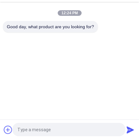
প্যাকেজিংয়ের জন্য
12:24 PM
BMPAPER উচ্চ শ্বাস প্রশ্বাসের টেক্সচারযুক্ত তামাক রোলিং পেপার 25gsm ছোট
রোলস
Good day, what product are you looking for?
সব
Uncoated Woodfree 
অফসেট মুদ্রণ কাগজ
কাগজ
চকচকে লেপা কাগজ
ফুড গ্রেড পেপার রোল
চকচকে শিল্প কাগজ
PE লেপা কাগজ
আইভরি বোর্ড কাগজ
গ্রে চিপবোর্ড
উদ্ধৃতির জন্য আবেদন