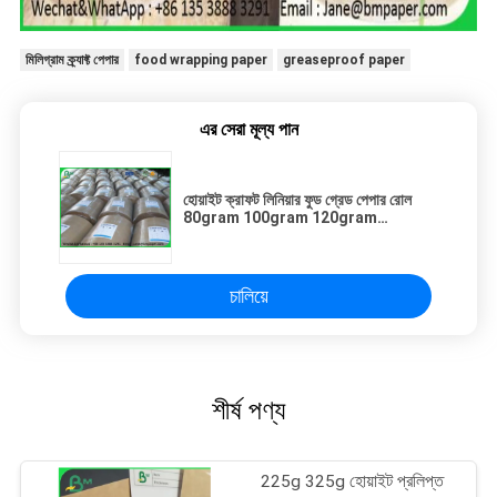
মিলিগ্রাম ক্র্যাফ্ট পেপার
food wrapping paper
greaseproof paper
এর সেরা মূল্য পান
হোয়াইট ক্রাফট লিনিয়ার ফুড গ্রেড পেপার রোল
80gram 100gram 120gram
130gram Reels মধ্যে
চালিয়ে
শীর্ষ পণ্য
225g 325g হোয়াইট প্রলিপ্ত