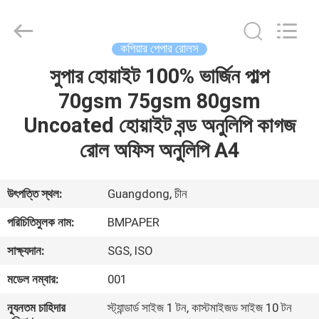
2026
GUANGZHOU
BMPAPER
CO.,LTD.
All
কপিয়ার পেপার রোলস
Rights
Reserved.
সুপার হোয়াইট 100% ভার্জিন পাল্প
বাড়ি
70gsm 75gsm 80gsm
পণ্য
Uncoated হোয়াইট বন্ড অনুলিপি কাগজ
রোল অফিস অনুলিপি A4
আমাদের
সম্বন্ধে
উৎপত্তি স্থল:
Guangdong, চীন
পরিচিতিমুলক নাম:
BMPAPER
কারখানা
সাক্ষ্যদান:
SGS, ISO
পরিদর্শন
মডেল নম্বার:
001
গুণমান
ন্যূনতম চাহিদার
স্ট্যান্ডার্ড সাইজ 1 টন, কাস্টমাইজড সাইজ 10 টন