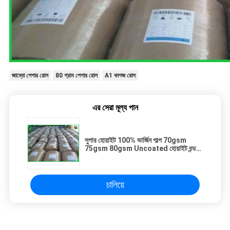
জাম্বো পেপার রোল
80 গ্রাম পেপার রোল
A1 কাগজ রোল
এর সেরা মূল্য পান
সুপার হোয়াইট 100% ভার্জিন পাল্প 70gsm
75gsm 80gsm Uncoated হোয়াইট বন্ড
অনুলিপি কাগজ রোল অফিস অনুলিপি A4
চালিয়ে