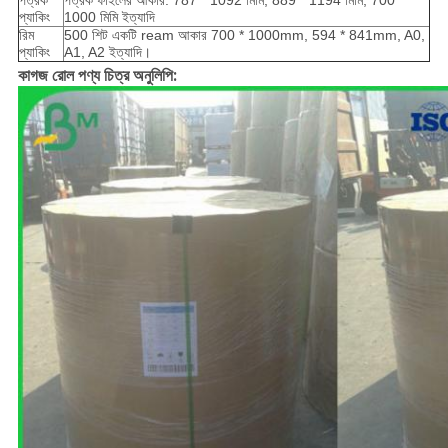
পত্রক
পত্রক ফাইলের আকার: 787 * 1092 মিমি, 889 * 1194 মিমি, 700 *
প্যাকিং
1000 মিমি ইত্যাদি
রিম
500 শিট একটি ream আকার 700 * 1000mm, 594 * 841mm, A0,
প্যাকিং
A1, A2 ইত্যাদি।
কাগজ রোল পণ্য চিত্র অনুলিপি: