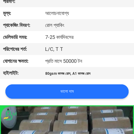
পরিমাণ:
নিয়ন্ত্রণ
মূল্য:
আলোচনাযোগ্য
আমাদের
প্যাকেজিং বিবরণ:
রোল প্যাকিং
সাথে
ডেলিভারি সময়:
7-25 কার্যদিবসের
যোগাযোগ
পরিশোধের শর্ত:
L/C, T T
যোগানের ক্ষমতা:
প্রতি মাসে 50000 টন
খবর
হাইলাইট:
,
80gsm কাগজ রোল
A1 কাগজ রোল
মামলা
ভালো দাম
সাইট
ম্যাপ