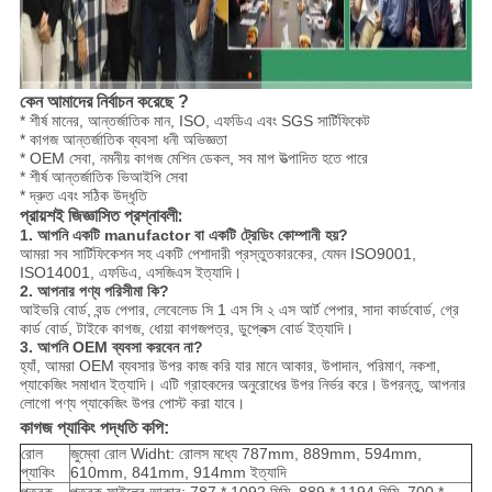
কেন আমাদের নির্বাচন করেছে ?
* শীর্ষ মানের, আন্তর্জাতিক মান, ISO, এফডিএ এবং SGS সার্টিফিকেট
* কাগজ আন্তর্জাতিক ব্যবসা ধনী অভিজ্ঞতা
* OEM সেবা, নমনীয় কাগজ মেশিন ডেকল, সব মাপ উত্পাদিত হতে পারে
* শীর্ষ আন্তর্জাতিক ভিআইপি সেবা
* দ্রুত এবং সঠিক উদ্ধৃতি
প্রায়শই জিজ্ঞাসিত প্রশ্নাবলী:
1. আপনি একটি manufactor বা একটি ট্রেডিং কোম্পানী হয়?
আমরা সব সার্টিফিকেশন সহ একটি পেশাদারী প্রস্তুতকারকের, যেমন ISO9001,
ISO14001, এফডিএ, এসজিএস ইত্যাদি।
2. আপনার পণ্য পরিসীমা কি?
আইভরি বোর্ড, বন্ড পেপার, লেবেলেড সি 1 এস সি ২ এস আর্ট পেপার, সাদা কার্ডবোর্ড, গ্রে
কার্ড বোর্ড, টাইকে কাগজ, ধোয়া কাগজপত্র, ডুপ্লেক্স বোর্ড ইত্যাদি।
3. আপনি OEM ব্যবসা করবেন না?
হ্যাঁ, আমরা OEM ব্যবসার উপর কাজ করি যার মানে আকার, উপাদান, পরিমাণ, নকশা,
প্যাকেজিং সমাধান ইত্যাদি। এটি গ্রাহকদের অনুরোধের উপর নির্ভর করে।
উপরন্তু, আপনার
লোগো পণ্য প্যাকেজিং উপর পোস্ট করা যাবে।
কাগজ প্যাকিং পদ্ধতি কপি:
রোল
জুম্বো রোল Widht: রোলস মধ্যে 787mm, 889mm, 594mm,
প্যাকিং
610mm, 841mm, 914mm ইত্যাদি