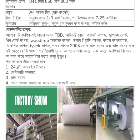
জ্যাম্বো রোল
841 মিমি 850 মিমি 860 মিমি
আকার:
নমুনা:
A4 সাইজ ফ্রি (মাল্ট কালেক্ট)
লিড টাইম:
নমুনার জন্য 1-3 কার্যদিবসের, গণ উত্পাদন জন্য 7-25 কর্মদিবস
ব্যবহার:
পত্রিকা মুদ্রণ, স্কুল বুক মুদ্রণ কপি কাগজ, অফিস কপি
কোম্পানির তথ্য:
গুয়াংঝো বিএমপির এই মানের মধ্যে FBB, আইভরি বোর্ড, ক্রাফট কাগজ, ডুপ্লেক্স বোর্ড,
শিল্প বোর্ড কাগজ, woodfree অফসেট কাগজ, সংবাদ প্রিন্টিং কাগজ, কালো কাগজবোর্ড,
নিক্ষেপিত কাগজ, tyvek কাগজ, পাথর কাগজ 2005 থেকে ভাল মানের এবং ভাল মানের সঙ্গে
এই ক্ষেত্রের বিশেষজ্ঞ। প্রতিযোগী মূল্য, আমাদের পণ্য আরো এবং আরো জনপ্রিয় বিশ্বের।
আপনার সাথে সহযোগিতা করার জন্য উন্মুখ।
পরিষেবাগুলি নীচে দেওয়া হবে:
1. 24 ঘন্টা অনলাইন উত্তর;
2. ডেলিভারি সময়মত;
3. ভাল মানের;
4. কোন সমস্যা সমাধানের জন্য সবচেয়ে ছোট সময়।