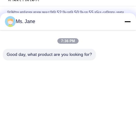
ডিজিটাল কার্বনলেস কাগজ মুদ্রণ সিবি 52 সিএফবি 50 সিএফ 55 রঙিন এনসিআর পেপার
রোলস
Ms. Jane
চালান মুদ্রণ কাগজ 55gsm কম্পিউটার মুদ্রণ কাগজ প্রাপ্তি
7:36 PM
কম্পিউটার মুদ্রণের জন্য জাম্বো রোল 48gsm 50gam 55gsm এনআরসি কার্বনলেস
পেপার
Good day, what product are you looking for?
সব
Uncoated Woodfree 
অফসেট মুদ্রণ কাগজ
কাগজ
চকচকে লেপা কাগজ
ফুড গ্রেড পেপার রোল
চকচকে শিল্প কাগজ
PE লেপা কাগজ