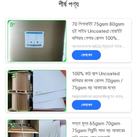
শীর্ষ পণ্য
70 গিগাবাইট 75gsm 80gsm
দুই সাইড Uncoated হোয়াইট
কপিয়ার পেপার রোলস 100%
ভার্জিন pulp Made সঙ্গে
আলোচনাযোগ্য MOQ:স্ট্যান্ডার্ড সাইজ 1 টন, কাস্টমাইজড সাইজ 10 টন
যোগাযোগ
100% কাঠ পাল্প Uncoated
কপিয়ার কাগজ রোলস 70gsm /
75gsm বড় আকারের মধ্যে
negociation according to size, quantity and gsm MOQ:নিয়ন্ত্রক আকারের জন্য 1 টন woodfree কাগজ, বিশেষ আকার জন্য 10 টন
যোগাযোগ
সস্তা মূল্য 65gsm 70gsm
75gsm প্রিন্টিং সাদা বড় আকারের