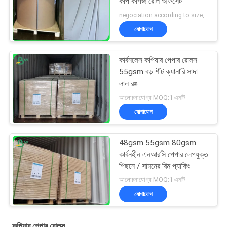
কপি কাগজ রোল অফসেট
negociation according to size, quantity and gsm MOQ:নিয়ন্ত্রক আকারের জন্য 1 টন woodfree কাগজ, বিশেষ আকার জন্য 10 টন
যোগাযোগ
কার্বনলেস কপিয়ার পেপার রোলস
55gsm বড় শীট ক্যানারি সাদা
লাল রঙ
আলোচনাযোগ্য MOQ:1 এমটি
যোগাযোগ
48gsm 55gsm 80gsm
কার্বনহীন এনআরসি পেপার লেপযুক্ত
পিছনে / সামনের রিম প্যাকিং
আলোচনাযোগ্য MOQ:1 এমটি
যোগাযোগ
কপিয়ার পেপার রোলস