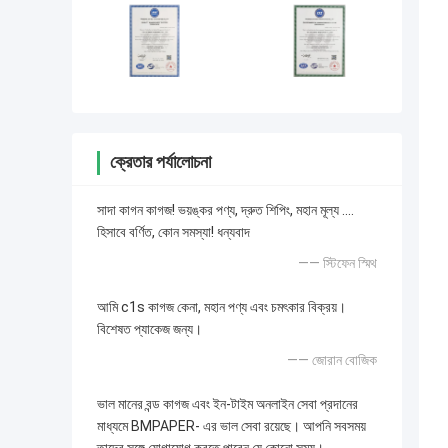
ক্রেতার পর্যালোচনা
সাদা কাগন কাগজ! ভয়ঙ্কর পণ্য, দ্রুত শিপিং, মহান মূল্য ....
হিসাবে বর্ণিত, কোন সমস্যা! ধন্যবাদ
—— স্টিফেন স্মিথ
আমি c1s কাগজ কেনা, মহান পণ্য এবং চমৎকার বিক্রয়।
বিশেষত প্যাকেজ জন্য।
—— জোরান বোজিক
ভাল মানের বন্ড কাগজ এবং ইন-টাইম অনলাইন সেবা প্রদানের
মাধ্যমে BMPAPER- এর ভাল সেবা রয়েছে। আপনি সবসময়