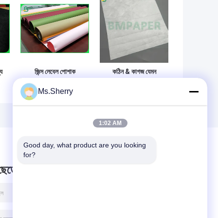
্য
জিন্স লেবেল পোশাক
কঠিন & কাগজ যেমন
ট্যাগগুলির জন্য ধোয়াযোগ্য
1070D কাগজ জন্য
Ms.Sherry
মি
রঙিন কাগজ ফ্যাব্রিক রোল
চলমান Bib সংখ্যা মুদ্রণ
র
জলরোধী & অশ্রু প্রমাণ
1:02 AM
Good day, what product are you looking 
for?
 ছেড়ে