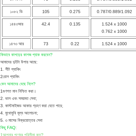
১০৮২ ডি
105
0.275
0.787/0.889/1.092
১৪৪৩আর
42.4
0.135
1.524 x 1000
0.762 x 1000
১৪৭৩ আর
73
0.22
1.524 x 1000
কিভাবে কাপড়ের কাগজ প্যাক করবেন?
আমাদের দুইটা উপায় আছে:
1. শীট প্যাকিং
2রোল প্যাকিং
কেন আমাদের বেছে নিলে?
1গুণগত মান নিশ্চিত করা।
2. ভাল এবং সময়মত সেবা;
3. কাস্টমাইজড আকার গ্রহণ করা যেতে পারে;
4. মুখোমুখি মূল্য আলোচনা;
5. ৩ মাসের বিক্রয়োত্তর সেবা
কিছু FAQ
:
1আপনার পণ্যের পরিসীমা কত?