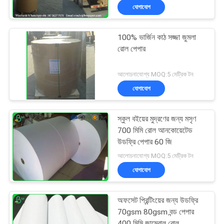
যোগাযোগ
100% ভার্জিন কাঠ সজ্জা জুমলা
রোল পেপার
আলোচনাযোগ্য MOQ:5 মেট্রিক টন
যোগাযোগ
স্কুল বইয়ের মুদ্রণের জন্য মসৃণ
700 মিমি রোল আনকোয়েটেড
উডফ্রি পেপার 60 জি
আলোচনাযোগ্য MOQ:5 মেট্রিক টন
যোগাযোগ
অফসেট প্রিন্টিংয়ের জন্য উডফ্রি
70gsm 80gsm বন্ড পেপার
400 মিমি জাম্বোল রোল