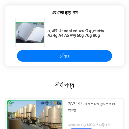
এর সেরা মূল্য পান
হোয়াইট Uncoated অফসেট মুদ্রণ কাগজ
AZ4g A4 A5 জন্য 60g 70g 80g
চালিয়ে
শীর্ষ পণ্য
787 মিমি রোল প্রস্থ বন্ড পত্রক
কাগজ
আলোচনাযোগ্য MOQ:5 মেট্রিক টন