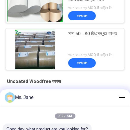
আলোচনাযোগ্য MOQ:5 মেট্রিক টন
যোগাযোগ
সাদা 50 - 80 জিএমস বন্ড কাগজ
আলোচনাযোগ্য MOQ:5 মেট্রিক টন
যোগাযোগ
Uncoated Woodfree কাগজ
স্কুলের পাঠ্যপুস্তক মুদ্রণের জন্য অসচ্ছল উডফ্রী পেপার সাদা রঙের কালি
Ms. Jane
সিবি সিএফবি সিএফ 9.5 '' x 11 '' তাপীয় প্রিন্টারের জন্য কার্বনলেস কাগজ এনসিআর পেপার
পরিষ্কার চিত্র
2:22 AM
বিজ্ঞাপন টিয়ার প্রতিরোধের জন্য বায়োডেগ্রেডেবল 160 ম 200 ম সিন্থেটিক স্টোন পেপার
Good day, what product are you looking for?