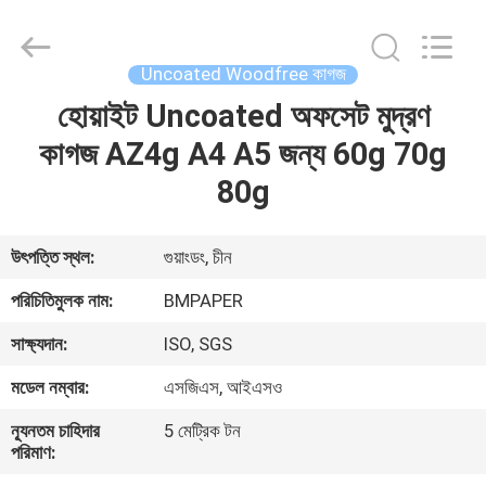
2026
GUANGZHOU
BMPAPER
CO.,LTD.
All
Uncoated Woodfree কাগজ
Rights
Reserved.
হোয়াইট Uncoated অফসেট মুদ্রণ
বাড়ি
কাগজ AZ4g A4 A5 জন্য 60g 70g
পণ্য
80g
আমাদের
উৎপত্তি স্থল:
গুয়াংডং, চীন
সম্বন্ধে
পরিচিতিমুলক নাম:
BMPAPER
সাক্ষ্যদান:
ISO, SGS
কারখানা
মডেল নম্বার:
এসজিএস, আইএসও
পরিদর্শন
ন্যূনতম চাহিদার
5 মেট্রিক টন
পরিমাণ:
গুণমান