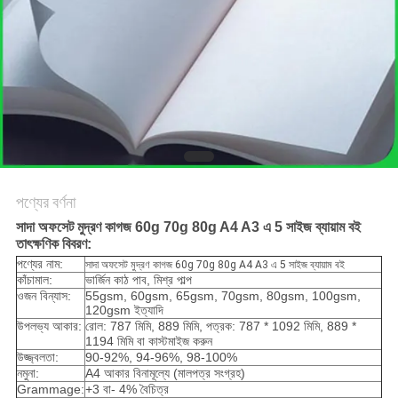
গোপনীয়তা
নীতি
পণ্যের বর্ণনা
সাদা অফসেট মুদ্রণ কাগজ 60g 70g 80g A4 A3 এ 5 সাইজ ব্যায়াম বই
তাৎক্ষণিক বিবরণ:
পণ্যের নাম:
সাদা অফসেট মুদ্রণ কাগজ 60g 70g 80g A4 A3 এ 5 সাইজ ব্যায়াম বই
কাঁচামাল:
ভার্জিন কাঠ পাব, মিশ্র পাল্প
ওজন বিন্যাস:
55gsm, 60gsm, 65gsm, 70gsm, 80gsm, 100gsm,
120gsm ইত্যাদি
উপলভ্য আকার:
রোল: 787 মিমি, 889 মিমি, পত্রক: 787 * 1092 মিমি, 889 *
1194 মিমি বা কাস্টমাইজ করুন
উজ্জ্বলতা:
90-92%, 94-96%, 98-100%
নমুনা:
A4 আকার বিনামূল্যে (মালপত্র সংগ্রহ)
Grammage:
+3 বা- 4% বৈচিত্র