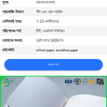
মূল্য:
আলোচনাযোগ্য
নিয়ন্ত্রণ
প্যাকেজিং বিবরণ:
শীট এবং রোল প্যাকিং
আমাদের
ডেলিভারি সময়:
7-25 কার্যদিবসের
সাথে
পরিশোধের শর্ত:
টিটি, ওয়েস্টার্ন ইউনিয়ন
যোগাযোগ
যোগানের ক্ষমতা:
প্রতি মাসে 5000 টন
হাইলাইট:
,
offset paper
woodfree paper
খবর
ভালো দাম
মামলা
সাইট
ম্যাপ