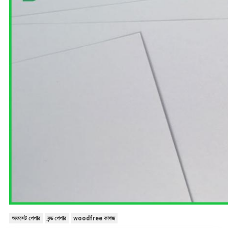
অফসেট পেপার
বন্ড পেপার
woodfree কাগজ