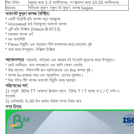
লিড টাইম:
নমুনার জন্য 1-3 কার্যদিবসের, গণ উত্পাদন জন্য 10-25 কার্যদিবসের
ব্যবহার:
পত্রিকা মুদ্রণ, স্কুল বই মুদ্রণ, কাগজ bages
অফসেট মুদ্রণ কাগজ বৈশিষ্ট্য:
* একটি বিরোধী ছাঁচ কাগজ নতুন প্রজন্মের
* Uncoated কাঠ বিনামূল্যে অফসেট কাগজ
* এন্টি-ছাঁচ চিকিত্সা (Intace B-9713)
* চমৎকার হালকা দুর্গ
* গুড অপাসিটি
* Flexo প্রিন্টিং এবং স্তরায়ণ শীর্ষ ফলাফলের জন্য চমত্কার পৃষ্ঠ
* গরম জন্য উপযুক্ত- চিকিত্সা চিকিত্সা
আবেদনপত্র
:
পাঠ্যবই, পত্রিকা এবং ব্যায়াম বই ইত্যাদি মুদ্রণের জন্য উপযুক্ত।
* ছোট নমনীয়তা, ভাল অস্বচ্ছতা এবং কালি শোষণ এমনকি,
* উচ্চ মসৃণতা, শক্তিশালী জল প্রতিরোধের এবং fne কাগজ পৃষ্ঠ।
* কাগজ রঙ ছায়াময় গরম এবং প্রাকৃতিক, চোখের সুরক্ষার।
* উচ্চ গতির শীট কাগজ অফসেট প্রিন্টিং জন্য ব্যবহৃত
পরিশোধের শর্ত:
1) পেমেন্ট: 30% TT আমানত উত্পাদন আগে, 70% T / T দ্বারা বা L / C দর্শন এ
ইত্যাদি
2) ডেলিভারি: 5-30 দিন অর্ডার পরিমাণ উপর নির্ভর করে
পণ্য চিত্র: