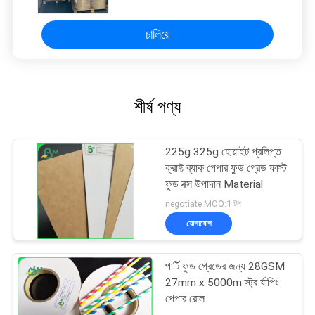
চালিয়ে
শীর্ষ পণ্য
225g 325g হোয়াইট প্রলিপ্ত
ক্রাফ্ট ব্যাক পেপার ফুড গ্রেড ফাস্ট
ফুড বক্স উপাদান Material
negotiate MOQ:1 টন
যোগাযোগ
পার্টি ফুড গ্রেডের জন্য 28GSM
27mm x 5000m স্ট্র র্যাপিং
পেপার রোল