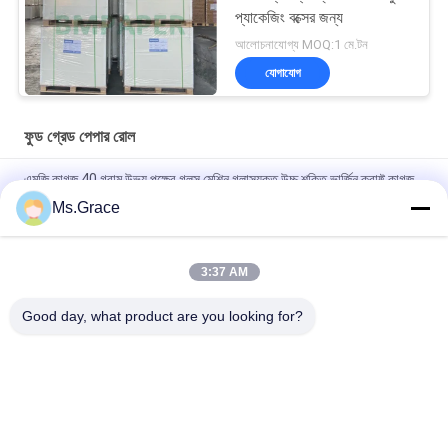
প্যাকেজিং বক্সের জন্য
আলোচনাযোগ্য MOQ:1 মে.টন
যোগাযোগ
ফুড গ্রেড পেপার রোল
এমজি কাগজ 40 গ্রাম উভয় পক্ষের গ্লস মেশিন গ্লাসযুক্ত উচ্চ শক্তি ভার্জিন ক্রাফ্ট কাগজ
Ms.Grace
৮০/৯০ গ্রাম ডাবল সাইড সলিড ব্ল্যাক ক্রাফট পেপার ফুড গ্রেড নটস ও শুকনো ফল
প্যাকেজিংয়ের জন্য
3:37 AM
BMPAPER উচ্চ শ্বাস প্রশ্বাসের টেক্সচারযুক্ত তামাক রোলিং পেপার 25gsm ছোট
রোলস
Good day, what product are you looking for?
সব
Uncoated Woodfree 
অফসেট মুদ্রণ কাগজ
কাগজ