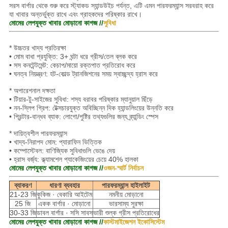
সরস বার্গার থেকে শুরু করে স্ট্যাকড স্যান্ডউইচ পর্যন্ত, এটি এমন পারফরম্যান্স সরবরাহ করে
যা খাবার অন্তর্ভুক্ত রাখে এবং গ্রাহকদের পরিষ্কার রাখে।
মোমের লেপযুক্ত খাবার মোড়ানো কাগজ //
সুবিধা
* উচ্চতর খাদ্য প্রতিরক্ষা
• মোম বাধা প্রযুক্তি: 3+ ঘন্টা ধরে গ্রীস/তেল ব্লক করে
• সস কনটেন্টমেন্ট: কেচাপ/মায়ো রক্তপাত প্রতিরোধ করে
• ঘনত্ব নিয়ন্ত্রণ: হট-কোল্ড ট্রানজিশনের সময় স্বাচ্ছন্দ্য হ্রাস করে
* অপারেশনাল দক্ষতা
• টিয়ার-টু-সাইজের সুবিধা: শস্য বরাবর পরিষ্কার ম্যানুয়াল ছিঁড়ে
• নন-স্লিপ গ্রিপ: টেক্সচারযুক্ত অবিচ্ছিন্ন দিক হ্যান্ডলিংয়ের উন্নতি করে
• প্রিন্টার-বান্ধব ব্যাক: লোগো/পুষ্টির তথ্যগুলির জন্য ব্র্যান্ডিং স্পেস
* দায়িত্বশীল পারফরম্যান্স
• খাদ্য-নিরাপদ মোম: প্যারাফিন ভিত্তিক
• কম্পোস্টেবল: বাণিজ্যিক সুবিধাগুলি ভেঙে দেয়
• হ্রাস বর্জ্য: ক্ল্যামশেল প্যাকেজিংয়ের চেয়ে 40% হালকা
মোমের লেপযুক্ত খাবার মোড়ানো কাগজ //
ওজন-স্মার্ট নির্বাচন
ব্যাকরণ
ধারণা ব্যবহার
পারফরম্যান্স হাইলাইট
21-23 জি
কুকিজ · বেকারি আইটেম
নমনীয় মোড়ানো
25 জি
একক বার্গার · মোড়ানো
ভারসাম্য সুরক্ষা
30-33 জি
ডাবল বার্গার · সসি সাবস
ভারী শুল্ক গ্রীস প্রতিরোধের
মোমের লেপযুক্ত খাবার মোড়ানো কাগজ //
কাস্টমাইজেশন ইকোসিস্টেম