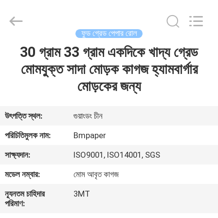
2026
GUANGZHOU
BMPAPER
CO.,LTD.
All
ফুড গ্রেড পেপার রোল
Rights
Reserved.
30 গ্রাম 33 গ্রাম একদিকে খাদ্য গ্রেড
বাড়ি
মোমযুক্ত সাদা মোড়ক কাগজ হ্যামবার্গার
পণ্য
মোড়কের জন্য
আমাদের
উৎপত্তি স্থল:
গুয়াংডং চীন
সম্বন্ধে
পরিচিতিমুলক নাম:
Bmpaper
সাক্ষ্যদান:
ISO9001, ISO14001, SGS
কারখানা
মডেল নম্বার:
মোম আবৃত কাগজ
পরিদর্শন
ন্যূনতম চাহিদার
3MT
পরিমাণ:
গুণমান