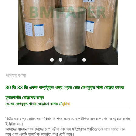
গোপনীয়তা
নীতি
পণ্যের বর্ণনা
30 জি 33 জি একক পার্শ্বযুক্ত খাদ্য গ্রেড মোম লেপযুক্ত সাদা মোড়ক কাগজ
হ্যামবার্গার মোড়কের জন্য
মোমের লেপযুক্ত খাবার মোড়ানো কাগজ //
ভূমিকা
কিউএসআর প্যাকেজিংয়ের দাবিদার বিশ্বের জন্য সময়-পরীক্ষিত একক-পাশের মোমযুক্ত কাগজ
ইঞ্জিনিয়ারড।
আমাদের খাদ্য-গ্রেড মোমের লেপ গ্রীস এবং সস মাইগ্রেশন প্রতিরোধের সময় স্বাদে লক
করে এমন একটি তাত্ক্ষণিক আর্দ্রতা বাধা তৈরি করে।