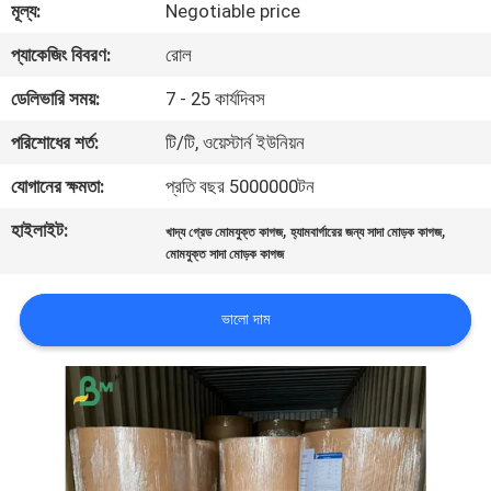
মূল্য:
Negotiable price
নিয়ন্ত্রণ
প্যাকেজিং বিবরণ:
রোল
আমাদের
ডেলিভারি সময়:
7 - 25 কার্যদিবস
সাথে
পরিশোধের শর্ত:
টি/টি, ওয়েস্টার্ন ইউনিয়ন
যোগাযোগ
যোগানের ক্ষমতা:
প্রতি বছর 5000000টন
হাইলাইট:
,
,
খাদ্য গ্রেড মোমযুক্ত কাগজ
হ্যামবার্গারের জন্য সাদা মোড়ক কাগজ
খবর
মোমযুক্ত সাদা মোড়ক কাগজ
মামলা
ভালো দাম
সাইট
ম্যাপ