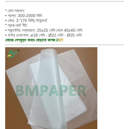
* রোল সমাধান:
• প্রস্থ: 300-2000 মিমি
• কোর: 3 "(76 মিমি) স্ট্যান্ডার্ড
* প্রাক-কাট শীট:
• স্যান্ডউইচ স্কোয়ারস: 25x25 সেমি থেকে 40x40 সেমি
• বার্গার চেনাশোনা: ø18 সেমি · Ø22 সেমি · Ø25 সেমি
মোমের লেপযুক্ত খাবার মোড়ানো কাগজ //
ছবি