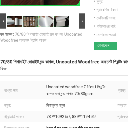
মূল্য:
প্যাকেজিং বিবরণ:
ডেলিভারি সময়:
পরিশোধের শর্ত:
বড় ইমেজ :
70/80 গিগাবাইট হোয়াইট বন্ড কাগজ, Uncoated
যোগানের ক্ষমতা:
Woodfree অফসেট প্রিন্টিং কাগজ
যোগাযোগ
70/80 গিগাবাইট হোয়াইট বন্ড কাগজ, Uncoated Woodfree অফসেট প্রিন্টিং ক
বিবরণ
Uncoated woodfree Offest প্রিন্টিং
পণ্যের নাম:
গ্রাম্য:
কাগজ সাদা বন্ড পেপার 70/80gsm
নমুনা:
বিনামূল্যে নমুনা
শুভ্রতা:
স্ট্যান্ডার্ড আকার:
787*1092 মিমি, 889*1194 মিমি
প্যাকেজ