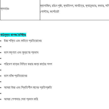
ম্যাগাজিন, রঙিন পৃষ্ঠা, ক্যাটালগ, মানচিত্র, ক্যালেন্ডার, কভার, সন্ন
ব্যবহারঃ
পোস্টার, কর্পোরেট
কাঠমুক্ত কাগজ বৈশিষ্ট্যঃ
উচ্চ শক্তি এবং ফাটতে প্রতিরোধের
ভাল মসৃণতা এবং মুদ্রণের প্রভাব
পরিবেশ বান্ধব নিশ্চিত করার জন্য কাঠের পলপ
ভাল ভাঁজ প্রতিরোধের
আমরা উচ্চ এবং স্থিতিশীল মানের প্রতিশ্রুতি
আমরা পেশাদার সেবা প্রদান করি