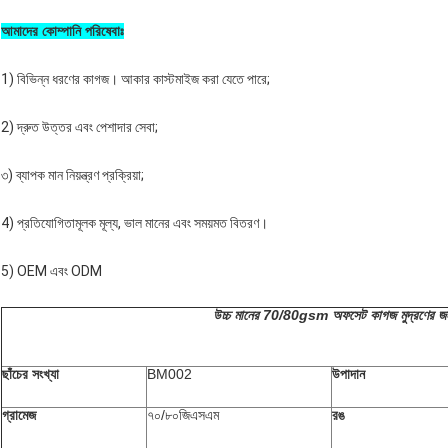
আমাদের কোম্পানি পরিষেবাঃ
1) বিভিন্ন ধরণের কাগজ। আকার কাস্টমাইজ করা যেতে পারে;
2) দ্রুত উত্তর এবং পেশাদার সেবা;
৩) ব্যাপক মান নিয়ন্ত্রণ প্রক্রিয়া;
4) প্রতিযোগিতামূলক মূল্য, ভাল মানের এবং সময়মত বিতরণ।
5) OEM এবং ODM
উচ্চ মানের 70/80gsm অফসেট কাগজ মুদ্রণের জন
ছাঁচের সংখ্যা
BM002
উপাদান
গ্রামেজ
৭০/৮০জিএসএম
রঙ