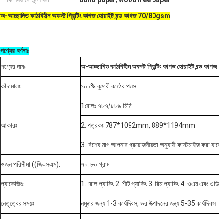
বিশেষভাবে তুলে ধরা:
bond paper
,
woodfree paper
অ-আচ্ছাদিত কাঠবিহীন অফস্ট প্রিন্টিং কাগজ হোয়াইট বন্ড কাগজ 70/80gsm
পণ্যের বর্ণনাঃ
পণ্যের নামঃ
অ-আচ্ছাদিত কাঠবিহীন অফস্ট প্রিন্টিং কাগজ হোয়াইট বন্ড 
কাঁচামালঃ
১০০% কুমারী কাঠের পলস
1রোলঃ ৭৮৭/৮৮৯ মিমি
আকারঃ
2. পত্রকঃ 787*1092mm, 889*1194mm
3. বিশেষ মাপ আপনার প্রয়োজনীয়তা অনুযায়ী কাস্টমাইজ করা যাব
ওজন পরিসীমা ((জিএসএম):
৭০, ৮০ গ্রাম
প্যাকেজিংঃ
1. রোল প্যাকিং 2. শীট প্যাকিং 3. রিম প্যাকিং 4. ওএম এবং ওড
নেতৃত্বের সময়ঃ
নমুনার জন্য 1-3 কার্যদিবস, ভর উত্পাদনের জন্য 5-35 কার্যদিবস