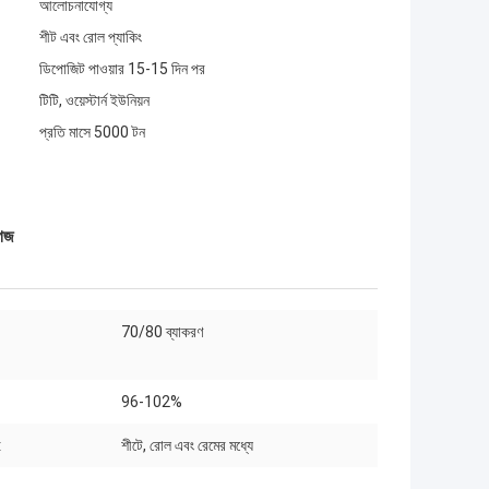
আলোচনাযোগ্য
শীট এবং রোল প্যাকিং
ডিপোজিট পাওয়ার 15-15 দিন পর
টিটি, ওয়েস্টার্ন ইউনিয়ন
প্রতি মাসে 5000 টন
াগজ
70/80 ব্যাকরণ
96-102%
:
শীটে, রোল এবং রেমের মধ্যে