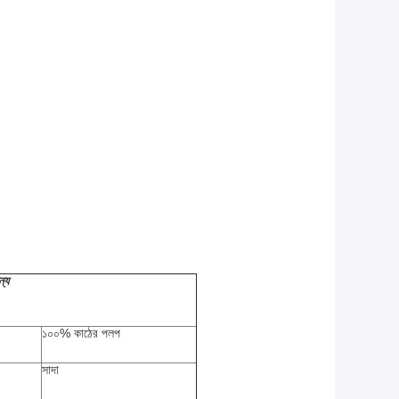
্য
১০০% কাঠের পলপ
সাদা