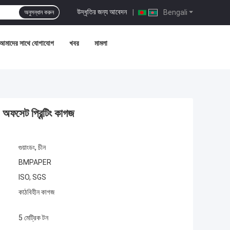
উদ্ধৃতির জন্য আবেদন
|
Bengali
অনুসন্ধান করুন
আমাদের সাথে যোগাযোগ
খবর
মামলা
সেট প্রিন্টিং কাগজ
গুয়াংডং, চীন
BMPAPER
ISO, SGS
কাঠবিহীন কাগজ
5 মেট্রিক টন