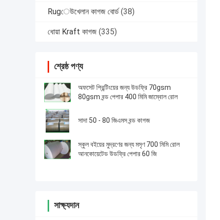
Rugেউখেলান কাগজ বোর্ড
(38)
ধোয়া Kraft কাগজ
(335)
শ্রেষ্ঠ পণ্য
অফসেট প্রিন্টিংয়ের জন্য উডফ্রি 70gsm
80gsm বন্ড পেপার 400 মিমি জাম্বোল রোল
সাদা 50 - 80 জিএমস বন্ড কাগজ
স্কুল বইয়ের মুদ্রণের জন্য মসৃণ 700 মিমি রোল
আনকোয়েটেড উডফ্রি পেপার 60 জি
সাক্ষ্যদান