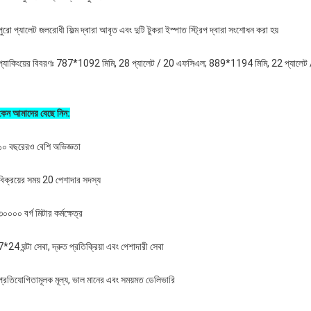
পুরো প্যালেট জলরোধী ফিল্ম দ্বারা আবৃত এবং দুটি টুকরা ইস্পাত স্ট্রিপ দ্বারা সংশোধন করা হয়
প্যাকিংয়ের বিবরণঃ 787*1092 মিমি, 28 প্যালেট / 20 এফসিএল; 889*1194 মিমি, 22 প্যালে
কেন আমাদের বেছে নিন:
১০ বছরেরও বেশি অভিজ্ঞতা
বিক্রয়ের সময় 20 পেশাদার সদস্য
৩০০০০ বর্গ মিটার কর্মক্ষেত্র
7*24 ঘন্টা সেবা, দ্রুত প্রতিক্রিয়া এবং পেশাদারী সেবা
প্রতিযোগিতামূলক মূল্য, ভাল মানের এবং সময়মত ডেলিভারি