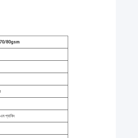
কাগজ 70/80gsm
ে
িএম প্যাকিং