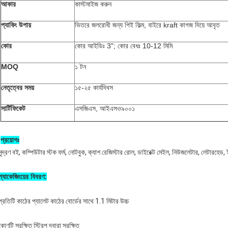
আকার
কাস্টমাইজ করুন
প্যাকিং উপায়
ভিতরে জলরোধী জন্য পিই ফিল্ম, বাইরে kraft কাগজ দিয়ে আবৃত
কোর
কোর আইডিঃ 3"; কোর বেধঃ 10-12 মিমি
MOQ
১ টন
নেতৃত্বের সময়
১৫-২৫ কার্যদিবস
সার্টিফিকেট
এসজিএস, আইএসও৯০০১
প্রয়োগঃ
মুদ্রণ বই, কম্পিউটার স্টক ফর্ম, নোটবুক, ক্যাশ রেজিস্টার রোল, ডাইরেক্ট মেইল, নিউজলেটার, লেটারহেড, ইন
প্যাকেজিংয়ের বিবরণ:
প্রতিটি কাঠের প্যালেট কাঠের বোর্ডের সাথে 1.1 মিটার উচ্চ
কোণটি সুরক্ষিত স্ট্রিপ দ্বারা সুরক্ষিত