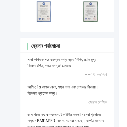
ক্রেতার পর্যালোচনা
সাদা কাগন কাগজ! ভয়ঙ্কর পণ্য, দ্রুত শিপিং, মহান মূল্য ....
হিসাবে বর্ণিত, কোন সমস্যা! ধন্যবাদ
—— স্টিফেন স্মিথ
আমি c1s কাগজ কেনা, মহান পণ্য এবং চমৎকার বিক্রয়।
বিশেষত প্যাকেজ জন্য।
—— জোরান বোজিক
ভাল মানের বন্ড কাগজ এবং ইন-টাইম অনলাইন সেবা প্রদানের
মাধ্যমে BMPAPER- এর ভাল সেবা রয়েছে। আপনি সবসময়