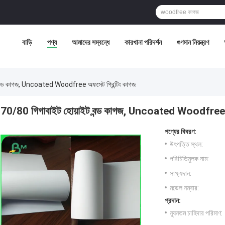
বাড়ি
পণ্য
আমাদের সম্বন্ধে
কারখানা পরিদর্শন
গুণমান নিয়ন্ত্রণ
বন্ড কাগজ, Uncoated Woodfree অফসেট প্রিন্টিং কাগজ
70/80 গিগাবাইট হোয়াইট বন্ড কাগজ, Uncoated Woodfree অফ
পণ্যের বিবরণ:
উৎপত্তি স্থল:
পরিচিতিমুলক নাম:
সাক্ষ্যদান:
মডেল নম্বার:
প্রদান:
ন্যূনতম চাহিদার পরিমাণ: