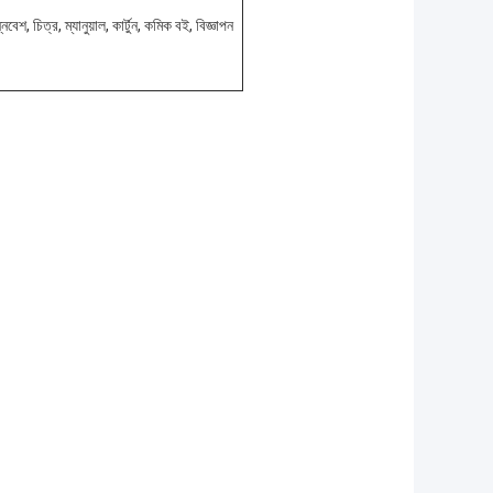
িবেশ, চিত্র, ম্যানুয়াল, কার্টুন, কমিক বই, বিজ্ঞাপন