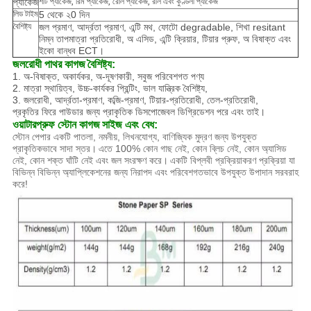
প্যাকেজ
শীট প্যাকেজ, রিম প্যাকেজ, রোল প্যাকেজ, রীল এবং কুণ্ডলী প্যাকেজ
লিড টাইম
5 থেকে ২0 দিন
বৈশিষ্ট্য
জল প্রমাণ, আর্দ্রতা প্রমাণ, এন্টি মথ, ফোটো degradable, শিখা resitant
নিম্ন তাপমাত্রা প্রতিরোধী, অ এসিড, এন্টি ক্রিয়ার, টিয়ার প্রুফ, অ বিষাক্ত এবং
ইকো বান্ধব ECT।
জলরোধী পাথর কাগজ
বৈশিষ্ট্য:
1. অ-বিষাক্ত, অকার্যকর, অ-দূষণকারী, সবুজ পরিবেশগত পণ্য
2. মাত্রা স্থায়িত্ব, উচ্চ-কার্যকর প্রিন্টিং, ভাল যান্ত্রিক বৈশিষ্ট্য,
3. জলরোধী, আর্দ্রতা-প্রমাণ, কব্জি-প্রমাণ, টিয়ার-প্রতিরোধী, তেল-প্রতিরোধী,
প্রকৃতির ফিরে পাউডার জন্য প্রাকৃতিক ডিসপোজেবল ডিগ্রিডেশন পরে এবং তাই।
ওয়াটারপ্রুফ স্টোন কাগজ
সাইজ এবং বেধ:
স্টোন পেপার একটি পাতলা, নমনীয়, লিখনযোগ্য, বাণিজ্যিক মুদ্রণ জন্য উপযুক্ত
প্রাকৃতিকভাবে সাদা স্তর।
এতে 100% কোন গাছ নেই, কোন ব্লিচ নেই, কোন অ্যাসিড
নেই, কোন শক্ত ঘাঁটি নেই এবং জল সংরক্ষণ করে।
একটি বিপ্লবী প্রক্রিয়াকরণ প্রক্রিয়া যা
বিভিন্ন বিভিন্ন অ্যাপ্লিকেশনের জন্য নিরাপদ এবং পরিবেশগতভাবে উপযুক্ত উপাদান সরবরাহ
করে!