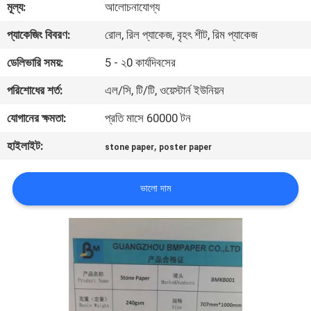
মূল্য:
আলোচনাযোগ্য
নিয়ন্ত্রণ
প্যাকেজিং বিবরণ:
রোল, রিল প্যাকেজ, বৃহৎ শীট, রিম প্যাকেজ
আমাদের
ডেলিভারি সময়:
5 - ২0 কার্যদিবসের
সাথে
পরিশোধের শর্ত:
এল/সি, টি/টি, ওয়েস্টার্ন ইউনিয়ন
যোগাযোগ
যোগানের ক্ষমতা:
প্রতি মাসে 60000 টন
হাইলাইট:
,
stone paper
poster paper
খবর
ভালো দাম
মামলা
সাইট
ম্যাপ