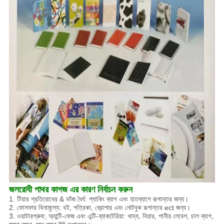
জলরোধী পাথর কাগজ এর কারণ নির্বাচন করুন
1. টিয়ার প্রতিরোধের & ভাঁজ ধৈর্য: প্যাকিং ব্যাগ এবং হাতব্যাগে রূপান্তর জন্য।
2. ফোসফার বিনামূল্যে: বই, পত্রিকা, ব্রোশার এবং নোটবুক রূপান্তর ect জন্য।
3. ওয়াটারপ্রুফ, অ্যান্টি-ফেজ এবং এন্টি-ব্যাকটেরিয়া: খাদ্য, বিয়ার, পানীয় লেবেল, চাল ব্যাগ,