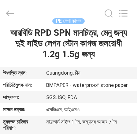
2026
GUANGZHOU
BMPAPER
CO.,LTD.
All
PE লেপা কাগজ
Rights
Reserved.
আরবিডি RPD SPN মানচিত্র, মেনু জন্য
বাড়ি
দুই সাইড লেপন স্টোন কাগজ জলরোধী
পণ্য
1.2g 1.5g জন্য
আমাদের
উৎপত্তি স্থল:
Guangdong, চীন
সম্বন্ধে
পরিচিতিমুলক নাম:
BMPAPER - waterproof stone paper
সাক্ষ্যদান:
SGS, ISO, FDA
কারখানা
মডেল নম্বার:
এসজিএস, আইএসও
পরিদর্শন
ন্যূনতম চাহিদার
স্ট্যান্ডার্ড সাইজ 1 টন, অন্যান্য আকার 7 টন
পরিমাণ:
গুণমান