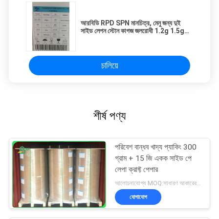
আরবিডি RPD SPN মানচিত্র, মেনু জন্য দুই
সাইড লেপন স্টোন কাগজ জলরোধী 1.2g 1.5g
জন্য
চালিয়ে
শীর্ষ পণ্য
পরিবেশ বান্ধব খাদ্য প্যাকিং 300
গ্রাম + 15 জি একক সাইড পে
লেপা ক্রাফ্ট পেপার
আলোচনাযোগ্য MOQ:সাধারণ আকারের জন্য 1 টন এবং বিশেষ আকারের জন্য 10 টন
যোগাযোগ