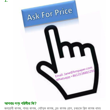
1.
আপনার পণ্য পরিসীমা কি?
জলরোধী কাগজ, পাথর কাগজ, নোটবুক কাগজ, বন্ড কাগজ রোল, চকচকে শিল্প কাগজ খাদ্য