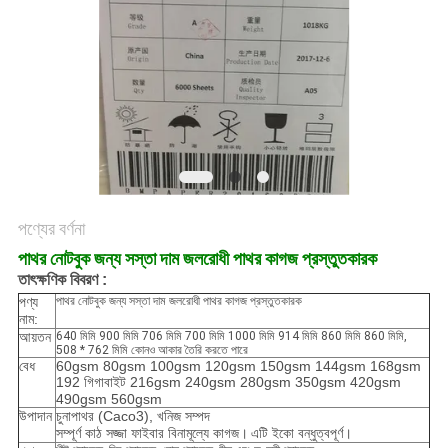
গোপনীয়তা
নীতি
পণ্যের বর্ণনা
পাথর নোটবুক জন্য সস্তা দাম জলরোধী পাথর কাগজ প্রস্তুতকারক
তাৎক্ষণিক বিবরণ :
পণ্য
পাথর নোটবুক জন্য সস্তা দাম জলরোধী পাথর কাগজ প্রস্তুতকারক
নাম:
আয়তন
640 মিমি 900 মিমি 706 মিমি 700 মিমি 1000 মিমি 914 মিমি 860 মিমি 860 মিমি,
508 * 762 মিমি কোনও আকার তৈরি করতে পারে
বেধ
60gsm 80gsm 100gsm 120gsm 150gsm 144gsm 168gsm
192 গিগাবাইট 216gsm 240gsm 280gsm 350gsm 420gsm
490gsm 560gsm
উপাদান
চুনাপাথর (Caco3), খনিজ সম্পদ
সম্পূর্ণ কাঠ সজ্জা ফাইবার বিনামূল্যে কাগজ।
এটি ইকো বন্ধুত্বপূর্ণ।