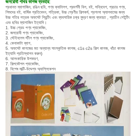
জলরোধী পাথর কাগজ
ব্যবহার:
প্রধানত ম্যাগাজিন, রঙিন ছবি, পণ্য ক্যাটালগ, প্রদর্শনী বিল, বই, সন্নিবেশ, প্রচার পণ্য,
শিশুদের বই, বার্ষিক প্রতিবেদন, পত্রিকা, উচ্চ শ্রেণীর শিল্পকর্ম, প্রশংসা অ্যালবামের জন্য
উচ্চ গতির পত্রক অফসেট প্রিন্টিং এবং ব্যবসায়িক চক্র মুদ্রণ জন্য ব্যবহৃত , প্রাচীন পেইন্টিং
এবং ছবির ম্যাগাজিন ইত্যাদি।
1. উচ্চ গ্রেড পণ্য প্যাকেজিং,
2. জলরোধী পণ্য প্যাকেজিং,
3. স্টেইনলেস স্টীল পণ্য প্যাকেজিং,
4. কেনাকাটা ব্যাগ,
5. অফসেট কাগজের মত অন্যান্য সাংস্কৃতিক কাগজ, c1s c2s শিল্প কাগজ, খাঁচা কাগজ
ইত্যাদি প্রতিস্থাপন করুন)
6. আলংকারিক উপকরণ,
7. শিল্পকৌশল প্যাকেজিং,
8. বিশেষ মাল্টি-উদ্দেশ্য অ্যাপ্লিকেশন