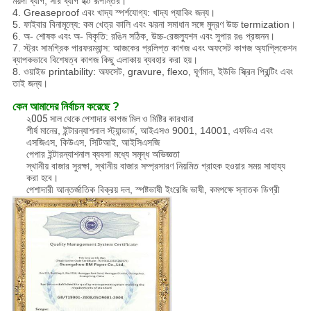
ময়দা ব্যাগ, সার ব্যাগ ইক্ট রূপান্তর।
4. Greaseproof এবং খাদ্য স্পর্শযোগ্য: খাদ্য প্যাকিং জন্য।
5. ফাইবার বিনামূল্যে: কম খেত্র কালি এবং ঝরনা সমাধান সঙ্গে মুদ্রণ উচ্চ termization।
6. অ- শোষক এবং অ- বিকৃতি: রঙিন সঠিক, উচ্চ-রেজল্যুশন এবং সুপার রঙ প্রজনন।
7. স্ট্রং সামগ্রিক পারফরম্যান্স: আজকের প্রলিপ্ত কাগজ এবং অফসেট কাগজ অ্যাপ্লিকেশন
ব্যাপকভাবে বিশেষত্ব কাগজ কিছু এলাকায় ব্যবহার করা হয়।
8. ওয়াইড printability: অফসেট, gravure, flexo, ঘূর্ণমান, ইউভি স্ক্রিন প্রিন্টিং এবং
তাই জন্য।
কেন আমাদের নির্বাচন করেছে ?
২005 সাল থেকে পেশাদার কাগজ মিল ও মিষ্টির কারখানা
শীর্ষ মানের, ইন্টারন্যাশনাল স্ট্যান্ডার্ড, আইএসও 9001, 14001, এফডিএ এবং
এসজিএস, কিউএস, সিটিআই, আইসিএসজি
পেপার ইন্টারন্যাশনাল ব্যবসা মধ্যে সমৃদ্ধ অভিজ্ঞতা
স্থানীয় বাজার সুরক্ষা, স্থানীয় বাজার সম্প্রসারণ নিয়মিত গ্রাহক হওয়ার সময় সাহায্য
করা হবে।
পেশাদারী আন্তর্জাতিক বিক্রয় দল, স্পষ্টভাষী ইংরেজি ভাষী, কমপক্ষে স্নাতক ডিগ্রী