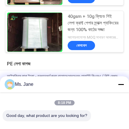
40gsm + 10g ব্লিচড পিই
লেপা ক্রাফ্ট পেপার স্ন্যাক্স প্যাকিংয়ের
জন্য 100% কাঠের সজ্জা
আলোচনাযোগ্য MOQ:সাধারণ আকারের জন্য 1 টন এবং বিশেষ আকারের জন্য 10 টন
যোগাযোগ
PE লেপা কাগজ
আইসক্রিম কাপ ইকো - বন্ধুত্বপূর্ণ জন্য বায়োডেগ্রেডেবল হোয়াইট পিএলএ / পিই লেপড
পেপার
Ms. Jane
বিজ্ঞাপনের সামগ্রীর জন্য 150 ম 200 ম টেকসই নন টিয়েবল সিন্থেটিক পেপার
8:18 PM
খাদ্য প্যাকেজগুলির জন্য 80gsm 100gsm জলরোধী এবং অয়েলপ্রুফ পিই প্রলিপ্ত
কাগজ
Good day, what product are you looking for?
সব