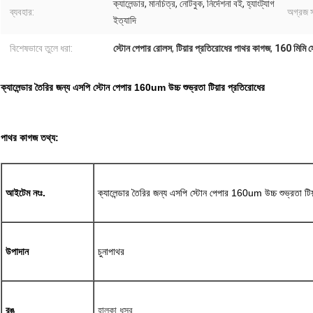
ক্যালেন্ডার, মানচিত্র, নোটবুক, নির্দেশনা বই, হ্যাংট্যাগ
ব্যবহার:
অগ্রজ স
ইত্যাদি
বিশেষভাবে তুলে ধরা:
স্টোন পেপার রোলস
,
টিয়ার প্রতিরোধের পাথর কাগজ
,
160 মিমি স
ক্যালেন্ডার তৈরির জন্য এসপি স্টোন পেপার 160um উচ্চ শুভ্রতা টিয়ার প্রতিরোধের
পাথর কাগজ তথ্য:
আইটেম নংঃ.
ক্যালেন্ডার তৈরির জন্য এসপি স্টোন পেপার 160um উচ্চ শুভ্রতা টিয
উপাদান
চুনাপাথর
রঙ
হালকা ধূসর