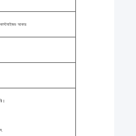
কাস্টমাইজড আকার
ৈরি।
ন.