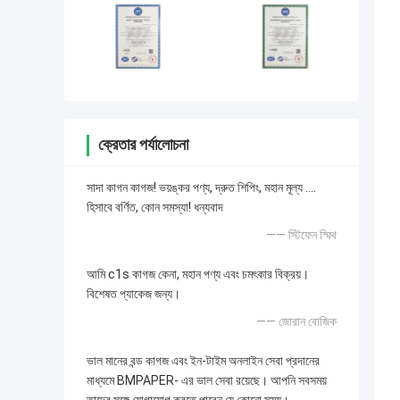
ক্রেতার পর্যালোচনা
সাদা কাগন কাগজ! ভয়ঙ্কর পণ্য, দ্রুত শিপিং, মহান মূল্য ....
হিসাবে বর্ণিত, কোন সমস্যা! ধন্যবাদ
—— স্টিফেন স্মিথ
আমি c1s কাগজ কেনা, মহান পণ্য এবং চমৎকার বিক্রয়।
বিশেষত প্যাকেজ জন্য।
—— জোরান বোজিক
ভাল মানের বন্ড কাগজ এবং ইন-টাইম অনলাইন সেবা প্রদানের
মাধ্যমে BMPAPER- এর ভাল সেবা রয়েছে। আপনি সবসময়