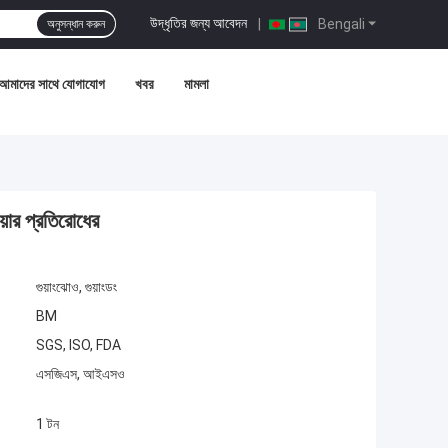
উদ্ধৃতির জন্য আবেদন
|
Bengali
অনুসন্ধান করুন
আমাদের সাথে যোগাযোগ
খবর
মামলা
়ার প্রতিরোধের
গুয়াংঝোও, গুয়াংডং
BM
SGS, ISO, FDA
এসজিএস, আইএসও
1 টন