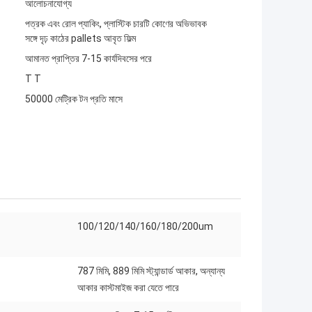
আলোচনাযোগ্য
পত্রক এবং রোল প্যাকিং, প্লাস্টিক চারটি কোণের অভিভাবক
সঙ্গে দৃঢ় কাঠের pallets আবৃত ফিল্ম
আমানত প্রাপ্তির 7-15 কার্যদিবসের পরে
T T
50000 মেট্রিক টন প্রতি মাসে
100/120/140/160/180/200um
787 মিমি, 889 মিমি স্ট্যান্ডার্ড আকার, অন্যান্য
আকার কাস্টমাইজ করা যেতে পারে