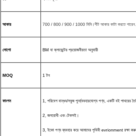
আকার
700 / 800 / 900 / 1000 মিমি।শীট আকার কাটা করতে পারেন.
লোগো
BM বা ক্লায়েন্টের প্রয়োজনীয়তা অনুযায়ী
MOQ
1 টন
ফাংশন
1, পরিবেশ বান্ধব/সবুজ পুনর্ব্যবহারযোগ্য পণ্য, একটি বই পাথরের ত
2, জলরোধী এবং টেকসই।
3, ইকো পণ্য ব্যবহার করে আমাদের পৃথিবী evrionment রক্ষা করু