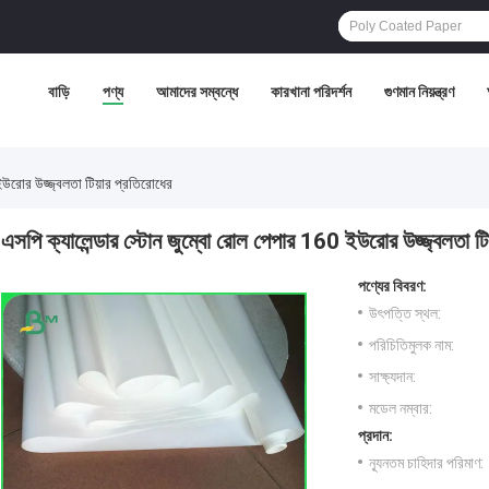
বাড়ি
পণ্য
আমাদের সম্বন্ধে
কারখানা পরিদর্শন
গুণমান নিয়ন্ত্রণ
ইউরোর উজ্জ্বলতা টিয়ার প্রতিরোধের
এসপি ক্যালেন্ডার স্টোন জুম্বো রোল পেপার 160 ইউরোর উজ্জ্বলতা টিয
পণ্যের বিবরণ:
উৎপত্তি স্থল:
পরিচিতিমুলক নাম:
সাক্ষ্যদান:
মডেল নম্বার:
প্রদান:
ন্যূনতম চাহিদার পরিমাণ: