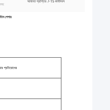
আমানত প্রাপ্তির 7-15 কার্যদিবস
ময়:
্টোন পেপার
়ার প্রতিরোধের