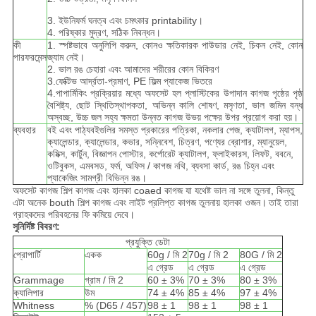
3. ইউনিফর্ম ঘনত্ব এবং চমৎকার printability।
4. পরিষ্কার মুদ্রণ, সঠিক নিবন্ধন।
কী
1. স্পষ্টভাবে অনুলিপি করুন, কোনও ক্ষতিকারক পাউডার নেই, চিকন নেই, কোন
পারফরমেন্স
জ্যাম নেই।
2. ভাল রঙ চেহারা এবং আমাদের শরীরের কোন বিকিরণ
3.ফেক্টিভ আর্দ্রতা-প্রমাণ, PE ফিল্ম প্যাকেজ ভিতরে
4.পাপার্মিকিং প্রক্রিয়ার মধ্যে অফসেট হল প্লাস্টিকের উপাদান কাগজ পৃষ্ঠের পৃষ্ঠ
বৈশিষ্ট্য, ছোট স্থিতিস্থাপকতা, অভিন্ন কালি শোষণ, মসৃণতা, ভাল জমিন বন্ধ
অস্বচ্ছ, উচ্চ জল সহ্য ক্ষমতা উন্নত কাগজ উভয় পক্ষের উপর প্রয়োগ করা হয়।
ব্যবহার
বই এবং পাঠ্যবইগুলির সমস্ত প্রকারের পত্রিকা, নকলার পেজ, ক্যাটালগ, ম্যাপস,
ক্যালেন্ডার, ক্যালেন্ডার, কভার, সন্নিবেশ, চিত্রণ, পণ্যের ব্রোশার, ম্যানুয়েল,
কমিক্স, কার্টুন, বিজ্ঞাপন পোস্টার, কর্পোরেট ক্যাটালগ, ফ্লাইকারস, লিফট, ববনে,
ওটিবুকস, এমবসড, ফর্ম, অফিস / কাগজ নথি, ব্যবসা কার্ড, রঙ চিহ্ন এবং
প্যাকেজিং সামগ্রী বিভিন্ন রঙ।
অফসেট কাগজ শিল্প কাগজ এবং হালকা coaed কাগজ যা যথেষ্ট ভাল না সঙ্গে তুলনা, কিন্তু
এটা অনেক bouth শিল্প কাগজ এবং লাইট প্রলিপ্ত কাগজ তুলনায় হালকা ওজন।
তাই তারা
গ্রাহকদের পরিবহনের ফি কমিয়ে দেবে।
সুনির্দিষ্ট বিবরণ:
প্রযুক্তি ডেটা
প্রোপার্টি
একক
60g / মি 2
70g / মি 2
80G / মি 2
এ গ্রেড
এ গ্রেড
এ গ্রেড
Grammage
গ্রাম / মি 2
60 ± 3%
70 ± 3%
80 ± 3%
ক্যালিপার
উম
74 ± 4%
85 ± 4%
97 ± 4%
Whitness
% (D65 / 457)
98 ± 1
98 ± 1
98 ± 1