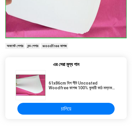
অফসেট পেপার
বন্ড পেপার
woodfree কাগজ
এর সেরা মূল্য পান
61x86cm বিগ শীট Uncoated
Woodfree কাগজ 100% কুমারী কাঠ মস্তক
বইয়ের জন্য উপাদান
চালিয়ে