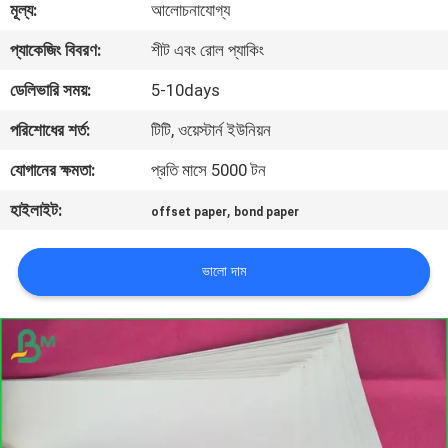
মূল্য:
আলোচনাযোগ্য
নিয়ন্ত্রণ
প্যাকেজিং বিবরণ:
শীট এবং রোল প্যাকিং
আমাদের
ডেলিভারি সময়:
5-10days
সাথে
পরিশোধের শর্ত:
টিটি, ওয়েস্টার্ন ইউনিয়ন
যোগাযোগ
যোগানের ক্ষমতা:
প্রতি মাসে 5000 টন
হাইলাইট:
,
offset paper
bond paper
খবর
ভালো দাম
মামলা
সাইট
ম্যাপ