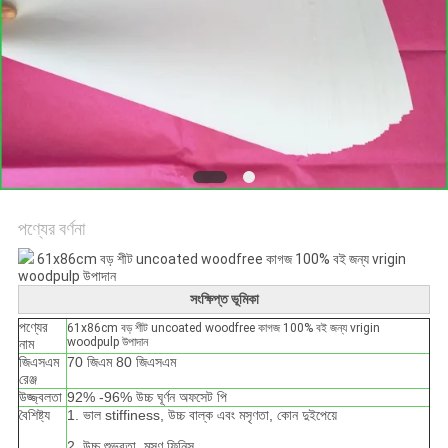
গোপনীয়তা
নীতি
পণ্যের বর্ণনা
61x86cm বড় শীট uncoated woodfree কাগজ 100% বই জন্য vrigin
woodpulp উপাদান
সংক্ষিপ্ত ভূমিকা
পণ্যের
61x86cm বড় শীট uncoated woodfree কাগজ 100% বই জন্য vrigin
woodpulp উপাদান
নাম
জিএসএম
70 জিএম 80 জিএসএম
রেঞ্জ
উজ্জ্বলতা
92% -96% উচ্চ ঘূর্ণন অফসেট পি
বৈশিষ্ট্য
1. ভাল stiffiness, উচ্চ বাল্ক এবং মসৃণতা, কোন দুইপেয়ে
2. উচ্চ শুভ্রতা, মসৃণ ফিনিস