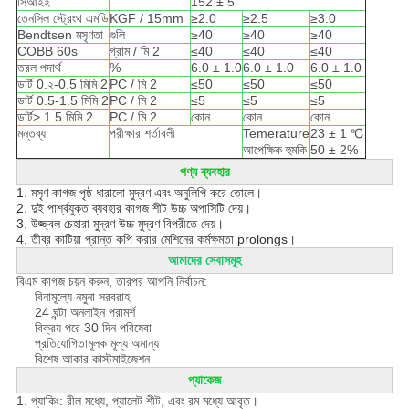
সিআইই
152 ± 5
তেনসিল স্ট্রেংথ এমডি
KGF / 15mm
≥2.0
≥2.5
≥3.0
Bendtsen মসৃণতা
গুলি
≥40
≥40
≥40
COBB 60s
গ্রাম / মি 2
≤40
≤40
≤40
তরল পদার্থ
%
6.0 ± 1.0
6.0 ± 1.0
6.0 ± 1.0
ডার্ট 0.২-0.5 মিমি 2
PC / মি 2
≤50
≤50
≤50
ডার্ট 0.5-1.5 মিমি 2
PC / মি 2
≤5
≤5
≤5
ডার্ট> 1.5 মিমি 2
PC / মি 2
কোন
কোন
কোন
মন্তব্য
পরীক্ষার শর্তাবলী
Temerature
23 ± 1 ℃
আপেক্ষিক হুমকি
50 ± 2%
পণ্য ব্যবহার
1. মসৃণ কাগজ পৃষ্ঠ ধারালো মুদ্রণ এবং অনুলিপি করে তোলে।
2. দুই পার্শ্বযুক্ত ব্যবহার কাগজ শীট উচ্চ অপাসিটি দেয়।
3. উজ্জ্বল চেহারা মুদ্রণ উচ্চ মুদ্রণ বিপরীতে দেয়।
4. তীব্র কাটিয়া প্রান্ত কপি করার মেশিনের কর্মক্ষমতা prolongs।
আমাদের সেবাসমূহ
বিএম কাগজ চয়ন করুন, তারপর আপনি নির্বাচন:
বিনামূল্যে নমুনা সরবরাহ
24 ঘন্টা অনলাইন পরামর্শ
বিক্রয় পরে 30 দিন পরিষেবা
প্রতিযোগিতামূলক মূল্য অমান্য
বিশেষ আকার কাস্টমাইজেশন
প্যাকেজ
1. প্যাকিং: রীল মধ্যে, প্যালেট শীট, এবং রম মধ্যে আবৃত।