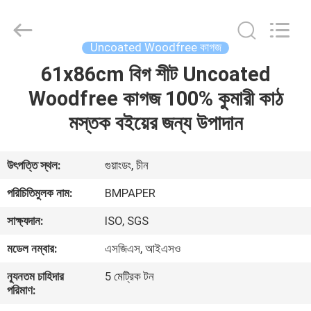
2026
GUANGZHOU
BMPAPER
CO.,LTD.
All
Uncoated Woodfree কাগজ
Rights
Reserved.
61x86cm বিগ শীট Uncoated
বাড়ি
Woodfree কাগজ 100% কুমারী কাঠ
পণ্য
মস্তক বইয়ের জন্য উপাদান
আমাদের
উৎপত্তি স্থল:
গুয়াংডং, চীন
সম্বন্ধে
পরিচিতিমুলক নাম:
BMPAPER
সাক্ষ্যদান:
ISO, SGS
কারখানা
মডেল নম্বার:
এসজিএস, আইএসও
পরিদর্শন
ন্যূনতম চাহিদার
5 মেট্রিক টন
পরিমাণ:
গুণমান