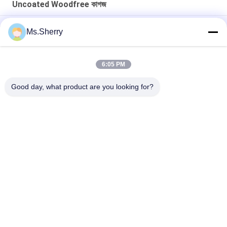
Uncoated Woodfree কাগজ
স্কুলের পাঠ্যপুস্তক মুদ্রণের জন্য অসচ্ছল উডফ্রী পেপার সাদা রঙের কালি
Ms.Sherry
সিবি সিএফবি সিএফ 9.5 '' x 11 '' তাপীয় প্রিন্টারের জন্য কার্বনলেস কাগজ এনসিআর পেপার
পরিষ্কার চিত্র
6:05 PM
বিজ্ঞাপন টিয়ার প্রতিরোধের জন্য বায়োডেগ্রেডেবল 160 ম 200 ম সিন্থেটিক স্টোন পেপার
Good day, what product are you looking for?
সব
Uncoated Woodfree 
অফসেট মুদ্রণ কাগজ
কাগজ
চকচকে লেপা কাগজ
ফুড গ্রেড পেপার রোল
চকচকে শিল্প কাগজ
PE লেপা কাগজ