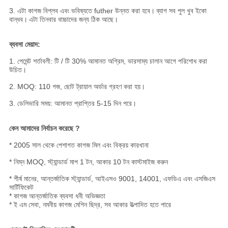
3. এটা কাগজ বিপ্লব এবং ভবিষ্যতে futher উন্নত করা হবে।
ব্যাগ সব পুল খুব ইকো
বান্ধব।
এটা তিনবার বাচ্চাদের জন্য ঠিক আছে।
ব্যবসা মেয়াদ:
1. পেমেন্ট শর্তাবলী: টি / টি 30% আমানত অগ্রিম, ভারসাম্য চালান আগে পরিশোধ করা
উচিত।
2. MOQ: 110 গজ, ছোট ট্রায়াল অর্ডার গ্রহণ করা হয়।
3. ডেলিভারি সময়: আমানত প্রাপ্তির 5-15 দিন পরে।
কেন আমাদের নির্বাচন করেছে ?
* 2005 সাল থেকে পেশাগত কাগজ মিল এবং বিক্রয় কারখানা
* নিম্ন MOQ, স্ট্যান্ডার্ড মাপ 1 টন, আকার 10 টন কাস্টমাইজ করুন
* শীর্ষ মানের, আন্তর্জাতিক স্ট্যান্ডার্ড, আইএসও 9001, 14001, এফডিএ এবং এসজিএস
সার্টিফিকেট
* কাগজ আন্তর্জাতিক ব্যবসা ধনী অভিজ্ঞতা
* ই এম সেবা, নমনীয় কাগজ মেশিন ছিদ্র, সব আকার উত্পাদিত হতে পারে