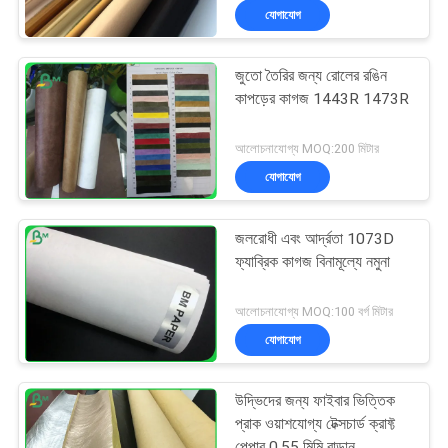
যোগাযোগ
জুতো তৈরির জন্য রোলের রঙিন
কাপড়ের কাগজ 1443R 1473R
আলোচনাযোগ্য MOQ:200 মিটার
যোগাযোগ
জলরোধী এবং আর্দ্রতা 1073D
ফ্যাব্রিক কাগজ বিনামূল্যে নমুনা
আলোচনাযোগ্য MOQ:100 বর্গ মিটার
যোগাযোগ
উদ্ভিদের জন্য ফাইবার ভিত্তিক
প্রাক ওয়াশযোগ্য টেক্সচার্ড ক্রাফ্ট
পেপার 0.55 মিমি বাড়ান