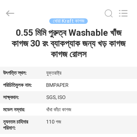
2026
GUANGZHOU
BMPAPER
CO.,LTD.
All
ধোয়া Kraft কাগজ
Rights
Reserved.
0.55 মিমি পুরুত্ব Washable খাঁজ
বাড়ি
কাগজ 30 রং ব্যাকপ্যাক জন্য খড় কাগজ
পণ্য
কাগজ রোলস
আমাদের
উৎপত্তি স্থল:
যুক্তরাষ্ট্র
সম্বন্ধে
পরিচিতিমুলক নাম:
BMPAPER
সাক্ষ্যদান:
SGS, ISO
কারখানা
মডেল নম্বার:
ধাঁধা কাঁচা কাগজ
পরিদর্শন
ন্যূনতম চাহিদার
110 গজ
পরিমাণ:
গুণমান