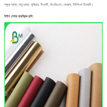
সমুদ্র দ্বারা, বায়ু দ্বারা, কুরিয়ার, টিএনটি, ডিএইচএল, ফেডেক্স, ইউপিএস ইত্যাদি।
টাইপ পেপার ফ্যাব্রিক ছবি: