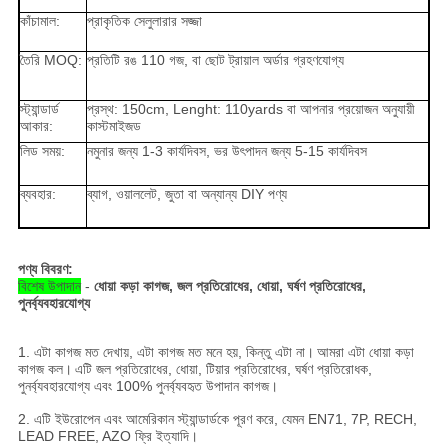
কাঁচামাল:
প্রাকৃতিক সেলুলারার সজ্জা
তৈরি MOQ:
প্রতিটি রঙ 110 গজ, বা ছোট ট্রায়াল অর্ডার গ্রহণযোগ্য
স্ট্যান্ডার্ড
প্রস্থ: 150cm, Lenght: 110yards বা আপনার প্রয়োজন অনুযায়ী
আকার:
কাস্টমাইজড
লিড সময়:
নমুনার জন্য 1-3 কার্যদিবস, ভর উৎপাদন জন্য 5-15 কার্যদিবস
ব্যবহার:
ব্যাগ, ওয়াললেট, জুতা বা অন্যান্য DIY পণ্য
পণ্য বিবরণ:
বিশেষ উপাদান
-
ধোয়া কড়া কাগজ, জল প্রতিরোধের, ধোয়া, ঘর্ষণ প্রতিরোধের,
পুনর্ব্যবহারযোগ্য
1. এটা কাগজ মত দেখায়, এটা কাগজ মত মনে হয়, কিন্তু এটা না।
আমরা এটা ধোয়া কড়া
কাগজ কল।
এটি জল প্রতিরোধের, ধোয়া, টিয়ার প্রতিরোধের, ঘর্ষণ প্রতিরোধক,
পুনর্ব্যবহারযোগ্য এবং 100% পুনর্ব্যবহৃত উপাদান কাগজ।
2. এটি ইউরোপেন এবং আমেরিকান স্ট্যান্ডার্ডকে পূরণ করে, যেমন EN71, 7P, RECH,
LEAD FREE, AZO ফ্রি ইত্যাদি।