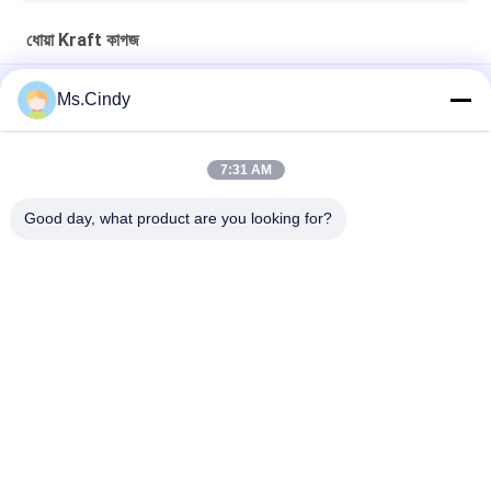
ধোয়া Kraft কাগজ
প্রতিরোধের ওয়াশযোগ্য ক্রাফ্ট পেপার ফ্যাব্রিক নরম ইকোটি পরুন - বন্ধুত্বপূর্ণ
Ms.Cindy
শক্ত পরিধানের ফ্যাব্রিক ক্রাফ্ট পেপার 0.55 মিমি অরিজিনাল ওয়াশড পেপার রোল
7:31 AM
ফ্যাশন হ্যান্ডব্যাগের জন্য 150 সেমি * 100 মি আর্দ্রতা প্রুফ 0.55 মিমি ধোয়াযোগ্য
ক্র্যাফ্ট পেপার
Good day, what product are you looking for?
সব
Uncoated Woodfree 
অফসেট মুদ্রণ কাগজ
কাগজ
চকচকে লেপা কাগজ
ফুড গ্রেড পেপার রোল
চকচকে শিল্প কাগজ
PE লেপা কাগজ