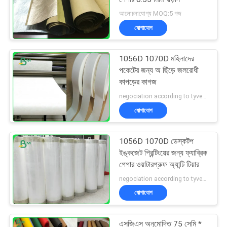
আলোচনাযোগ্য MOQ:5 গজ
যোগাযোগ
1056D 1070D মহিলাদের
পকেটের জন্য অ ছিঁড়ে জলরোধী
কাপড়ের কাগজ
negociation according to tyvek paper customized size and quantity MOQ:100 স্কয়ার মিটার
যোগাযোগ
1056D 1070D ডেস্কটপ
ইঙ্কজেট প্রিন্টিংয়ের জন্য ফ্যাব্রিক
পেপার ওয়াটারপ্রুফ অ্যান্টি টিয়ার
negociation according to tyvek paper customized size and quantity MOQ:100 স্কয়ার মিটার
যোগাযোগ
এসজিএস অনুমোদিত 75 সেমি *