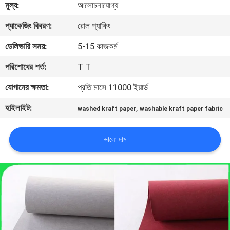
মূল্য:
আলোচনাযোগ্য
নিয়ন্ত্রণ
প্যাকেজিং বিবরণ:
রোল প্যাকিং
আমাদের
ডেলিভারি সময়:
5-15 কাজকর্ম
সাথে
পরিশোধের শর্ত:
T T
যোগাযোগ
যোগানের ক্ষমতা:
প্রতি মাসে 11000 ইয়ার্ড
হাইলাইট:
,
washed kraft paper
washable kraft paper fabric
খবর
ভালো দাম
মামলা
সাইট
ম্যাপ