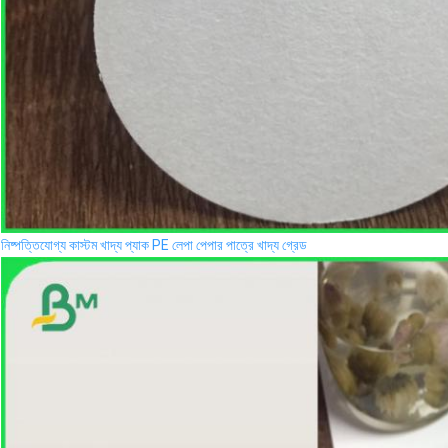
নিষ্পত্তিযোগ্য কাস্টম খাদ্য প্যাক PE লেপা পেপার পাত্রে খাদ্য গ্রেড