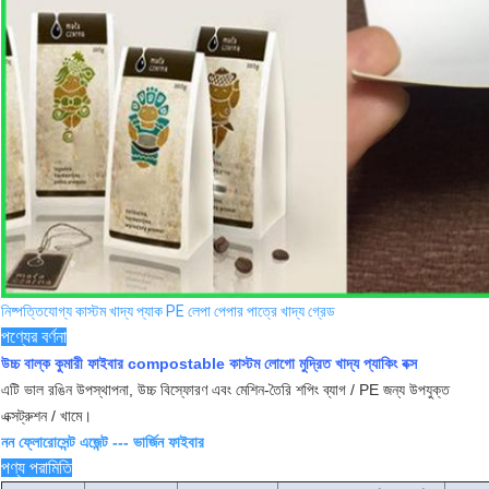
নিষ্পত্তিযোগ্য কাস্টম খাদ্য প্যাক PE লেপা পেপার পাত্রে খাদ্য গ্রেড
পণ্যের বর্ণনা
উচ্চ বাল্ক কুমারী ফাইবার compostable কাস্টম লোগো মুদ্রিত খাদ্য প্যাকিং বক্স
এটি ভাল রঙিন উপস্থাপনা, উচ্চ বিস্ফোরণ এবং মেশিন-তৈরি শপিং ব্যাগ / PE জন্য উপযুক্ত
এক্সট্রুশন / খামে।
নন ফ্লোরোসেন্ট এজেন্ট ---
ভার্জিন ফাইবার
পণ্য পরামিতি