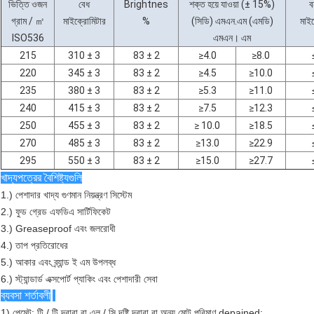
ভিত্তি ওজন
বেধ
Brightnes
শক্ত হয়ে যাওয়া (± 15%)
ব
গ্রাম / ㎡
মাইক্রোমিটার
%
(সিডি) এমএন.এম (এমডি)
মাইক
ISO536
এমএন। এম
215
310 ± 3
83 ± 2
≥4.0
≥8.0
220
345 ± 3
83 ± 2
≥4.5
≥10.0
235
380 ± 3
83 ± 2
≥5.3
≥11.0
240
415 ± 3
83 ± 2
≥7.5
≥12.3
250
455 ± 3
83 ± 2
≥
10.0
≥18.5
270
485 ± 3
83 ± 2
≥13.0
≥22.9
295
550 ± 3
83 ± 2
≥15.0
≥27.7
খাদ্যপত্রের বৈশিষ্ট্যগুলি
1.) পেশাদার খাদ্য গুণমান নিয়ন্ত্রণ সিস্টেম
2.) ফুড গ্রেড এফডিএ সার্টিফিকেট
3.) Greaseproof এবং জলরোধী
4.) তাপ প্রতিরোধের
5.) আকার এবং ব্র্যান্ড ই এম উপলব্ধ
6.) স্ট্যান্ডার্ড এক্সপোর্ট প্যাকিং এবং পেশাদারী সেবা
ব্যবসা শর্তাবলী
1) পেমেন্ট: টি / টি দ্বারা বা এল / সি দৃষ্টি দ্বারা বা অন্য মোট পরিমাণ depained;