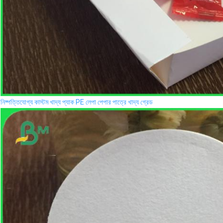
নিষ্পত্তিযোগ্য কাস্টম খাদ্য প্যাক PE লেপা পেপার পাত্রে খাদ্য গ্রেড