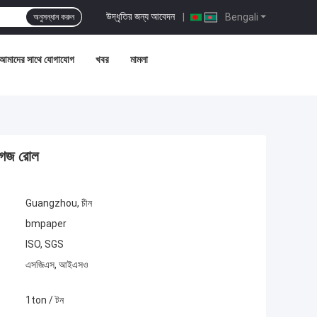
উদ্ধৃতির জন্য আবেদন
|
Bengali
অনুসন্ধান করুন
আমাদের সাথে যোগাযোগ
খবর
মামলা
কাগজ রোল
Guangzhou, চীন
bmpaper
ISO, SGS
এসজিএস, আইএসও
1ton / টন