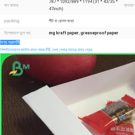
787 * 1092/889 * 1194 (31 * 43/35 *
মান আকার:
ব্যবহার 
47inch)
packing:
শীট বা রোলস মধ্যে
বিশেষভাবে তুলে ধরা:
mg kraft paper
,
greaseproof paper
পণ্য প্রদর্শনী
নিষ্পত্তিযোগ্য কাস্টম খাদ্য প্যাক PE লেপা পেপার পাত্রে খাদ্য গ্রেড