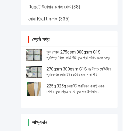
Rugেউখেলান কাগজ বোর্ড
(38)
ধোয়া Kraft কাগজ
(335)
শ্রেষ্ঠ পণ্য
ফুড গ্রেড 275gsm 300gsm C1S
প্রলিপ্ত ব্লিচ কার্ড শীট ফুড প্যাকেজিং বক্সের জন্য
270gsm 300gsm C1S প্রলিপ্ত মেডিসিন
প্যাকেজিং হোয়াইট ফোল্ডিং বক্স বোর্ড শীট
225g 325g হোয়াইট প্রলিপ্ত ক্রাফ্ট ব্যাক
পেপার ফুড গ্রেড ফাস্ট ফুড বক্স উপাদান
Material
সাক্ষ্যদান