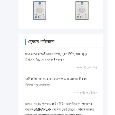
ক্রেতার পর্যালোচনা
সাদা কাগন কাগজ! ভয়ঙ্কর পণ্য, দ্রুত শিপিং, মহান মূল্য ....
হিসাবে বর্ণিত, কোন সমস্যা! ধন্যবাদ
—— স্টিফেন স্মিথ
আমি c1s কাগজ কেনা, মহান পণ্য এবং চমৎকার বিক্রয়।
বিশেষত প্যাকেজ জন্য।
—— জোরান বোজিক
ভাল মানের বন্ড কাগজ এবং ইন-টাইম অনলাইন সেবা প্রদানের
মাধ্যমে BMPAPER- এর ভাল সেবা রয়েছে। আপনি সবসময়