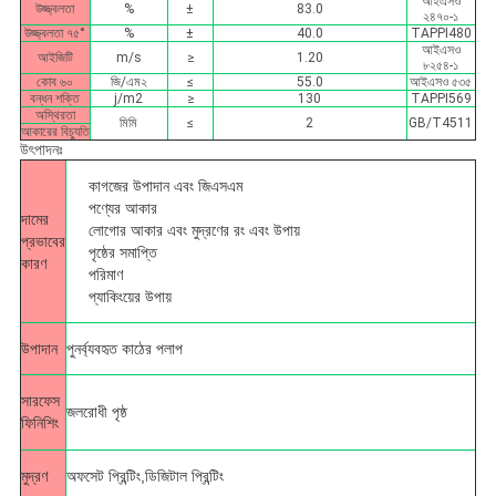
আইএসও
উজ্জ্বলতা
%
±
83.0
২৪৭০-১
উজ্জ্বলতা ৭৫°
%
±
40.0
TAPPI480
আইএসও
আইজিটি
m/s
≥
1.20
৮২৫৪-১
কোব ৬০
জি/এম২
≤
55.0
আইএসও ৫৩৫
বন্ধন শক্তি
j/m2
≥
130
TAPPI569
অস্থিরতা
মিমি
≤
2
GB/T4511
আকারের বিচ্যুতি
উৎপাদনঃ
কাগজের উপাদান এবং জিএসএম
পণ্যের আকার
দামের
লোগোর আকার এবং মুদ্রণের রং এবং উপায়
প্রভাবের
পৃষ্ঠের সমাপ্তি
কারণ
পরিমাণ
প্যাকিংয়ের উপায়
উপাদান
পুনর্ব্যবহৃত কাঠের পলাপ
সারফেস
জলরোধী পৃষ্ঠ
ফিনিশিং
মুদ্রণ
অফসেট প্রিন্টিং,ডিজিটাল প্রিন্টিং