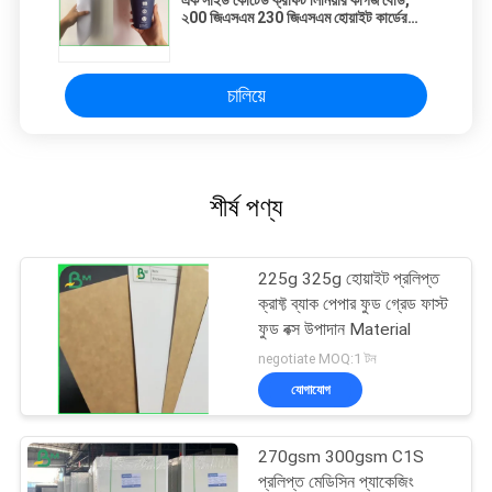
২00 জিএসএম 230 জিএসএম হোয়াইট কার্ডের
কাগজ
চালিয়ে
শীর্ষ পণ্য
225g 325g হোয়াইট প্রলিপ্ত
ক্রাফ্ট ব্যাক পেপার ফুড গ্রেড ফাস্ট
ফুড বক্স উপাদান Material
negotiate MOQ:1 টন
যোগাযোগ
270gsm 300gsm C1S
প্রলিপ্ত মেডিসিন প্যাকেজিং