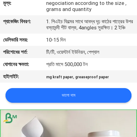
মূল্য:
negociation according to the size ,
নিয়ন্ত্রণ
grams and quantity
প্যাকেজিং বিবরণ:
1. পিএইচ ফিল্মের সাথে আবদ্ধ দৃঢ় কাঠের পাত্রের উপর
আমাদের
বস্তাবন্দী শীট বাল্ক, 4angles সুরক্ষিত। 2 ইঞ্চি
সাথে
ডেলিভারি সময়:
10-15 দিন
যোগাযোগ
পরিশোধের শর্ত:
টি/টি, ওয়েস্টার্ন ইউনিয়ন, পেপ্যাল
যোগানের ক্ষমতা:
প্রতি মাসে 500,000 টন
খবর
হাইলাইট:
,
mg kraft paper
greaseproof paper
মামলা
ভালো দাম
সাইট
ম্যাপ