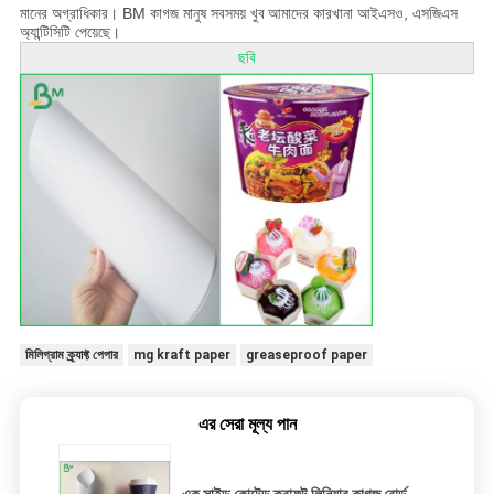
মানের অগ্রাধিকার। BM কাগজ মানুষ সবসময় খুব
আমাদের কারখানা আইএসও, এসজিএস
অ্যান্টিসিটি পেয়েছে।
ছবি
মিলিগ্রাম ক্র্যাফ্ট পেপার
mg kraft paper
greaseproof paper
এর সেরা মূল্য পান
এক সাইড কোটেড ক্রাফট লিনিয়ার কাগজ বোর্ড,