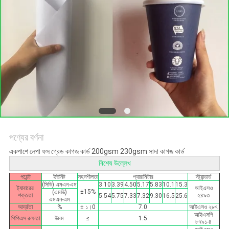
গোপনীয়তা
নীতি
পণ্যের বর্ণনা
একপাশে লেপা ফস গ্রেড কাগজ কার্ড 200gsm 230gsm সাদা কাগজ কার্ড
বিশেষ উল্লেখ
পয়েন্ট
ইউনিট
সহনশীলতা
প্যারামিটার
স্ট্যান্ডার্ড
(সিডি) এমএন∙এম
3.10
3.39
4.50
5.17
5.83
10.1
15.3
ট্যাবারের
আইএসও
±15%
(এমডি)
শক্ততা
২৪৯৩
5.54
5.75
7.33
7.32
9.30
16.5
25.6
এমএন∙এম
আর্দ্রতা
%
± ১।0
7.0
আইএসও ২৮৭
আইএসপি
পিপিএস রুক্ষতা
উমম
≤
1.5
৮৭৯১-৪