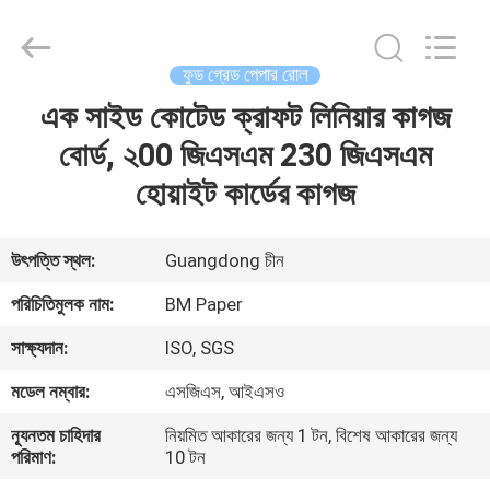
2026
GUANGZHOU
BMPAPER
CO.,LTD.
All
ফুড গ্রেড পেপার রোল
Rights
Reserved.
এক সাইড কোটেড ক্রাফট লিনিয়ার কাগজ
বাড়ি
বোর্ড, ২00 জিএসএম 230 জিএসএম
পণ্য
হোয়াইট কার্ডের কাগজ
আমাদের
উৎপত্তি স্থল:
Guangdong চীন
সম্বন্ধে
পরিচিতিমুলক নাম:
BM Paper
সাক্ষ্যদান:
ISO, SGS
কারখানা
মডেল নম্বার:
এসজিএস, আইএসও
পরিদর্শন
ন্যূনতম চাহিদার
নিয়মিত আকারের জন্য 1 টন, বিশেষ আকারের জন্য
পরিমাণ:
10 টন
গুণমান