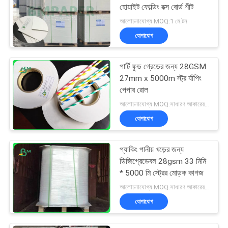
হোয়াইট ফোল্ডিং বক্স বোর্ড শীট
আলোচনাযোগ্য MOQ:1 মে.টন
যোগাযোগ
পার্টি ফুড গ্রেডের জন্য 28GSM
27mm x 5000m স্ট্র র্যাপিং
পেপার রোল
আলোচনাযোগ্য MOQ:সাধারণ আকারের জন্য 1 টন এবং বিশেষ আকারের জন্য 10 টন
যোগাযোগ
প্যাকিং পানীয় খড়ের জন্য
ডিজিগ্রেডেবল 28gsm 33 মিমি
* 5000 মি স্ট্রের মোড়ক কাগজ
আলোচনাযোগ্য MOQ:সাধারণ আকারের জন্য 1 টন এবং বিশেষ আকারের জন্য 10 টন
যোগাযোগ