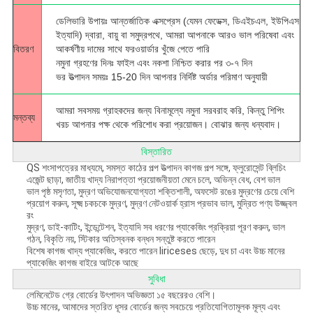
ডেলিভারি উপায়ঃ আন্তর্জাতিক এক্সপ্রেস (যেমন ফেডেক্স, ডিএইচএল, ইউপিএস
ইত্যাদি) দ্বারা, বায়ু বা সমুদ্রপথে, আমরা আপনাকে আরও ভাল পরিষেবা এবং
বিতরণ
আকর্ষণীয় দামের সাথে ফরওয়ার্ডার খুঁজে পেতে পারি
নমুনা গ্রহণের দিনঃ ফাইল এবং নকশা নিশ্চিত করার পর ৩-৭ দিন
ভর উত্পাদন সময়ঃ 15-20 দিন আপনার নির্দিষ্ট অর্ডার পরিমাণ অনুযায়ী
আমরা সবসময় গ্রাহকদের জন্য বিনামূল্যে নমুনা সরবরাহ করি, কিন্তু শিপিং
মন্তব্য
খরচ আপনার পক্ষ থেকে পরিশোধ করা প্রয়োজন। বোঝার জন্য ধন্যবাদ।
বিস্তারিত
QS শংসাপত্রের মাধ্যমে, সমস্ত কাঠের পল্প উত্পাদন কাগজ পল্প সঙ্গে, ফ্লুরোসেন্ট ব্লিচিং
এজেন্ট ছাড়া, জাতীয় খাদ্য নিরাপত্তা প্রয়োজনীয়তা মেনে চলে, অভিন্ন বেধ, বেশ ভাল
ভাল পৃষ্ঠ মসৃণতা, মুদ্রণ অভিযোজনযোগ্যতা শক্তিশালী, অফসেট রঙের মুদ্রণের চেয়ে বেশি
প্রয়োগ করুন, সূক্ষ্ম চকচকে মুদ্রণ, মুদ্রণ নেটওয়ার্ক হ্রাস প্রভাব ভাল, মুদ্রিত পণ্য উজ্জ্বল
রং
মুদ্রণ, ডাই-কাটিং, ইন্ডেন্টেশন, ইত্যাদি সব ধরণের প্যাকেজিং প্রক্রিয়া পূরণ করুন, ভাল
গঠন, বিকৃতি নয়, স্টিকার অতিস্বনক বন্ধন সন্তুষ্ট করতে পারেন
বিশেষ কাগজ খাদ্য প্যাকেজিং, করতে পারেন liriceses ছেড়ে, দুধ চা এবং উচ্চ মানের
প্যাকেজিং কাগজ বাইরে আটকে আছে
সুবিধা
লেমিনেটেড গ্রে বোর্ডের উৎপাদন অভিজ্ঞতা ১৫ বছরেরও বেশি।
উচ্চ মানের, আমাদের স্তরিত ধূসর বোর্ডের জন্য সবচেয়ে প্রতিযোগিতামূলক মূল্য এবং