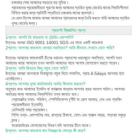
চমৎকার সেবা আমাদের সবচেয়ে বড় সুবিধা।
গ্রাহকদের প্রয়োজনীয়তা পূরণের জন্য আমাদের স্তরিত ধূসর বোর্ডের মানের স্থিতিশীলতা
নিশ্চিত করার জন্য প্রতিটি পদ্ধতিতে চমৎকার মানের ব্যবস্থা।
যে কোন বিশেষ আকার আমরা আমাদের গ্রাহকদের জন্য তৈরি করতে পারি আমাদের স্তরিত
ধূসর বোর্ডের জন্য।
প্রায়শই জিজ্ঞাসিত প্রশ্ন
1প্রশ্ন: আপনি কি কারখানা বা ট্রেডিং কোম্পানি?
উত্তরঃ আমরা ISO 9001 14001 SGS এর সাথে একটি কারখানা
2প্রশ্ন: আপনার কারখানা কোথায় অবস্থিত? আমি কীভাবে সেখানে যেতে পারি?
উত্তরঃ আমাদের কারখানাটি চীনের গুয়াংডং প্রদেশের গুয়াংজুতে অবস্থিত, আপনি যখন
আমাদের কাছে আসবেন তখন আপনি আমাদের সাথে আগাম যোগাযোগ করতে পারেন।
3প্রশ্ন: আমি কিভাবে কিছু নমুনা পেতে পারি?
উত্তরঃ আমরা আপনাকে বিনামূল্যে নমুনা দিতে সম্মানিত, প্রায় 4-5days আপনার হাত
এসেছিলেন।
4প্রশ্নঃ আপনার ধূসর কার্ডবোর্ডের অর্ডার কিভাবে করবেন?
অনুগ্রহ করে আমাদের ইমেইল বা ফ্যাক্সের মাধ্যমে আপনার ক্রয় আদেশ পাঠান। আপনার
অর্ডারের জন্য আমাদের নিম্নলিখিত তথ্য জানতে হবে।
প্রোডাক্টের তথ্য- পরিমাণ, স্পেসিফিকেশন (শীট বা রোল আকার, বেধ এবং প্যাকিং
প্রয়োজনীয়তা ইত্যাদি)
ডেলিভারি সময় প্রয়োজন।
শিপিং তথ্য- কোম্পানির নাম, রাস্তার ঠিকানা, ফোন এবং ফ্যাক্স নম্বর, গন্তব্য সমুদ্র
বন্দর।
ফরোয়ার্ডারের যোগাযোগের বিবরণ যদি আপনার চীনে থাকে।
5প্রশ্ন: আপনার কারখানা মান নিয়ন্ত্রণের ক্ষেত্রে কী করে?