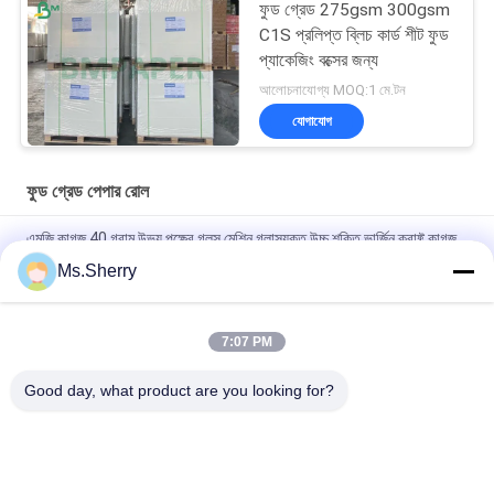
ফুড গ্রেড 275gsm 300gsm
C1S প্রলিপ্ত ব্লিচ কার্ড শীট ফুড
প্যাকেজিং বক্সের জন্য
আলোচনাযোগ্য MOQ:1 মে.টন
যোগাযোগ
ফুড গ্রেড পেপার রোল
এমজি কাগজ 40 গ্রাম উভয় পক্ষের গ্লস মেশিন গ্লাসযুক্ত উচ্চ শক্তি ভার্জিন ক্রাফ্ট কাগজ
Ms.Sherry
৮০/৯০ গ্রাম ডাবল সাইড সলিড ব্ল্যাক ক্রাফট পেপার ফুড গ্রেড নটস ও শুকনো ফল
প্যাকেজিংয়ের জন্য
7:07 PM
BMPAPER উচ্চ শ্বাস প্রশ্বাসের টেক্সচারযুক্ত তামাক রোলিং পেপার 25gsm ছোট
রোলস
Good day, what product are you looking for?
সব