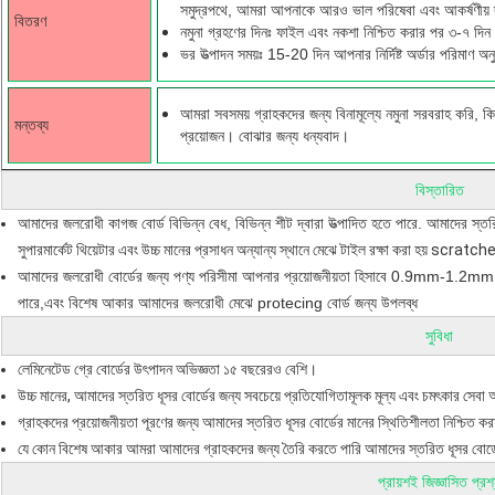
সমুদ্রপথে, আমরা আপনাকে আরও ভাল পরিষেবা এবং আকর্ষণীয় দাম
বিতরণ
নমুনা গ্রহণের দিনঃ ফাইল এবং নকশা নিশ্চিত করার পর ৩-৭ দিন
ভর উত্পাদন সময়ঃ 15-20 দিন আপনার নির্দিষ্ট অর্ডার পরিমাণ অনুয
আমরা সবসময় গ্রাহকদের জন্য বিনামূল্যে নমুনা সরবরাহ করি, 
মন্তব্য
প্রয়োজন। বোঝার জন্য ধন্যবাদ।
বিস্তারিত
আমাদের জলরোধী কাগজ বোর্ড বিভিন্ন বেধ, বিভিন্ন শীট দ্বারা উত্পাদিত হতে পারে. আমাদের স্তর
সুপারমার্কেট থিয়েটার এবং উচ্চ মানের প্রসাধন অন্যান্য স্থানে মেঝে টাইল রক্ষা করা হয় scratc
আমাদের জলরোধী বোর্ডের জন্য পণ্য পরিসীমা আপনার প্রয়োজনীয়তা হিসাবে 0.9mm-1.2mm থেক
পারে,এবং বিশেষ আকার আমাদের জলরোধী মেঝে protecing বোর্ড জন্য উপলব্ধ
সুবিধা
লেমিনেটেড গ্রে বোর্ডের উৎপাদন অভিজ্ঞতা ১৫ বছরেরও বেশি।
উচ্চ মানের, আমাদের স্তরিত ধূসর বোর্ডের জন্য সবচেয়ে প্রতিযোগিতামূলক মূল্য এবং চমৎকার সেবা 
গ্রাহকদের প্রয়োজনীয়তা পূরণের জন্য আমাদের স্তরিত ধূসর বোর্ডের মানের স্থিতিশীলতা নিশ্চিত কর
যে কোন বিশেষ আকার আমরা আমাদের গ্রাহকদের জন্য তৈরি করতে পারি আমাদের স্তরিত ধূসর বোর্
প্রায়শই জিজ্ঞাসিত প্রশ