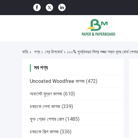
বাড়ি
পণ্য
গ্রে চিপবোর্ড
১০০% পুনর্ব্যবহৃত মিশ্র সজ্জা শক্ত ধূসর বোর্ড পেপার
সব পণ্য
Uncoated Woodfree কাগজ
(472)
অফসেট মুদ্রণ কাগজ
(610)
চকচকে লেপা কাগজ
(339)
ফুড গ্রেড পেপার রোল
(1485)
চকচকে শিল্প কাগজ
(336)