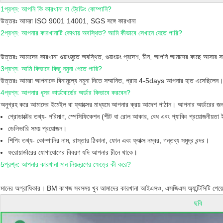
1প্রশ্ন: আপনি কি কারখানা বা ট্রেডিং কোম্পানি?
উত্তরঃ আমরা ISO 9001 14001, SGS সঙ্গে কারখানা
2প্রশ্ন: আপনার কারখানাটি কোথায় অবস্থিত? আমি কীভাবে সেখানে যেতে পারি?
উত্তরঃ আমাদের কারখানা গুয়াংজুতে অবস্থিত, গুয়াংডং প্রদেশ, চীন, আপনি আমাদের কাছে আসা
3প্রশ্ন: আমি কিভাবে কিছু নমুনা পেতে পারি?
উত্তরঃ আমরা আপনাকে বিনামূল্যে নমুনা দিতে সম্মানিত, প্রায় 4-5days আপনার হাত এসেছিলেন।
4প্রশ্ন: আপনার ধূসর কার্ডবোর্ডের অর্ডার কিভাবে করবেন?
অনুগ্রহ করে আমাদের ইমেইল বা ফ্যাক্সের মাধ্যমে আপনার ক্রয় আদেশ পাঠান। আপনার অর্ডারের জ
প্রোডাক্টের তথ্য- পরিমাণ, স্পেসিফিকেশন (শীট বা রোল আকার, বেধ এবং প্যাকিং প্রয়োজনীয়তা ই
ডেলিভারি সময় প্রয়োজন।
শিপিং তথ্য- কোম্পানির নাম, রাস্তার ঠিকানা, ফোন এবং ফ্যাক্স নম্বর, গন্তব্য সমুদ্র বন্দর।
ফরোয়ার্ডারের যোগাযোগের বিবরণ যদি আপনার চীনে থাকে।
5প্রশ্ন: আপনার কারখানা মান নিয়ন্ত্রণের ক্ষেত্রে কী করে?
মানের অগ্রাধিকার। BM কাগজ সবসময় খুব
আমাদের কারখানা আইএসও, এসজিএস অ্যান্টিসিটি পেয়
ছবি