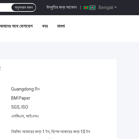
উদ্ধৃতির জন্য আবেদন
|
Bengali
অনুসন্ধান করুন
আমাদের সাথে যোগাযোগ
খবর
মামলা
ি
Guangdong চীন
BM Paper
SGS, ISO
এসজিএস, আইএসও
নিয়মিত আকারের জন্য 1 টন, বিশেষ আকারের জন্য 10 টন