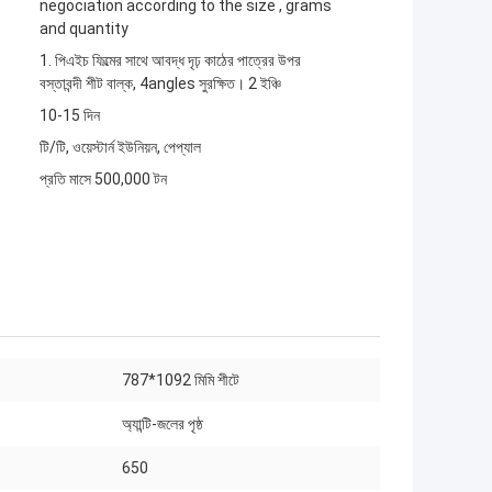
negociation according to the size , grams
and quantity
1. পিএইচ ফিল্মের সাথে আবদ্ধ দৃঢ় কাঠের পাত্রের উপর
বস্তাবন্দী শীট বাল্ক, 4angles সুরক্ষিত। 2 ইঞ্চি
10-15 দিন
টি/টি, ওয়েস্টার্ন ইউনিয়ন, পেপ্যাল
প্রতি মাসে 500,000 টন
787*1092 মিমি শীটে
অ্যান্টি-জলের পৃষ্ঠ
650