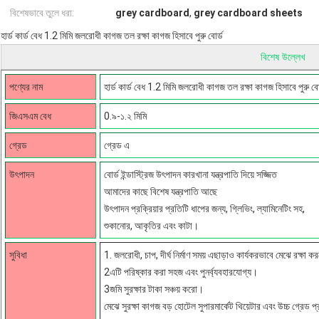
বিশেষভাবে তুলে ধরা:
grey cardboard
,
grey cardboard sheets
হার্ড কার্ড বেধ 1.2 মিমি জলরোধী কাগজ তল রক্ষা কাগজ হিসাবে পুরু বোর্ড
বিশেষ উল্লেখ
পণ্যের নাম
হার্ড কার্ড বেধ 1.2 মিমি জলরোধী কাগজ তল রক্ষা কাগজ হিসাবে পুরু বো
জিএসএম বেধ
0.৯-১.২ মিমি
গ্রেড
গ্রেড এ
উৎপাদন
বোর্ড ইন্ডাস্ট্রিজ উৎপাদন কারখানা যন্ত্রপাতি দিয়ে সজ্জিত
আমাদের কাছে বিশেষ যন্ত্রপাতি আছে
উৎপাদন প্রক্রিয়ার প্রতিটি ধাপের জন্য, গ্লিভিং, ল্যামিনেটিং সহ,
শুকানোর, আকৃতির এবং কাটা।
সুবিধা
1. জলরোধী, চাপ, দীর্ঘ নির্মাণ সময় এছাড়াও কার্যকরভাবে মেঝে রক্ষা 
2এটি পরিষ্কার করা সহজ এবং পুনর্ব্যবহারযোগ্য।
3জমি সুরক্ষার টাকা সঞ্চয় করো।
মেঝে সুরক্ষা কাগজ বড় হোটেল সুপারমার্কেট থিয়েটার এবং উচ্চ গ্রেড 