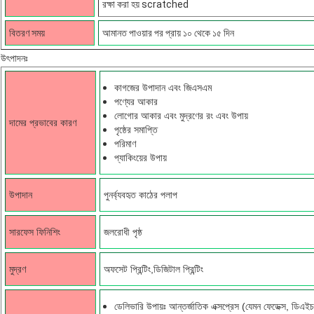
রক্ষা করা হয় scratched
বিতরণ সময়
আমানত পাওয়ার পর প্রায় ১০ থেকে ১৫ দিন
উৎপাদনঃ
কাগজের উপাদান এবং জিএসএম
পণ্যের আকার
লোগোর আকার এবং মুদ্রণের রং এবং উপায়
দামের প্রভাবের কারণ
পৃষ্ঠের সমাপ্তি
পরিমাণ
প্যাকিংয়ের উপায়
উপাদান
পুনর্ব্যবহৃত কাঠের পলাপ
সারফেস ফিনিশিং
জলরোধী পৃষ্ঠ
মুদ্রণ
অফসেট প্রিন্টিং,ডিজিটাল প্রিন্টিং
ডেলিভারি উপায়ঃ আন্তর্জাতিক এক্সপ্রেস (যেমন ফেডেক্স, ডিএইচএ