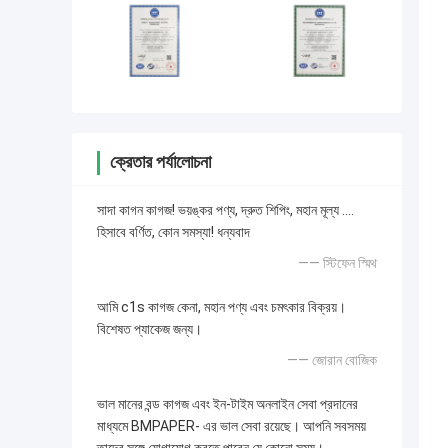
ক্রেতার পর্যালোচনা
সাদা কাগন কাগজ! ভয়ঙ্কর পণ্য, দ্রুত শিপিং, মহান মূল্য ....
হিসাবে বর্ণিত, কোন সমস্যা! ধন্যবাদ
—— স্টিফেন স্মিথ
আমি c1s কাগজ কেনা, মহান পণ্য এবং চমৎকার বিক্রয়।
বিশেষত প্যাকেজ জন্য।
—— জোরান বোজিক
ভাল মানের বন্ড কাগজ এবং ইন-টাইম অনলাইন সেবা প্রদানের
মাধ্যমে BMPAPER- এর ভাল সেবা রয়েছে। আপনি সবসময়