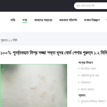
বাড়ি
পণ্য
আমাদের সম্বন্ধে
কারখানা পরিদর্শন
গুণমান নিয়ন্ত্রণ
 পুরুত্ব ১.২ মিমি
১০০% পুনর্ব্যবহৃত মিশ্র সজ্জা শক্ত ধূসর বোর্ড পেপার পুরুত্ব ১.২ মিম
পণ্যের বিবরণ:
উৎপত্তি স্থল:
পরিচিতিমুলক নাম:
সাক্ষ্যদান:
মডেল নম্বার:
প্রদান:
ন্যূনতম চাহিদার পরিমাণ: