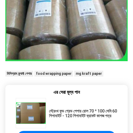
মিলিগ্রাম ক্র্যাফ্ট পেপার
food wrapping paper
mg kraft paper
এর সেরা মূল্য পান
স্ট্রেংথ ফুড গ্রেড পেপার রোল 70 * 100 সেমি 60
গিগাবাইট - 120 গিগাবাইট ক্রাফট কাগজ পত্র