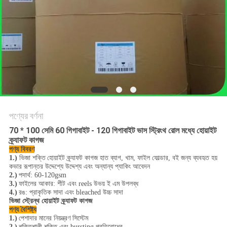
গোপনীয়তা
নীতি
পণ্যের বর্ণনা
70 * 100 সেমি 60 গিগাবাইট - 120 গিগাবাইট ভাস স্ট্রিংথ রোল মধ্যে হোয়াইট
ক্র্যাফট কাগজ
পণ্য বিবরণ
1.)
ভিজা শক্তি
হোয়াইট ক্র্যাফট কাগজ হাত ব্যাগ, খাম, ফাইল ফোল্ডার, বই জন্য ব্যবহৃত হয়
কভার রূপান্তর উদ্দেশ্যে উদ্দেশ্য এবং অন্যান্য প্যাকিং আবেদন
2.)
পদার্থ: 60-120gsm
3.)
ফাইলের আকার: শীট এবং reels উভয় ই এম উপলব্ধ
4.)
রঙ: প্রাকৃতিক সাদা এবং bleached উচ্চ সাদা
ভিজা স্ট্রেন্থ হোয়াইট ক্র্যাফট কাগজ
পণ্য বৈশিষ্ট্য
1.)
পেশাদার মানের নিয়ন্ত্রণ সিস্টেম
2.)
শক্তিশালী শক্তি এবং bursting প্রতিরোধের