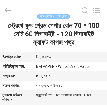
2026
GUANGZHOU
BMPAPER
CO.,LTD.
All
ফুড গ্রেড পেপার রোল
Rights
Reserved.
স্ট্রেংথ ফুড গ্রেড পেপার রোল 70 * 100
বাড়ি
সেমি 60 গিগাবাইট - 120 গিগাবাইট
পণ্য
ক্রাফট কাগজ পত্র
আমাদের
উৎপত্তি স্থল:
চীন, গুয়াংডং
সম্বন্ধে
পরিচিতিমুলক নাম:
BM PAPER - White Craft Paper
সাক্ষ্যদান:
ISO, SGS
কারখানা
মডেল নম্বার:
এসজিএস, আইএসও
পরিদর্শন
ন্যূনতম চাহিদার
স্ট্যান্ডার্ড মাপ 1 টন, অন্যান্য আকার 10 টন
পরিমাণ:
গুণমান