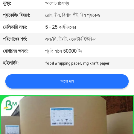
মূল্য:
আলোচনাযোগ্য
নিয়ন্ত্রণ
প্যাকেজিং বিবরণ:
রোল, রীল, বিশাল শীট, রিম প্যাকেজ
আমাদের
ডেলিভারি সময়:
5 - 25 কার্যদিবসের
সাথে
পরিশোধের শর্ত:
এল/সি, টি/টি, ওয়েস্টার্ন ইউনিয়ন
যোগাযোগ
যোগানের ক্ষমতা:
প্রতি মাসে 50000 টন
হাইলাইট:
,
food wrapping paper
mg kraft paper
খবর
ভালো দাম
মামলা
সাইট
ম্যাপ