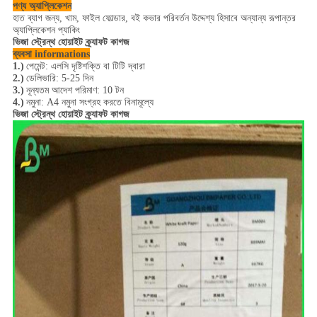
পণ্য অ্যাপ্লিকেশন
হাত ব্যাগ জন্য, খাম, ফাইল ফোল্ডার, বই কভার পরিবর্তন উদ্দেশ্য হিসাবে অন্যান্য রূপান্তর
অ্যাপ্লিকেশন প্যাকিং
ভিজা স্ট্রেন্থ হোয়াইট ক্র্যাফট কাগজ
ব্যবসা informations
1.)
পেমেন্ট: এলসি দৃষ্টিশক্তি বা টিটি দ্বারা
2.)
ডেলিভারি: 5-25 দিন
3.)
নূন্যতম আদেশ পরিমাণ: 10 টন
4.)
নমুনা: A4 নমুনা সংগ্রহ করতে বিনামূল্যে
ভিজা স্ট্রেন্থ হোয়াইট ক্র্যাফট কাগজ