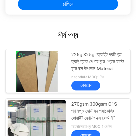
চালিয়ে
শীর্ষ পণ্য
225g 325g হোয়াইট প্রলিপ্ত
ক্রাফ্ট ব্যাক পেপার ফুড গ্রেড ফাস্ট
ফুড বক্স উপাদান Material
negotiate MOQ:1 টন
যোগাযোগ
270gsm 300gsm C1S
প্রলিপ্ত মেডিসিন প্যাকেজিং
হোয়াইট ফোল্ডিং বক্স বোর্ড শীট
আলোচনাযোগ্য MOQ:1 মে.টন
যোগাযোগ