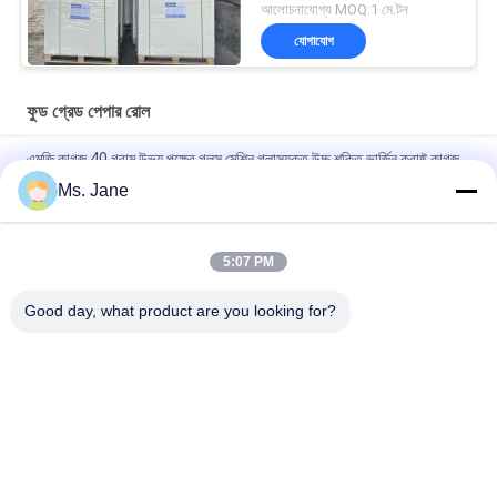
আলোচনাযোগ্য MOQ:1 মে.টন
যোগাযোগ
ফুড গ্রেড পেপার রোল
এমজি কাগজ 40 গ্রাম উভয় পক্ষের গ্লস মেশিন গ্লাসযুক্ত উচ্চ শক্তি ভার্জিন ক্রাফ্ট কাগজ
Ms. Jane
৮০/৯০ গ্রাম ডাবল সাইড সলিড ব্ল্যাক ক্রাফট পেপার ফুড গ্রেড নটস ও শুকনো ফল
প্যাকেজিংয়ের জন্য
5:07 PM
BMPAPER উচ্চ শ্বাস প্রশ্বাসের টেক্সচারযুক্ত তামাক রোলিং পেপার 25gsm ছোট
রোলস
Good day, what product are you looking for?
সব
Uncoated Woodfree 
অফসেট মুদ্রণ কাগজ
কাগজ
চকচকে লেপা কাগজ
ফুড গ্রেড পেপার রোল