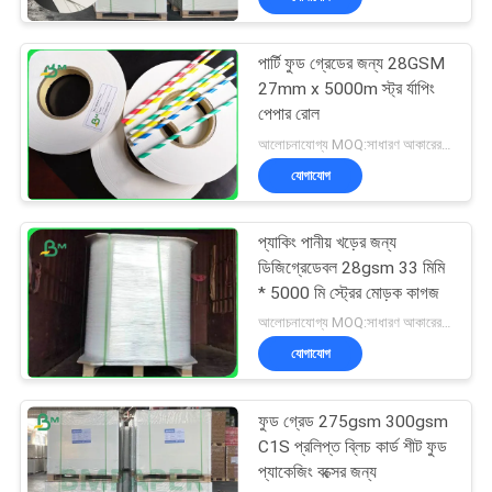
পার্টি ফুড গ্রেডের জন্য 28GSM
27mm x 5000m স্ট্র র্যাপিং
পেপার রোল
আলোচনাযোগ্য MOQ:সাধারণ আকারের জন্য 1 টন এবং বিশেষ আকারের জন্য 10 টন
যোগাযোগ
প্যাকিং পানীয় খড়ের জন্য
ডিজিগ্রেডেবল 28gsm 33 মিমি
* 5000 মি স্ট্রের মোড়ক কাগজ
আলোচনাযোগ্য MOQ:সাধারণ আকারের জন্য 1 টন এবং বিশেষ আকারের জন্য 10 টন
যোগাযোগ
ফুড গ্রেড 275gsm 300gsm
C1S প্রলিপ্ত ব্লিচ কার্ড শীট ফুড
প্যাকেজিং বক্সের জন্য