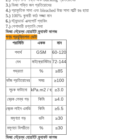
3.)
ভিজা শক্তি জল প্রতিরোধের
4.)
প্রাকৃতিক সাদা এবং bleached উচ্চ সাদা মাল্টি রঙ ছায়া
5.)
100% কুমারী কাঠ সজ্জা মান
6.)
স্ট্যান্ডার্ড এক্সপোর্ট প্যাকিং
7.)
পেশাদারী রপ্তানি সেবা
ভিজা স্ট্রেন্থ হোয়াইট ক্র্যাফট কাগজ
পণ্য প্রযুক্তিগত ডেটা
পরামিতি
একক
মান
পদার্থ
GSM
60-120
বেধ
মাইক্রোমিটার
72-144
শুভ্রতা
%
≥85
ভাঁজ প্রতিরোধের
সময়
≥100
সূচক ফাটানো
kPa.m2 / ছ
≥3.0
ব্রেক লেন্থ গড়
কিমি
≥4.0
ব্রেক লাইন এমডি
কিমি
≥5.5
মসৃণতা গড়
গুলি
≥30
মসৃণতা বিপরীতে
%
≤30
ভিজা স্ট্রেন্থ হোয়াইট ক্র্যাফট কাগজ