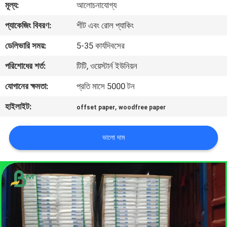
মূল্য:
আলোচনাযোগ্য
নিয়ন্ত্রণ
প্যাকেজিং বিবরণ:
শীট এবং রোল প্যাকিং
আমাদের
ডেলিভারি সময়:
5-35 কার্যদিবসের
সাথে
পরিশোধের শর্ত:
টিটি, ওয়েস্টার্ন ইউনিয়ন
যোগাযোগ
যোগানের ক্ষমতা:
প্রতি মাসে 5000 টন
হাইলাইট:
,
offset paper
woodfree paper
খবর
ভালো দাম
মামলা
সাইট
ম্যাপ