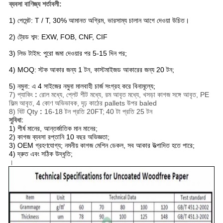
ব্যবসা বাণিজ্য শর্তাবলী:
1) পেমেন্ট: T / T, 30% আমানত অগ্রিম, ভারসাম্য চালান আগে দেওয়া উচিত।
2) ট্রেড শব্দ: EXW, FOB, CNF, CIF
3) লিড টাইম: পুরো জমা দেওয়ার পর 5-15 দিন পর;
4) MOQ: স্টক আকার জন্য 1 টন, কাস্টমাইজড আকারের জন্য 20 টন;
5) নমুনা: এ 4 সাইজের নমুনা মালবাহী চার্জ সংগ্রহ করে বিনামূল্যে;
7) প্যাকিং
:
রোল মধ্যে, প্লেট শীট মধ্যে, রম আবৃত মধ্যে, খসড়া কাগজ সঙ্গে আবৃত, PE
ফিল্ম আবৃত, 4 কোণ অভিভাবক, দৃঢ় কাঠের pallets উপর baled
8) বিট Qty
:
16-18 টন প্রতি 20FT;
40 টা প্রতি 25 টন
সুবিধা:
1) শীর্ষ মানের, আন্তর্জাতিক মান মানের;
2) কাগজ ব্যবসা রপ্তানি 10 বছর অভিজ্ঞতা;
3) OEM গ্রহণযোগ্য; নমনীয় কাগজ মেশিন ডেকল, সব আকার উত্পাদিত হতে পারে;
4) দ্রুত এবং সঠিক উদ্ধৃতি;
।