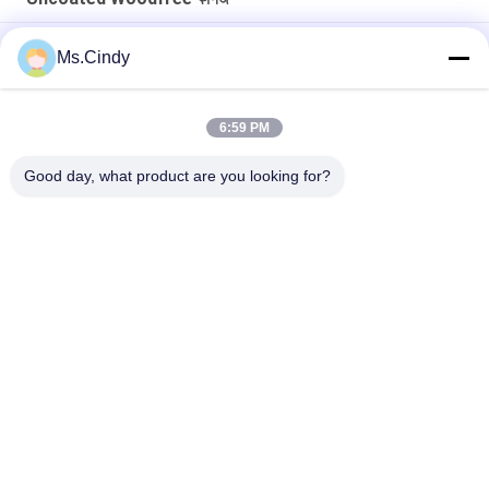
স্কুলের পাঠ্যপুস্তক মুদ্রণের জন্য অসচ্ছল উডফ্রী পেপার সাদা রঙের কালি
Ms.Cindy
সিবি সিএফবি সিএফ 9.5 '' x 11 '' তাপীয় প্রিন্টারের জন্য কার্বনলেস কাগজ এনসিআর পেপার
পরিষ্কার চিত্র
6:59 PM
বিজ্ঞাপন টিয়ার প্রতিরোধের জন্য বায়োডেগ্রেডেবল 160 ম 200 ম সিন্থেটিক স্টোন পেপার
Good day, what product are you looking for?
সব
Uncoated Woodfree 
অফসেট মুদ্রণ কাগজ
কাগজ
চকচকে লেপা কাগজ
ফুড গ্রেড পেপার রোল
চকচকে শিল্প কাগজ
PE লেপা কাগজ
আইভরি বোর্ড কাগজ
গ্রে চিপবোর্ড