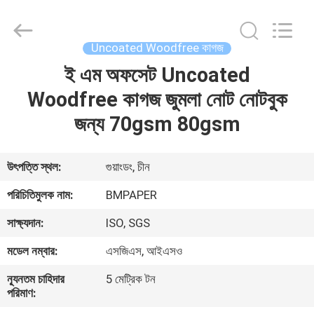
2026
GUANGZHOU
BMPAPER
CO.,LTD.
All
Uncoated Woodfree কাগজ
Rights
Reserved.
ই এম অফসেট Uncoated
বাড়ি
Woodfree কাগজ জুমলা নোট নোটবুক
পণ্য
জন্য 70gsm 80gsm
আমাদের
উৎপত্তি স্থল:
গুয়াংডং, চীন
সম্বন্ধে
পরিচিতিমুলক নাম:
BMPAPER
সাক্ষ্যদান:
ISO, SGS
কারখানা
মডেল নম্বার:
এসজিএস, আইএসও
পরিদর্শন
ন্যূনতম চাহিদার
5 মেট্রিক টন
পরিমাণ:
গুণমান