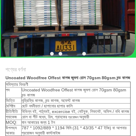
গোপনীয়তা
নীতি
পণ্যের বর্ণনা
Uncoated Woodfree Offest কাগজ জুমলা রোল 70gsm 80gsm বন্ড কাগজ
সবিস্তার বিবরণী
পদ
Uncoated Woodfree Offest কাগজ জুমলা রোল 70gsm 80gsm
বন্ড কাগজ
ভিত্তি
লন্ড্রিফ্রি কাগজ, বন্ড কাগজ, অফেস্ট কাগজ
বৈশিষ্ট্য
ছোট নমনীয়তা / ছাপানোর ছাপার কালি
রীতিনীতি
বিভিন্ন বই, পাঠ্যবই, excercise বই, নোটবুক, লিফলেট, অফিস / নথি কাগজ
প্যাকেজ
রোল বা শীট মধ্যে, রিম, গ্রাহকের
অনুযায়ী
প্রয়োজন
MOQ:
মান আকারের জন্য 1 টন
উপলভ্য
787 * 1092/889 * 1194 মিমি (31 * 43/35 * 47 ইঞ্চি) বা আপনার
আকার
প্রয়োজন অনুযায়ী কাস্টমাইজ