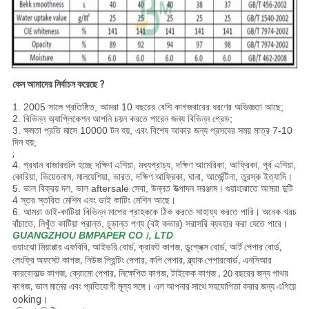
কেন আমাদের নির্বাচন করেছে ?
1. 2005 সালে প্রতিষ্ঠিত, আমরা 10 বছরের বেশি কাগজবারের ধরণের অভিজ্ঞতা আছে;
2. বিভিন্ন অ্যাপ্লিকেশন আপনি চয়ন করতে পারেন জন্য বিভিন্ন গ্রেড;
3. ক্ষমতা প্রতি মাসে 10000 টন হয়, এবং বিশেষ আকার জন্য প্রসবের সময় মাত্র 7-10
দিন হয়;
;
4. প্রধান বাজারগুলি হচ্ছে দক্ষিণ এশিয়া, মধ্যপ্রাচ্য, দক্ষিণ আমেরিকা, আফ্রিকা, পূর্ব এশিয়া,
কোরিয়া, ভিয়েতনাম, মালয়েশিয়া, ভারত, দক্ষিণ আফ্রিকা, ঘানা, আর্জেন্টিনা, তুরস্ক ইত্যাদি।
5. ভাল বিক্রয় দল, ভাল aftersale সেবা, উন্নত উত্পাদন সরঞ্জাম।
গুয়াংঝোতে আমরা দুটি
4 স্তর স্তরিত মেশিন এবং ডাই কাটিং মেশিন আছে।
6. আমরা ডাই-কাটিয়া বিভিন্ন মাপের গ্রাহককে ঠিক করতে সাহায্য করতে পারি।
অনেক খরচ
বাঁচাতে, নিখুঁত কাটিয়া প্রান্ত, চূড়ান্ত পণ্য (বই কভার) সরাসরি ব্যবহার করা যেতে পারে।
GUANGZHOU BMPAPER CO।, LTD
গুয়াংঝো মিয়াপ্পার এফবিবি, আইভরি বোর্ড, ক্রাফট কাগজ, ডুপ্লেক্স বোর্ড, আর্ট পেপার বোর্ড,
লেংফ্রি অফসেট কাগজ, নিউজ প্রিন্টিং পেপার, কপি পেপার, ব্ল্যাক পেপারবোর্ড, এনসিআর
কারবোনাল্ড কাগজ, ক্রোমো পেপার, নিক্ষেপিত কাগজ, টাইকেক কাগজ , 20 বছরের জন্য পাথর
আপনার সাথে সহযোগিতা করার জন্য এগিয়ে
কাগজ, ভাল মানের এবং প্রতিযোগী মূল্য সঙ্গে।
এল
ooking।