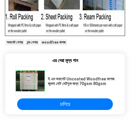
অফসেট পেপার
বন্ড পেপার
woodfree কাগজ
এর সেরা মূল্য পান
ই এম অফসেট Uncoated Woodfree কাগজ
জুমলা নোট নোটবুক জন্য 70gsm 80gsm
চালিয়ে