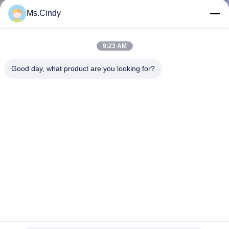
নিয়ন্ত্রণ
Ms.Cindy
আমাদের
9:23 AM
সাথে
Good day, what product are you looking for?
যোগাযোগ
খবর
মামলা
সাইট
ম্যাপ
গ্রোসরি ব্যাগ ব্রাউন ক্রাফ্ট পেপার ব্যবহার করুন 50g 60g 70g ফুড গ্রেড টু গো
ক্রাফ্ট পেপার