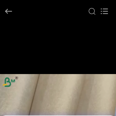
2026
GUANGZHOU
BMPAPER
CO.,LTD.
All
Rights
Reserved.
বাড়ি
পণ্য
আমাদের
সম্বন্ধে
কারখানা
পরিদর্শন
গুণমান